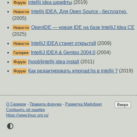
intellij idea шрифты
(2019)
Форум
Intellij IDEA. Для Open Source - бесплатно.
Новости
(2005)
OpenIDE — новая IDE на базе IntelliJ Idea CE
Новости
(2025)
IntelliJ IDEA станет открытой
(2009)
Новости
IntelliJ IDEA & Gentoo 2004.0
(2004)
Галерея
[noob]intellij idea install
(2011)
Форум
Как редактировать xmonad.hs в intellij ?
(2019)
Форум
О Сервере
-
Правила форума
-
Разметка Markdown
Вверх
Сообщить об ошибке
https://www.linux.org.ru/