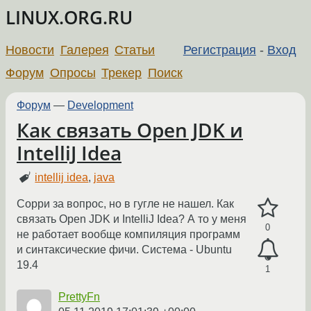
LINUX.ORG.RU
Новости
Галерея
Статьи
Регистрация
-
Вход
Форум
Опросы
Трекер
Поиск
Форум
—
Development
Как связать Open JDK и
IntelliJ Idea
intellij idea
,
java
Сорри за вопрос, но в гугле не нашел. Как
связать Open JDK и IntelliJ Idea? А то у меня
0
не работает вообще компиляция программ
и синтаксические фичи. Система - Ubuntu
19.4
1
PrettyFn