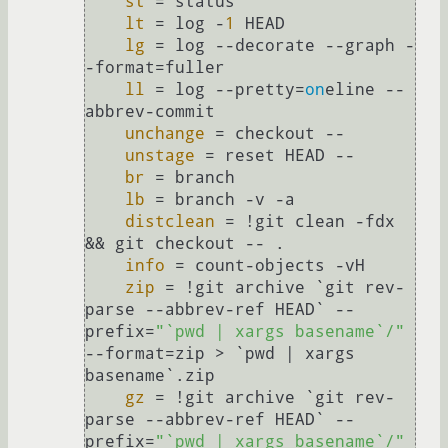
st
 = status

lt
 = log -
1
 HEAD

lg
 = log --decorate --graph -
-format=fuller

ll
 = log --pretty=
on
eline --
abbrev-commit

unchange
 = checkout --

unstage
 = reset HEAD --

br
 = branch

lb
 = branch -v -a

distclean
 = !git clean -fdx 
&& git checkout -- .

info
 = count-objects -vH

zip
 = !git archive `git rev-
parse --abbrev-ref HEAD` --
prefix=
"`pwd | xargs basename`/"
--format=zip > `pwd | xargs 
basename`.zip

gz
 = !git archive `git rev-
parse --abbrev-ref HEAD` --
prefix=
"`pwd | xargs basename`/"