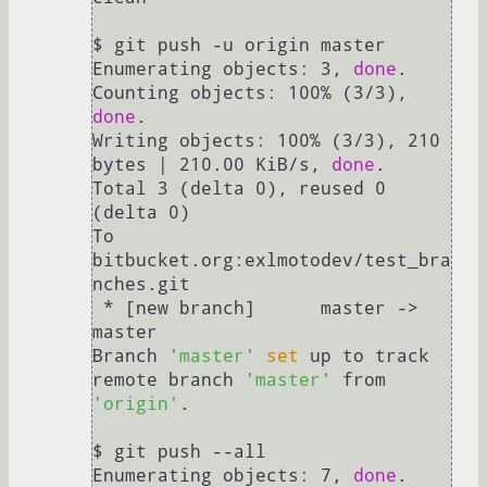
$ git push -u origin master

Enumerating objects: 3, 
done
.

Counting objects: 100% (3/3), 
done
.

Writing objects: 100% (3/3), 210 
bytes | 210.00 KiB/s, 
done
.

Total 3 (delta 0), reused 0 
(delta 0)

To 
bitbucket.org:exlmotodev/test_bra
nches.git

 * [new branch]      master -> 
master

Branch 
'master'
set
 up to track 
remote branch 
'master'
 from 
'origin'
.

$ git push --all

Enumerating objects: 7, 
done
.
