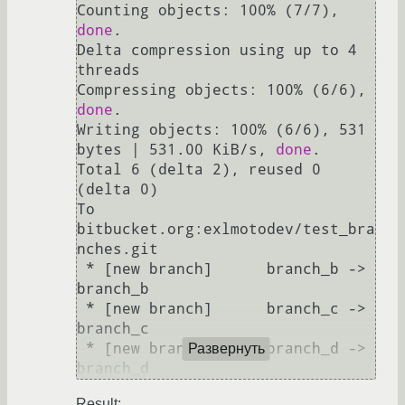
Counting objects: 100% (7/7), 
done
.

Delta compression using up to 4 
threads

Compressing objects: 100% (6/6), 
done
.

Writing objects: 100% (6/6), 531 
bytes | 531.00 KiB/s, 
done
.

Total 6 (delta 2), reused 0 
(delta 0)

To 
bitbucket.org:exlmotodev/test_bra
nches.git

 * [new branch]      branch_b -> 
branch_b

 * [new branch]      branch_c -> 
branch_c

 * [new branch]      branch_d -> 
Развернуть
Result: