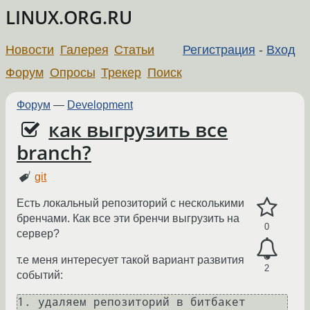
LINUX.ORG.RU
Новости
Галерея
Статьи
Регистрация
-
Вход
Форум
Опросы
Трекер
Поиск
Форум
—
Development
как выгрузить все
branch?
git
Есть локальный репозиторий с несколькими
бренчами. Как все эти бренчи выгрузить на
0
сервер?
т.е меня интересует такой вариант развития
2
событий:
1. удаляем репозиторий в битбакет
