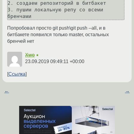
2. создаем репозиторий в битбакет

3. пушим локальную репу со всеми 
Попробовал просто git push\git push --all, и в
битбакете появился только master, остальных
бренчей нет
Xwo
★
23.09.2019 09:49:11 +00:00
Ссылка
←
→