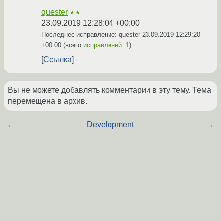
quester
★★
23.09.2019 12:28:04 +00:00
Последнее исправление: quester
23.09.2019 12:29:20
+00:00
(всего
исправлений: 1
)
Ссылка
Вы не можете добавлять комментарии в эту тему. Тема
перемещена в архив.
←
Development
→
Похожие темы
git репа поломалась - src refspec
Форум
refs/heads/improve_generated_html does not match any.
(2015)
Много разработчиков в проекте -
Форум
тестирование проекта
(2019)