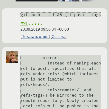
git push --all && git push --tags
EXL
★★★★★
23.09.2019 09:50:34 +00:00
Показать ответ
Ссылка
       --mirror

           Instead of naming each 
ref to push, specifies that all 
refs under refs/ (which includes 
but is not limited to 
refs/heads/,

           refs/remotes/, and 
refs/tags/) be mirrored to the 
remote repository. Newly created 
local refs will be pushed to the 