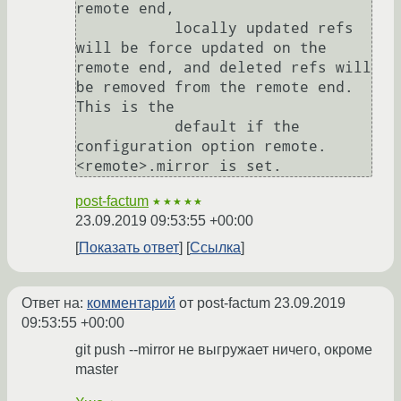
remote end,

           locally updated refs 
will be force updated on the 
remote end, and deleted refs will 
be removed from the remote end. 
This is the

           default if the 
configuration option remote.
<remote>.mirror is set.
post-factum
★★★★★
23.09.2019 09:53:55 +00:00
Показать ответ
Ссылка
Ответ на:
комментарий
от post-factum
23.09.2019
09:53:55 +00:00
git push --mirror не выгружает ничего, окроме
master