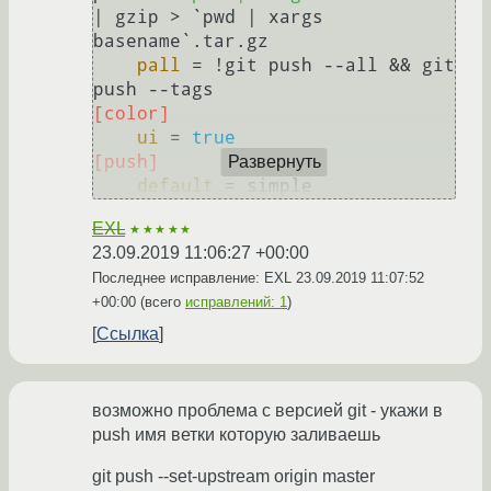
| gzip > `pwd | xargs 
basename`.tar.gz

pall
 = !git push --all && git 
[color]
ui
 = 
true
[push]
Развернуть
default
EXL
★★★★★
23.09.2019 11:06:27 +00:00
Последнее исправление: EXL
23.09.2019 11:07:52
+00:00
(всего
исправлений: 1
)
Ссылка
возможно проблема с версией git - укажи в
push имя ветки которую заливаешь
git push --set-upstream origin master