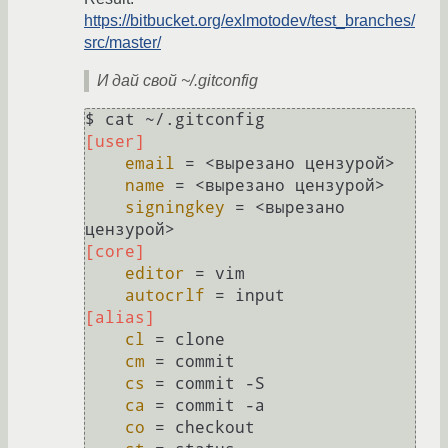
https://bitbucket.org/exlmotodev/test_branches/
src/master/
И дай свой ~/.gitconfig
[user]
email
 = <вырезано цензурой>

name
 = <вырезано цензурой>

signingkey
 = <вырезано 
[core]
editor
 = vim

autocrlf
[alias]
cl
 = clone

cm
 = commit

cs
 = commit -S

ca
 = commit -a

co
 = checkout
