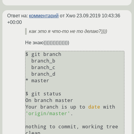
Ответ на:
комментарий
от Xwo
23.09.2019 10:43:36
+00:00
как это я что-то не то делаю?))))
Не знаю)))))))))))))))))
$ git branch

  branch_b

  branch_c

  branch_d

* master

$ git status 

On branch master

Your branch is up to 
date
 with 
'origin/master'
.

nothing to commit, working tree 
clean
