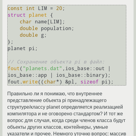
const
int
 LIM = 
20
struct
planet
 {

char
 name[LIM];

double
 population;

double
 g;

};

planet pi;

// Сохранение объекта pi в файл:
fout
(
"planets.dat"
,ios_base::out | 
ios_base::app | ios_base::binary);

fout.
write
((
char
*) &pl, 
sizeof
Правильно ли я понимаю, что внутреннее
представление объекта pi принадлежащего
структуре/классу planet определяется реализацией
компилятора и не оговорено стандартом? И тот же
вопрос для случая, когда среди членов класса будут
объекты других классов, контейнеры, умные
указатели и прочее. Немного уточню вопрос: массив