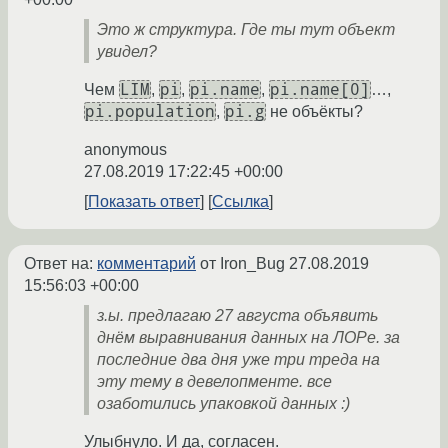
Это ж структура. Где ты тут объект
увидел?
LIM
pi
pi.name
pi.name[0]
Чем
,
,
,
…,
pi.population
pi.g
,
не объёкты?
anonymous
27.08.2019 17:22:45 +00:00
Показать ответ
Ссылка
Ответ на:
комментарий
от Iron_Bug
27.08.2019
15:56:03 +00:00
з.ы. предлагаю 27 августа объявить
днём выравнивания данных на ЛОРе. за
последние два дня уже три треда на
эту тему в девелопменте. все
озаботились упаковкой данных :)
Улыбнуло. И да, согласен.