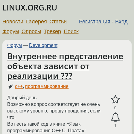
LINUX.ORG.RU
Новости
Галерея
Статьи
Регистрация
-
Вход
Форум
Опросы
Трекер
Поиск
Форум
—
Development
Внутреннее представление
объекта зависит от
реализации ???
c++
,
программирование
Добрый день.
Возможно вопрос соответствует не очень
0
высокому уровню, прошу прощения, если
что.
Вот есть такой код в книге «Язык
1
программирования C++ С. Прата»: