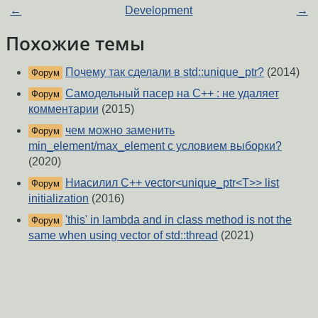
←
Development
→
Похожие темы
Почему так сделали в std::unique_ptr?
(2014)
Форум
Самодельный пасер на С++ : не удаляет
Форум
комментарии
(2015)
чем можно заменить
Форум
min_element/max_element с условием выборки?
(2020)
Ниасилил C++ vector<unique_ptr<T>> list
Форум
initialization
(2016)
'this' in lambda and in class method is not the
Форум
same when using vector of std::thread
(2021)
[C++] Перегрузка new и delete в производном
Форум
классе
(2011)
[c++] CL's with-open-file like macro in C++
(2008)
Форум
C++ динамическое выделение памяти и
Форум