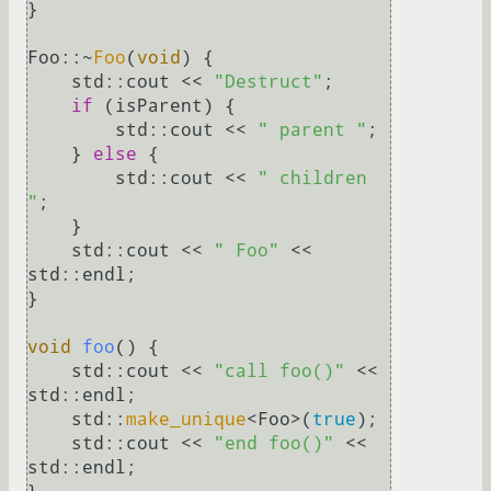
}

Foo::~
Foo
(
void
) {

    std::cout << 
"Destruct"
;

if
 (isParent) {

        std::cout << 
" parent "
;

    } 
else
 {

        std::cout << 
" children 
"
;

    }

    std::cout << 
" Foo"
 << 
std::endl;

}

void
foo
()
{

    std::cout << 
"call foo()"
 << 
std::endl;

    std::
make_unique
<Foo>(
true
);

    std::cout << 
"end foo()"
 << 
std::endl;
