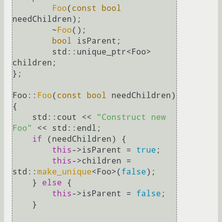
Foo
(
const
bool
needСhildren);

        ~
Foo
();

bool
 isParent;

        std::unique_ptr<Foo> 
children;

};

Foo::
Foo
(
const
bool
 needChildren) 
{

    std::cout << 
"Construct new 
Foo"
 << std::endl;

if
 (needChildren) {

this
->isParent = 
true
;

this
->children = 
std::
make_unique
<Foo>(
false
);

    } 
else
 {

this
->isParent = 
false
;

    }
