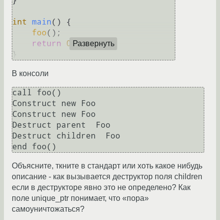
}

int
main
()
{

foo
();

return
0
;

Развернуть
В консоли
call foo()

Construct new Foo

Construct new Foo

Destruct parent  Foo

Destruct children  Foo

Объясните, ткните в стандарт или хоть какое нибудь
описание - как вызывается деструктор поля children
если в деструкторе явно это не определено? Как
поле unique_ptr понимает, что «пора»
самоуничтожаться?