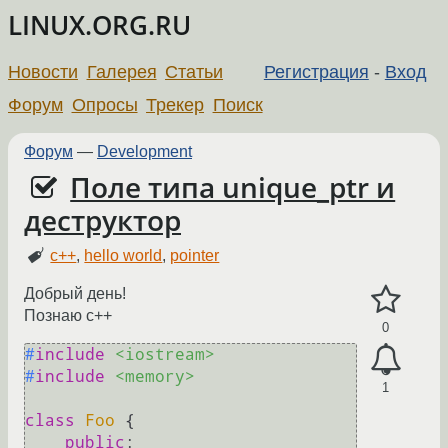
LINUX.ORG.RU
Новости
Галерея
Статьи
Регистрация
-
Вход
Форум
Опросы
Трекер
Поиск
Форум
—
Development
Поле типа unique_ptr и
деструктор
c++
,
hello world
,
pointer
Добрый день!
Познаю c++
0
#
include
<iostream>
#
include
<memory>
1
class
Foo
 {

public
:
