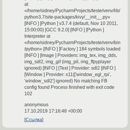
at
«/home/sidney/PycharmProjects/teste/venv/lib/
python3.7/site-packages/kivy/__init__.py»
[INFO ] [Python ] v3.7.4 (default, Nov 10 2011,
15:00:00) [GCC 9.2.0] [INFO ] [Python ]
Interpreter at
«/home/sidney/PycharmProjects/teste/venv/bin
/python» [INFO ] [Factory ] 184 symbols loaded
[INFO ] [Image ] Providers: img_tex, img_dds,
img_sdl2, img_gif (img_pil, img_ffpyplayer
ignored) [INFO ] [Text ] Provider: sdl2 [INFO ]
[Window ] Provider: x11(['window_egl_rpi',
'window_sdl2'] ignored) No matching FB
config found Process finished with exit code
102
anonymous
17.10.2019 17:16:48 +00:00
Ссылка