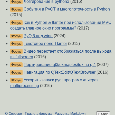
Логгирование в python3
(2016)
Форум
События в PyQT и многопоточность в Python
Форум
(2015)
Как в Python & tkinter при использовании MVC
Форум
создать главное окно программы?
(2017)
PyQt6 под wine
(2024)
Форум
Текстовое поле Tkinter
(2013)
Форум
Видео перестает отображаться после выхода
Форум
из fullscreen
(2016)
Портирование qt3/exmaples/tux на qt4
(2007)
Форум
Навигация по QTextEdit/QTextBrowser
(2016)
Форум
Ускорить запуск pyqt программки через
Форум
multiprocessing
(2016)
О Сервере
-
Правила форума
-
Разметка Markdown
Вверх