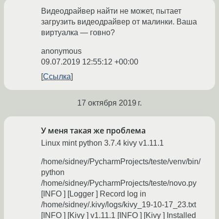
Видеодрайвер найти не может, пытает
загрузить видеодрайвер от малинки. Ваша
виртуалка — говно?
anonymous
09.07.2019 12:55:12 +00:00
Ссылка
17 октября 2019 г.
У меня такая же проблема
Linux mint python 3.7.4 kivy v1.11.1
/home/sidney/PycharmProjects/teste/venv/bin/
python
/home/sidney/PycharmProjects/teste/novo.py
[INFO ] [Logger ] Record log in
/home/sidney/.kivy/logs/kivy_19-10-17_23.txt
[INFO ] [Kivy ] v1.11.1 [INFO ] [Kivy ] Installed