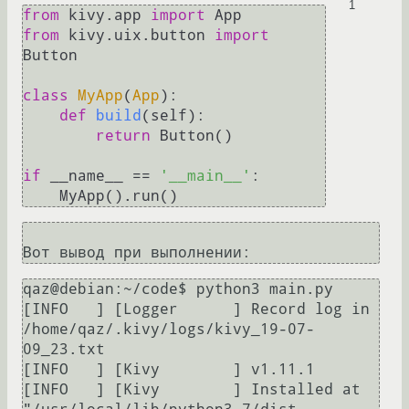
1
from
 kivy.app 
import
from
 kivy.uix.button 
import
Button

class
MyApp
(
App
):    

def
build
(
self
):

return
 Button()

if
 __name__ == 
'__main__'
:

qaz@debian:~/code$ python3 main.py

[INFO   ] [Logger      ] Record log in 
/home/qaz/.kivy/logs/kivy_19-07-
09_23.txt

[INFO   ] [Kivy        ] v1.11.1

[INFO   ] [Kivy        ] Installed at 