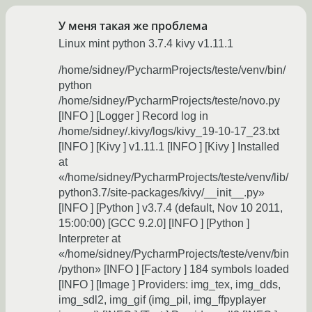
У меня такая же проблема
Linux mint python 3.7.4 kivy v1.11.1
/home/sidney/PycharmProjects/teste/venv/bin/
python
/home/sidney/PycharmProjects/teste/novo.py
[INFO ] [Logger ] Record log in
/home/sidney/.kivy/logs/kivy_19-10-17_23.txt
[INFO ] [Kivy ] v1.11.1 [INFO ] [Kivy ] Installed
at
«/home/sidney/PycharmProjects/teste/venv/lib/
python3.7/site-packages/kivy/__init__.py»
[INFO ] [Python ] v3.7.4 (default, Nov 10 2011,
15:00:00) [GCC 9.2.0] [INFO ] [Python ]
Interpreter at
«/home/sidney/PycharmProjects/teste/venv/bin
/python» [INFO ] [Factory ] 184 symbols loaded
[INFO ] [Image ] Providers: img_tex, img_dds,
img_sdl2, img_gif (img_pil, img_ffpyplayer