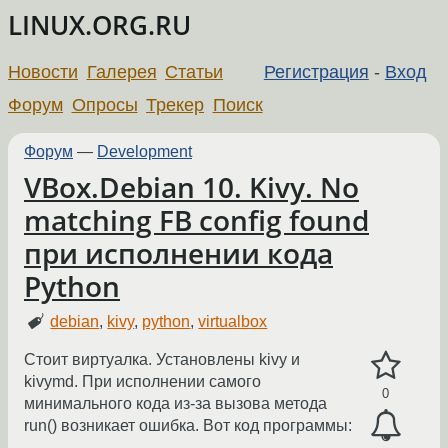
LINUX.ORG.RU
Новости
Галерея
Статьи
Регистрация
-
Вход
Форум
Опросы
Трекер
Поиск
Форум
—
Development
VBox.Debian 10. Kivy. No
matching FB config found
при исполнении кода
Python
debian
,
kivy
,
python
,
virtualbox
Стоит виртуалка. Установлены kivy и
kivymd. При исполнении самого
0
минимального кода из-за вызова метода
run() возникает ошибка. Вот код программы: