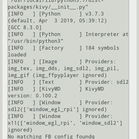
"/usr/local/lib/python3.7/dist-
packages/kivy/__init__.py"

[INFO   ] [Python      ] v3.7.3 
(default, Apr  3 2019, 05:39:12) 

[GCC 8.3.0]

[INFO   ] [Python      ] Interpreter at 
"/usr/bin/python3"

[INFO   ] [Factory     ] 184 symbols 
loaded

[INFO   ] [Image       ] Providers: 
img_tex, img_dds, img_sdl2, img_pil, 
img_gif (img_ffpyplayer ignored)

[INFO   ] [Text        ] Provider: sdl2

[INFO   ] [KivyMD      ] KivyMD 
version: 0.100.2

[INFO   ] [Window      ] Provider: 
sdl2(['window_egl_rpi'] ignored)

[INFO   ] [Window      ] Provider: 
x11(['window_egl_rpi', 'window_sdl2'] 
ignored)
