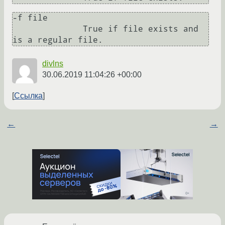
-f file

              True if file exists and 
divlns
30.06.2019 11:04:26 +00:00
Ссылка
←
→