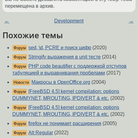
перемещена в архив.
←
Development
→
Похожие темы
sed, \d, PCRE и поиск цифр
(2020)
Форум
Stringify выражения в unit тесте
(2014)
Форум
PHP code beautifier с поддержкой отступов
Форум
табуляцией и выравнивания пробелами
(2017)
Макросы в OpenOffice.org
(2004)
Новости
[FreeBSD 4.5] kernel compilation: options
Форум
DUMMYNET, MROUTING, IPDIVERT & etc.
(2002)
[FreeBSD 4.5] kernel compilation: options
Форум
DUMMYNET, MROUTING, IPDIVERT & etc.
(2002)
firefox не понимает расширения
(2005)
Форум
Alt Regular
(2022)
Форум