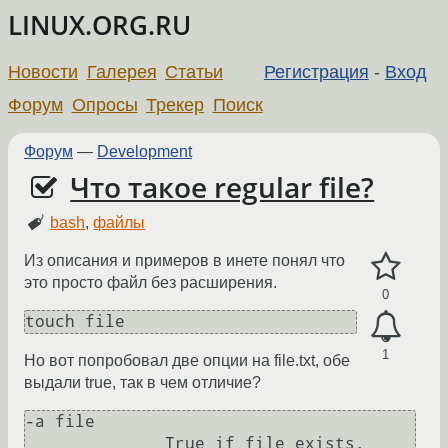
LINUX.ORG.RU
Новости
Галерея
Статьи
Регистрация
-
Вход
Форум
Опросы
Трекер
Поиск
Форум
—
Development
Что такое regular file?
bash
,
файлы
Из описания и примеров в инете понял что
это просто файл без расширения.
0
1
Но вот попробовал две опции на file.txt, обе
выдали true, так в чем отличие?
-a file
