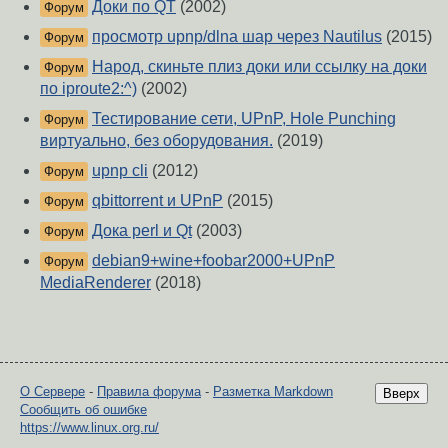
Доки по QT
(2002)
Форум
просмотр upnp/dlna шар через Nautilus
(2015)
Форум
Народ, скиньте плиз доки или ссылку на доки
Форум
по iproute2:^)
(2002)
Тестирование сети, UPnP, Hole Punching
Форум
виртуально, без оборудования.
(2019)
upnp cli
(2012)
Форум
qbittorrent и UPnP
(2015)
Форум
Дока perl и Qt
(2003)
Форум
debian9+wine+foobar2000+UPnP
Форум
MediaRenderer
(2018)
О Сервере
-
Правила форума
-
Разметка Markdown
Вверх
Сообщить об ошибке
https://www.linux.org.ru/