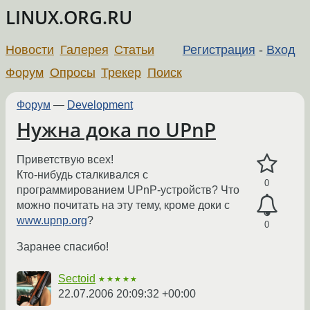
LINUX.ORG.RU
Новости
Галерея
Статьи
Регистрация
-
Вход
Форум
Опросы
Трекер
Поиск
Форум
—
Development
Нужна дока по UPnP
Приветствую всех!
Кто-нибудь сталкивался с
0
программированием UPnP-устройств? Что
можно почитать на эту тему, кроме доки с
www.upnp.org
?
0
Заранее спасибо!
Sectoid
★★★★★
22.07.2006 20:09:32 +00:00