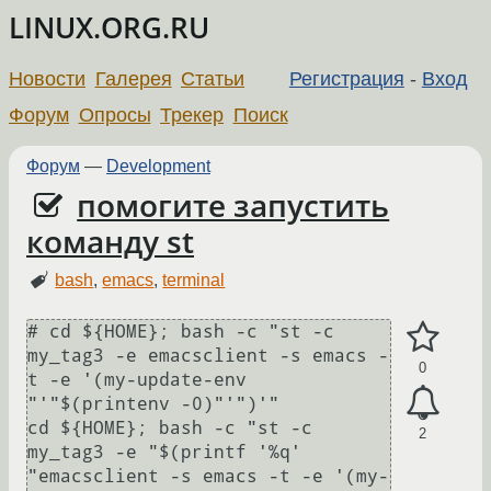
LINUX.ORG.RU
Новости
Галерея
Статьи
Регистрация
-
Вход
Форум
Опросы
Трекер
Поиск
Форум
—
Development
помогите запустить
команду st
bash
,
emacs
,
terminal
# cd ${HOME}; bash -c "st -c 
my_tag3 -e emacsclient -s emacs -
0
t -e '(my-update-env 
"'"$(printenv -0)"'")'"

cd ${HOME}; bash -c "st -c 
2
my_tag3 -e "$(printf '%q' 
"emacsclient -s emacs -t -e '(my-