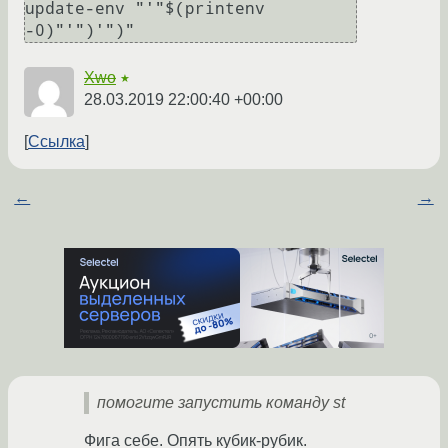
update-env "'"$(printenv 
-0)"'")'")"
Xwo
★
28.03.2019 22:00:40 +00:00
Ссылка
←
→
помогите запустить команду st
Фига себе. Опять кубик-рубик.