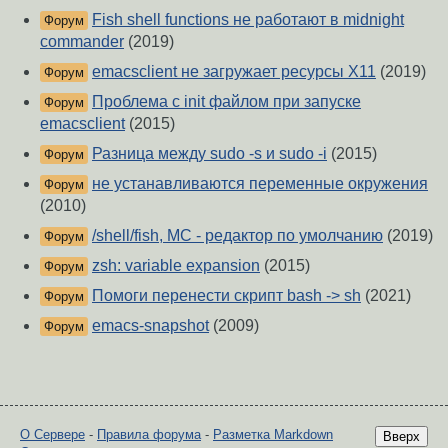
Fish shell functions не работают в midnight
Форум
commander
(2019)
emacsclient не загружает ресурсы X11
(2019)
Форум
Проблема с init файлом при запуске
Форум
emacsclient
(2015)
Разница между sudo -s и sudo -i
(2015)
Форум
не устанавливаются переменные окружения
Форум
(2010)
/shell/fish, MC - редактор по умолчанию
(2019)
Форум
zsh: variable expansion
(2015)
Форум
Помоги перенести скрипт bash -> sh
(2021)
Форум
emacs-snapshot
(2009)
Форум
О Сервере
-
Правила форума
-
Разметка Markdown
Вверх