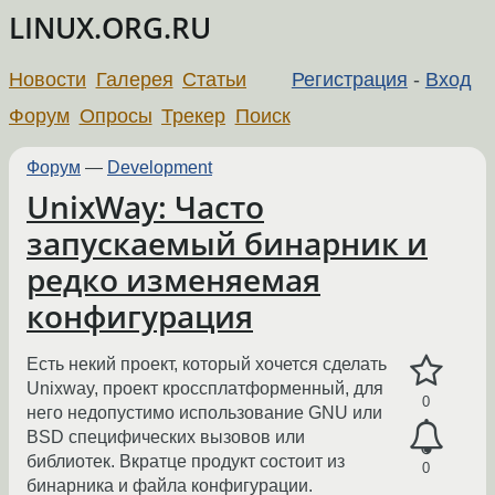
LINUX.ORG.RU
Новости
Галерея
Статьи
Регистрация
-
Вход
Форум
Опросы
Трекер
Поиск
Форум
—
Development
UnixWay: Часто
запускаемый бинарник и
редко изменяемая
конфигурация
Есть некий проект, который хочется сделать
Unixway, проект кроссплатформенный, для
0
него недопустимо использование GNU или
BSD специфических вызовов или
библиотек. Вкратце продукт состоит из
0
бинарника и файла конфигурации.