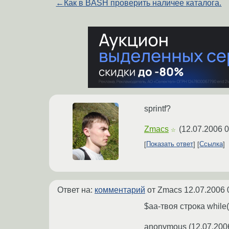
←
Как в BASH проверить наличее каталога.
sprintf?
Zmacs
(
12.07.2006 0
☆
Показать ответ
Ссылка
Ответ на:
комментарий
от Zmacs
12.07.2006 
$aa-твоя строка while($
anonymous
(
12.07.200