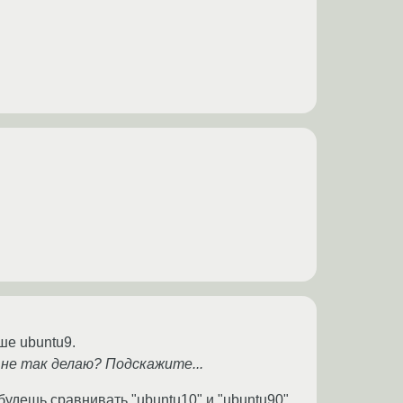
ше ubuntu9.
 не так делаю? Подскажите...
будешь сравнивать "ubuntu10" и "ubuntu90",