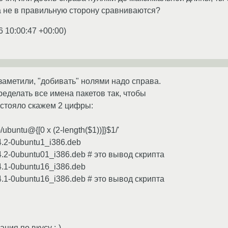
 не в правильную сторону сравниваются?
6 10:00:47 +00:00
)
заметили, "добивать" нолями надо справа.
еделать все имена пакетов так, чтобы
а стояло скажем 2 цифры:
)/ubuntu@{[0 x (2-length($1))]}$1/'
14.2-0ubuntu1_i386.deb
14.2-0ubuntu01_i386.deb # это вывод скрипта
14.1-0ubuntu16_i386.deb
14.1-0ubuntu16_i386.deb # это вывод скрипта
ия по вкусу ;-)