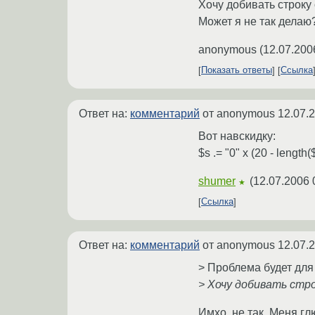
Хочу добивать строку
Может я не так делаю?
anonymous
(
12.07.200
Показать ответы
Ссылка
Ответ на:
комментарий
от anonymous
12.07.
Вот навскидку:
$s .= "0" x (20 - length($
shumer
(
12.07.2006 
★
Ссылка
Ответ на:
комментарий
от anonymous
12.07.
> Проблема будет для 
> Хочу добивать стр
Имхо, не так. Меня гл