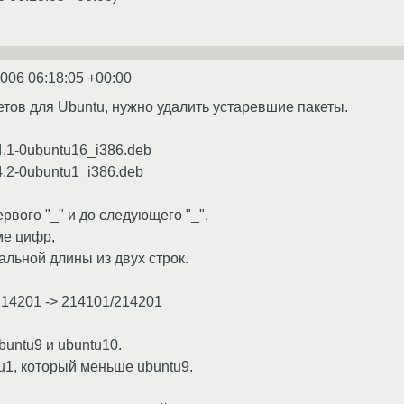
2006 06:18:05 +00:00
етов для Ubuntu, нужно удалить устаревшие пакеты.
14.1-0ubuntu16_i386.deb
14.2-0ubuntu1_i386.deb
рвого "_" и до следующего "_",
ме цифр,
льной длины из двух строк.
14201 -> 214101/214201
buntu9 и ubuntu10.
tu1, который меньше ubuntu9.