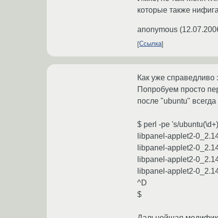
которые также нифига
anonymous
(
12.07.200
Ссылка
Как уже справедливо 
Попробуем просто пер
после "ubuntu" всегд
$ perl -pe 's/ubuntu(\d+
libpanel-applet2-0_2.
libpanel-applet2-0_2.
libpanel-applet2-0_2.
libpanel-applet2-0_2.
^D
$
Дальнейшая модификац