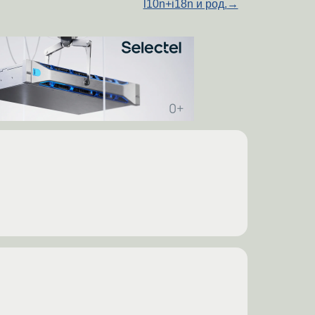
l10n+i18n и род.
→