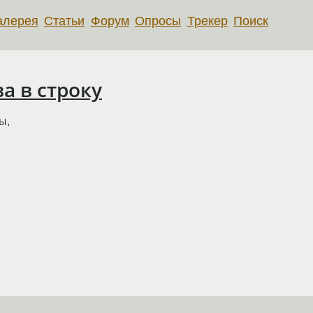
алерея
Статьи
Форум
Опросы
Трекер
Поиск
а в строку
ы,