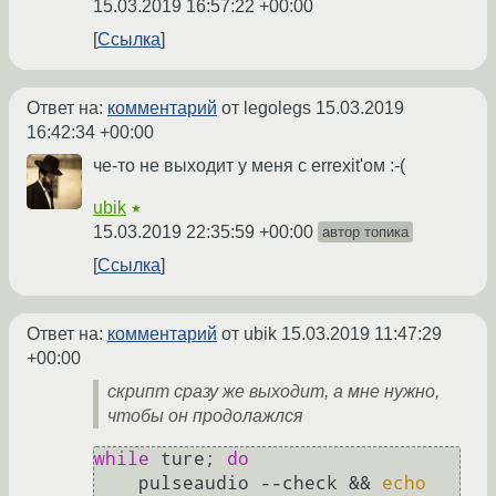
15.03.2019 16:57:22 +00:00
Ссылка
Ответ на:
комментарий
от legolegs
15.03.2019
16:42:34 +00:00
че-то не выходит у меня с errexit'ом :-(
ubik
★
15.03.2019 22:35:59 +00:00
автор топика
Ссылка
Ответ на:
комментарий
от ubik
15.03.2019 11:47:29
+00:00
скрипт сразу же выходит, а мне нужно,
чтобы он продолажлся
while
 ture; 
do
    pulseaudio --check && 
echo