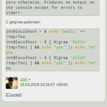
zero otherwise. Produces no output on 
the console except for errors to 
С grep'ом работает:
int@localhost ~ $ 
echo
'hello'
 >> 
/tmp/foo

int@localhost ~ $ [ $(grep 
'hello'
/tmp/foo) ] && 
echo
"yes"
 || 
echo
"no"
yes
int@localhost ~ $ [ $(grep 
'olleh'
/tmp/foo) ] && 
echo
"yes"
 || 
echo
"no"
ubik
★
15.03.2019 10:34:57 +00:00
Ссылка