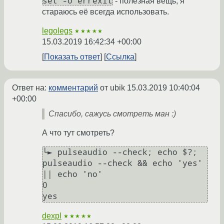
set -o errexit
- полезная вещь, я
стараюсь её всегда использовать.
legolegs
★★★★★
15.03.2019 16:42:34 +00:00
Показать ответ
Ссылка
Ответ на:
комментарий
от ubik
15.03.2019 10:40:04
+00:00
Спасибо, сажусь смотреть ман :)
А что тут смотреть?
└► pulseaudio --check; echo $?; 
pulseaudio --check && echo 'yes' 
|| echo 'no'

0

yes
dexpl
★★★★★