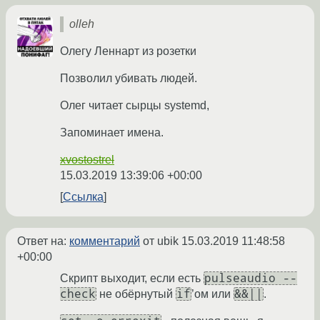
olleh
Олегу Леннарт из розетки
Позволил убивать людей.
Олег читает сырцы systemd,
Запоминает имена.
xvostostrel
15.03.2019 13:39:06 +00:00
Ссылка
Ответ на:
комментарий
от ubik
15.03.2019 11:48:58
+00:00
pulseaudio --
Скрипт выходит, если есть
check
if
&&||
не обёрнутый
’ом или
.