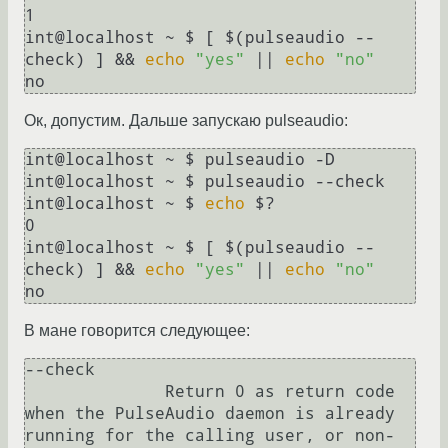
1

int@localhost ~ $ [ $(pulseaudio --
check) ] && 
echo
"yes"
 || 
echo
"no"
Ок, допустим. Дальше запускаю pulseaudio:
int@localhost ~ $ pulseaudio -D

int@localhost ~ $ pulseaudio --check 

int@localhost ~ $ 
echo
 $?

0

int@localhost ~ $ [ $(pulseaudio --
check) ] && 
echo
"yes"
 || 
echo
"no"
В мане говорится следующее:
--check

              Return 0 as return code 
when the PulseAudio daemon is already 
running for the calling user, or non-