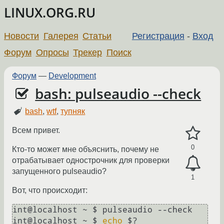
LINUX.ORG.RU
Новости
Галерея
Статьи
Регистрация
-
Вход
Форум
Опросы
Трекер
Поиск
Форум
—
Development
bash: pulseaudio --check
bash
,
wtf
,
тупняк
Всем привет.
0
Кто-то может мне объяснить, почему не
отрабатывает однострочник для проверки
запущенного pulseaudio?
1
Вот, что происходит:
int@localhost ~ $ pulseaudio --check 

int@localhost ~ $ 
echo
 $?
