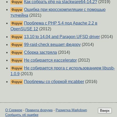
Как собрать php на slackware64-14.2?
(2019)
Форум
Ошибка при кросскомпиляции с помощью
Форум
тулчейна
(2021)
Проблема с PHP 5.4 под Apache 2.2 в
Форум
OpenSUSE 12
(2012)
13.10 to 14.04 and Paragon UFSD driver
(2014)
Форум
99-raid-check вешает федору
(2014)
Форум
Сборка застряла
(2014)
Форум
Не собирается eaccelerator
(2012)
Форум
Не собирается прога с использованием libusb-
Форум
1.0.9
(2013)
Проблемы со сборкой mcabber
(2016)
Форум
О Сервере
-
Правила форума
-
Разметка Markdown
Вверх
Сообщить об ошибке