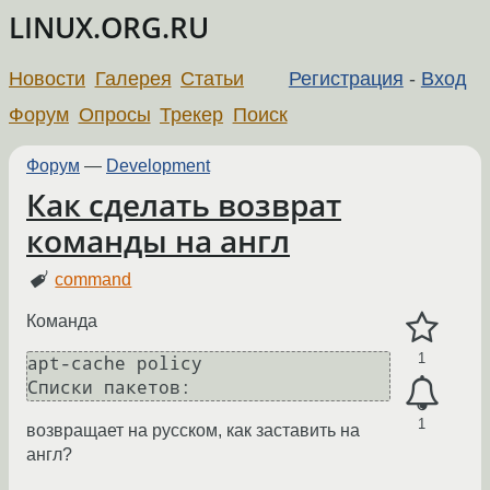
LINUX.ORG.RU
Новости
Галерея
Статьи
Регистрация
-
Вход
Форум
Опросы
Трекер
Поиск
Форум
—
Development
Как сделать возврат
команды на англ
command
Команда
1
apt-cache policy 

1
возвращает на русском, как заставить на
англ?