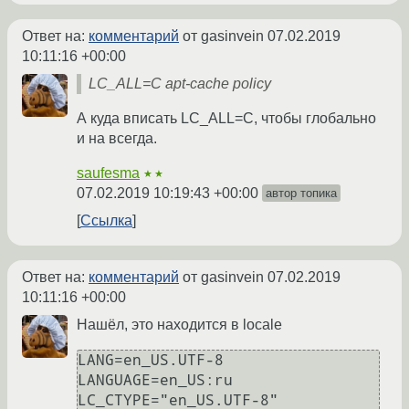
Ответ на:
комментарий
от gasinvein
07.02.2019
10:11:16 +00:00
LC_ALL=C apt-cache policy
А куда вписать LC_ALL=C, чтобы глобально
и на всегда.
saufesma
★★
07.02.2019 10:19:43 +00:00
автор топика
Ссылка
Ответ на:
комментарий
от gasinvein
07.02.2019
10:11:16 +00:00
Нашёл, это находится в locale
LANG=en_US.UTF-8

LANGUAGE=en_US:ru

LC_CTYPE="en_US.UTF-8"
