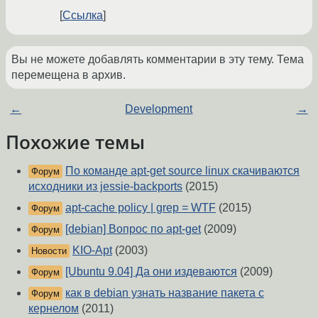
Ссылка
Вы не можете добавлять комментарии в эту тему. Тема
перемещена в архив.
←
Development
→
Похожие темы
По команде apt-get source linux скачиваются
Форум
исходники из jessie-backports
(2015)
apt-cache policy | grep = WTF
(2015)
Форум
[debian] Вопрос по apt-get
(2009)
Форум
KIO-Apt
(2003)
Новости
[Ubuntu 9.04] Да они издеваются
(2009)
Форум
как в debian узнать название пакета с
Форум
кернелом
(2011)