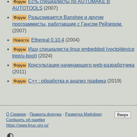
Есть специалисты по AUTOMAKE B
Форум
AUTOTOOLS
(2007)
Разыскивается Banshee и другие
Форум
программисты, работавшие с Гансом Рейзером.
(2007)
Ethereal 0.10.4
(2004)
Новости
Ищу специалиста linux embedded (yoсto/device
Форум
tree/u-boot)
(2024)
Консультация начинающего web-разработчика
Форум
(2011)
С++ : обработка и анализ трафика
(2019)
Форум
О Сервере
-
Правила форума
-
Разметка Markdown
Вверх
Сообщить об ошибке
https://www.linux.org.ru/