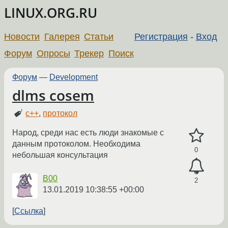
LINUX.ORG.RU
Новости
Галерея
Статьи
Регистрация
-
Вход
Форум
Опросы
Трекер
Поиск
Форум
—
Development
dlms cosem
c++
,
протокол
Народ, среди нас есть люди знакомые с
данным протоколом. Необходима
0
небольшая консультация
B00
2
13.01.2019 10:38:55 +00:00
Ссылка