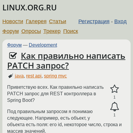
LINUX.ORG.RU
Новости
Галерея
Статьи
Регистрация
-
Вход
Форум
Опросы
Трекер
Поиск
Форум
—
Development
Как правильно написать
PATCH запрос?
java
,
rest api
,
spring mvc
Приветствую всех. Как правильно написать
PATCH запрос для REST контроллера в
1
Spring Boot?
Под правильным запросом я понимаю
1
следующее. Например, есть объект, у
объекта есть поля: его id, некоторое число, строка и
массив значений.