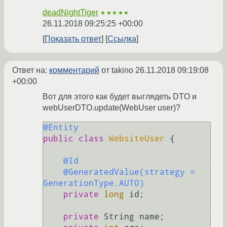
deadNightTiger
★★★★★
26.11.2018 09:25:25 +00:00
Показать ответ
Ссылка
Ответ на:
комментарий
от takino
26.11.2018 09:19:08
+00:00
Вот для этого как будет выглядеть DTO и
webUserDTO.update(WebUser user)?
@Entity
public
class
WebsiteUser
 {

@Id
@GeneratedValue(strategy = 
GenerationType.AUTO)
private
long
 id;

private
 String name;
