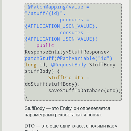
@PatchMapping(value = 
"/stuff/{id}",

            produces = 
{APPLICATION_JSON_VALUE},

            consumes = 
{APPLICATION_JSON_VALUE})
public
ResponseEntity<StuffResponse> 
patchStuff
(
@PathVariable("id")
long
 id, 
@RequestBody
 StuffBody 
stuffBody)
 {

StuffDto
dto
=
doStuff(stuffBody);

        saveStuffToDatabase(dto);

StuffBody — это Entity, он определяется
параметрами реквеста как я понял.
DTO — это еще одни класс, c полями как у