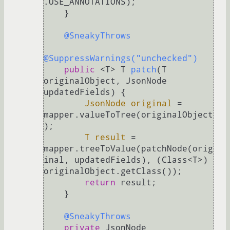
.USE_ANNOTATIONS);

    }

@SneakyThrows
@SuppressWarnings("unchecked")
public
 <T> T 
patch
(T 
originalObject, JsonNode 
updatedFields)
 {

JsonNode
original
=
mapper.valueToTree(originalObject
);

T
result
=
mapper.treeToValue(patchNode(orig
inal, updatedFields), (Class<T>) 
originalObject.getClass());

return
 result;

    }

@SneakyThrows
private
 JsonNode 