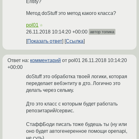
Entity?
Метод doStuff это метод какого класса?
pol01
☆
26.11.2018 10:14:20 +00:00
автор топика
Показать ответ
Ссылка
Ответ на:
комментарий
от pol01
26.11.2018 10:14:20
+00:00
doStuff это обработка твоей логики, которая
переделает вебэнтиту в дто. Логично это
делать через сельму.
Дто это класс с которым будет работать
репозитарий/сервис.
СтаффБоди писать тоже будешь ты (ну или
оно будет автогенеренное помощи openapi,
не суть)