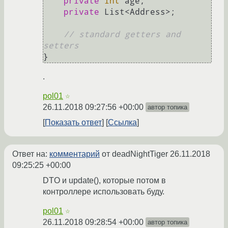
private
int
 age;

private
 List<Address>;

// standard getters and 
setters
.
pol01
☆
26.11.2018 09:27:56 +00:00
автор топика
Показать ответ
Ссылка
Ответ на:
комментарий
от deadNightTiger
26.11.2018
09:25:25 +00:00
DTO и update(), которые потом в
контроллере использовать буду.
pol01
☆
26.11.2018 09:28:54 +00:00
автор топика