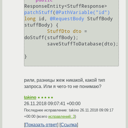
ResponseEntity<StuffResponse> 
patchStuff
(
@PathVariable("id")
long
 id, 
@RequestBody
 StuffBody 
stuffBody)
 {

StuffDto
dto
=
doStuff(stuffBody);

        saveStuffToDatabase(dto);

}

рили, разницы жеж никакой, какой тип
запроса. Или я чего-то не понимаю?
takino
★★★★★
26.11.2018 09:07:41 +00:00
Последнее исправление: takino
26.11.2018 09:09:17
+00:00
(всего
исправлений: 3
)
Показать ответ
Ссылка