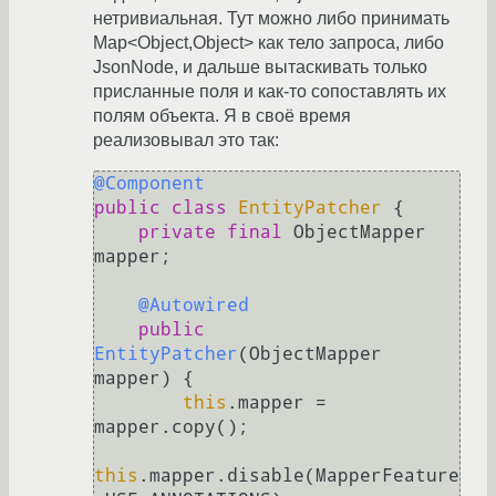
нетривиальная. Тут можно либо принимать
Map<Object,Object> как тело запроса, либо
JsonNode, и дальше вытаскивать только
присланные поля и как-то сопоставлять их
полям объекта. Я в своё время
реализовывал это так:
@Component
public
class
EntityPatcher
 {

private
final
 ObjectMapper 
mapper;

@Autowired
public
EntityPatcher
(ObjectMapper 
mapper)
 {

this
.mapper = 
mapper.copy();

this
.mapper.disable(MapperFeature