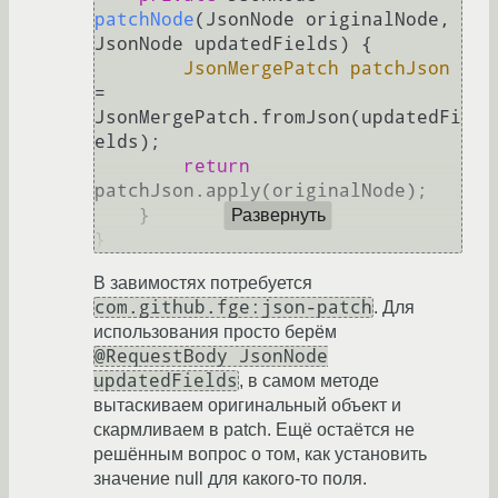
patchNode
(JsonNode originalNode, 
JsonNode updatedFields)
 {

JsonMergePatch
patchJson
=
JsonMergePatch.fromJson(updatedFi
elds);

return
patchJson.apply(originalNode);

    }

Развернуть
В завимостях потребуется
com.github.fge:json-patch
. Для
использования просто берём
@RequestBody JsonNode
updatedFields
, в самом методе
вытаскиваем оригинальный объект и
скармливаем в patch. Ещё остаётся не
решённым вопрос о том, как установить
значение null для какого-то поля.