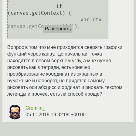
	      	if 
(canvas.getContext) {

        		var ctx = 
canvas.getContext('2d');

Развернуть
ctx.beginPath();

Вопрос в том что мне приходится сверять графики
функций через канву, где начальная точка
ctx.moveTo(0, y1[0]);

находится в левом верхнем углу, а мне нужно
	    		for(i=1;i
рисовать как в тетради, есть конечно
<y1.length;i++)

преобразование координат из экранных в
				c
бумажные и наоборот, но придется самому
tx.lineTo(100*i,100*Math.abs(y1[i
рисовать оси абсцисс и ординат и риовать текстом
]));

легенды и прочее, есть ли способ проще?
//ctx.closePath();

Gremlin_
			ctx.strok
05.11.2018 19:32:09 +00:00
eStyle = '#ff0000';

	    		ctx.strok
Ссылка
e();
