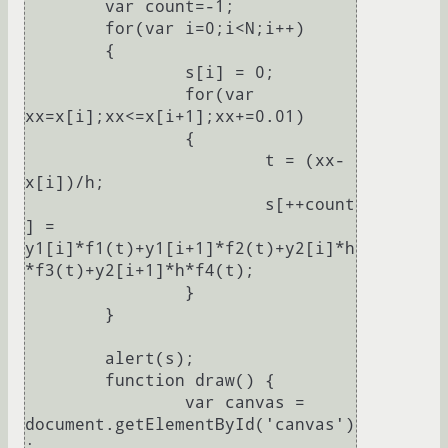
	var count=-1;

	for(var i=0;i<N;i++)

	{

		s[i] = 0;

		for(var 
xx=x[i];xx<=x[i+1];xx+=0.01)

		{

			t = (xx-
x[i])/h;

			s[++count
] = 
y1[i]*f1(t)+y1[i+1]*f2(t)+y2[i]*h
*f3(t)+y2[i+1]*h*f4(t);

		}

	}

	alert(s);

	function draw() {

      		var canvas = 
document.getElementById('canvas')
;
