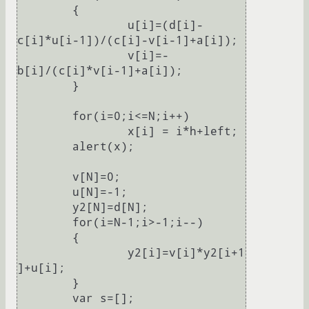
	{

		u[i]=(d[i]-
c[i]*u[i-1])/(c[i]-v[i-1]+a[i]);

		v[i]=-
b[i]/(c[i]*v[i-1]+a[i]);	

	}

	for(i=0;i<=N;i++)

		x[i] = i*h+left;

	alert(x);

	v[N]=0;

	u[N]=-1;

	y2[N]=d[N];

	for(i=N-1;i>-1;i--)

	{

		y2[i]=v[i]*y2[i+1
]+u[i];

	}

	var s=[];
