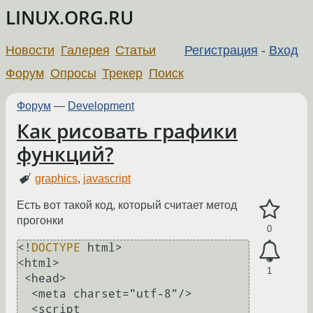
LINUX.ORG.RU
Новости
Галерея
Статьи
Регистрация
-
Вход
Форум
Опросы
Трекер
Поиск
Форум
—
Development
Как рисовать графики
функций?
graphics
,
javascript
Есть вот такой код, который считает метод
прогонки
0
<!
DOCTYPE
 html>

<html>

1
 <head>

  <meta charset="utf-8"/>

  <script 