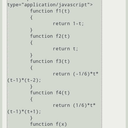
type="application/javascript">

	function f1(t)

	{

		return 1-t;

	}

	function f2(t)

	{

		return t;

	}

	function f3(t)

	{

		return (-1/6)*t*
(t-1)*(t-2);

	}

	function f4(t)

	{

		return (1/6)*t*
(t-1)*(t+1);

	}

	function f(x)
