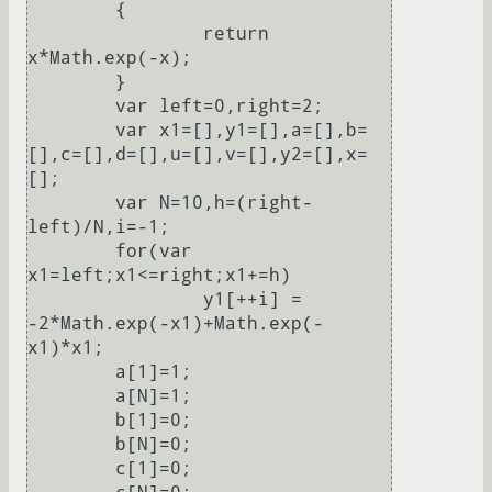
	{

		return 
x*Math.exp(-x);

	}

	var left=0,right=2;

	var x1=[],y1=[],a=[],b=
[],c=[],d=[],u=[],v=[],y2=[],x=
[];

	var N=10,h=(right-
left)/N,i=-1;

	for(var 
x1=left;x1<=right;x1+=h)

		y1[++i] = 
-2*Math.exp(-x1)+Math.exp(-
x1)*x1;

	a[1]=1;

	a[N]=1;

	b[1]=0;

	b[N]=0;

	c[1]=0;
