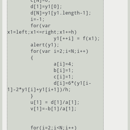
	c[N]=0;

	d[1]=y1[0];

	d[N]=y1[y1.length-1];

	i=-1;

	for(var 
x1=left;x1<=right;x1+=h)

		y1[++i] = f(x1);

	alert(y1);	

	for(var i=2;i<N;i++)

	{

		a[i]=4;

		b[i]=1;

		c[i]=1;

		d[i]=6*(y1[i-
1]-2*y1[i]+y1[i+1])/h;

	}

	u[1] = d[1]/a[1];

	v[1]=-b[1]/a[1];		
	for(i=2;i<N;i++)
