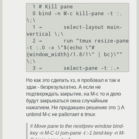
  1 # Kill pane

  0 bind -n M-c kill-pane -t :. 
\;\

  1 →       select-layout main-
vertical \;\

  2 →       run "tmux resize-pane 
-t :.0 -x \"$(echo \"#
{window_width}/1.8/1\" | bc)\"" 
\;\

Но как это сделать хз, я пробовал и так и
эдак - безрезультатно. А если не
подтверждать закрытие, на M-c то и дело
будут закрываться окна случайным
нажатием. Не продакшен решение это :) А
unbind M-c не работает в tmux
# Move pane to the next/prev window bind-
key -n M-C-U join-pane -t :-1 bind-key -n M-