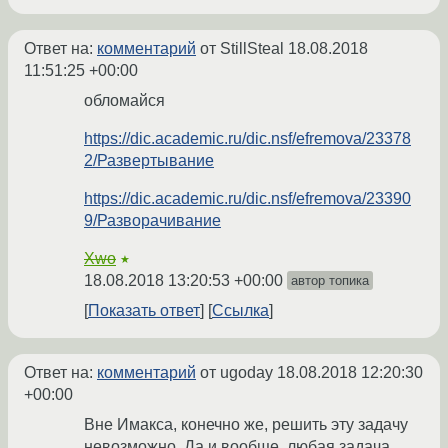
Ответ на:
комментарий
от StillSteal
18.08.2018
11:51:25 +00:00
обломайся
https://dic.academic.ru/dic.nsf/efremova/23378
2/Развертывание
https://dic.academic.ru/dic.nsf/efremova/23390
9/Разворачивание
Xwo
★
18.08.2018 13:20:53 +00:00
автор топика
Показать ответ
Ссылка
Ответ на:
комментарий
от ugoday
18.08.2018 12:20:30
+00:00
Вне Имакса, конечно же, решить эту задачу
невозможно. Да и вообще, любая задача,