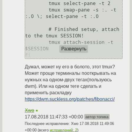
	tmux select-pane -t 2

	tmux swap-pane -s :. -t 
:.0 \; select-pane -t :.0

	# Finished setup, attach 
to the tmux SESSION!

	tmux attach-session -t 
$SESSION

Развернуть
Думал, может ну его в болото, этот tmux?
Может проще терминалы пооткрывать на
нужных на одном-двух тегах(пользуюсь
dwm). Или на одном теге сделать и
применить раскладку
https://dwm.suckless.org/patches/fibonacci/
Xwo
★
17.08.2018 11:47:33 +00:00
автор топика
Последнее исправление: Xwo
17.08.2018 11:49:06
+00:00
(всего
исправлений: 2
)