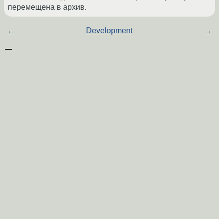
перемещена в архив.
←
Development
→
Похожие темы
uWSGI+django
(2017)
Форум
как правильно убить один процесс после
Форум
завершения другого?
(2021)
Разворачивание массива
(2014)
Форум
Разворачивание DNS сервера
(2015)
Форум
[jQuery] Плавное разворачивание <tr>
(2010)
Форум
Разворачивание мини-новостей
(2012)
Форум
Пользовательские переменные окружения
Форум
(2016)
разворачивание kde по шаблону
(2021)
Форум
Ускорение разворачивания бэкапа proxmox
Форум