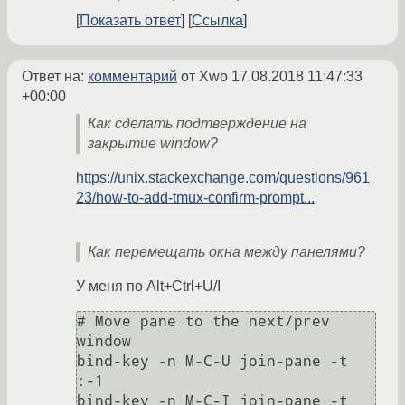
Показать ответ
Ссылка
Ответ на:
комментарий
от Xwo
17.08.2018 11:47:33
+00:00
Как сделать подтверждение на
закрытие window?
https://unix.stackexchange.com/questions/961
23/how-to-add-tmux-confirm-prompt...
Как перемещать окна между панелями?
У меня по Alt+Ctrl+U/I
# Move pane to the next/prev 
window

bind-key -n M-C-U join-pane -t 
:-1

bind-key -n M-C-I join-pane -t 