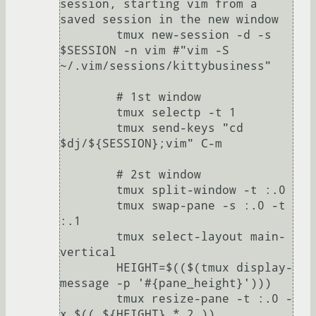
session, starting vim from a 
saved session in the new window

	tmux new-session -d -s 
$SESSION -n vim #"vim -S 
~/.vim/sessions/kittybusiness"

	# 1st window

	tmux selectp -t 1 

	tmux send-keys "cd 
$dj/${SESSION};vim" C-m

	# 2st window

	tmux split-window -t :.0

	tmux swap-pane -s :.0 -t 
:.1

	tmux select-layout main-
vertical

	HEIGHT=$(($(tmux display-
message -p '#{pane_height}')))

	tmux resize-pane -t :.0 -
x $(( ${HEIGHT} * 2 ))
