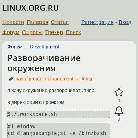
LINUX.ORG.RU
Новости
Галерея
Статьи
Регистрация
-
Вход
Форум
Опросы
Трекер
Поиск
Форум
—
Development
Разворачивание
окружения
bash
,
project management
,
st
,
tiling
я хочу окружение разворачивать типа:
0
в директории с проектом
$./.workspace.sh
0
#1 window

cd djangoexample;st -e /bin/bash 