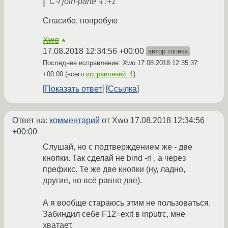
C-I join-pane -t :+1
Спасибо, попробую
Xwo
★
17.08.2018 12:34:56 +00:00
автор топика
Последнее исправление: Xwo
17.08.2018 12:35:37
+00:00
(всего
исправлений: 1
)
Показать ответ
Ссылка
Ответ на:
комментарий
от Xwo
17.08.2018 12:34:56
+00:00
Слушай, но с подтверждением же - две
кнопки. Так сделай не bind -n , а через
префикс. Те же две кнопки (ну, ладно,
другие, но всё равно две).
А я вообще стараюсь этим не пользоваться.
Забиндил себе F12=exit в inputrc, мне
хватает.