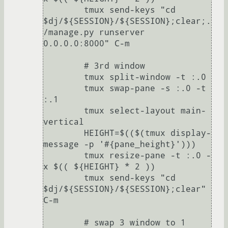
	tmux send-keys "cd 
$dj/${SESSION}/${SESSION};clear;.
/manage.py runserver 
0.0.0.0:8000" C-m

	# 3rd window

	tmux split-window -t :.0

	tmux swap-pane -s :.0 -t 
:.1

	tmux select-layout main-
vertical

	HEIGHT=$(($(tmux display-
message -p '#{pane_height}')))

	tmux resize-pane -t :.0 -
x $(( ${HEIGHT} * 2 ))

	tmux send-keys "cd 
$dj/${SESSION}/${SESSION};clear" 
C-m

	# swap 3 window to 1
