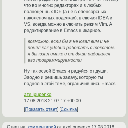
что во многих редакторах и в любых
полноценных IDE (а не в опенсорсных
наколеночных поделках), включая IDEA и
VS, всегда можно включить режим Vim. А
редактирование в Emacs шикарное.
возможно, если бы я не юзал вим и не
понял как удобно работать с текстом,
я бы юзал имакс и от души радовался
его программируемости
Ну так освой Emacs и радуйся от души.
Заодно и решишь задачу, которую ты
поднял в этой теме, ограничившись Emacs.
azelipupenko
17.08.2018 21:07:17 +00:00
Показать ответ
Ссылка
Ответ на:
комментарий
от azelipupenko
17.08.2018