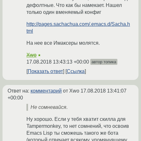
дефолтные. Что как бы намекает. Нашел
только один вменяемый конфиг
http://pages.sachachua.com/.emacs.d/Sacha.h
tml
На нее все Имаксеры молятся.
Xwo
★
17.08.2018 13:43:13 +00:00
автор топика
Показать ответ
Ссылка
Ответ на:
комментарий
от Xwo
17.08.2018 13:41:07
+00:00
Не сомневайся.
Ну хорошо. Если у тебя хватит скилла для
Tampermonkey, то нет сомнений, что освоив
Emacs Lisp ты сможешь такого же бота
(который отвечает всякому, упомянувшему