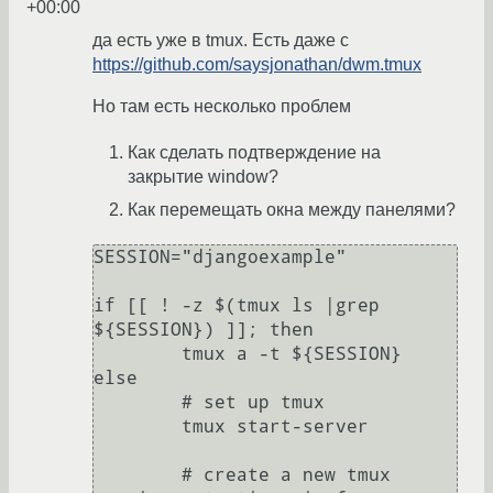
+00:00
да есть уже в tmux. Есть даже с
https://github.com/saysjonathan/dwm.tmux
Но там есть несколько проблем
Как сделать подтверждение на
закрытие window?
Как перемещать окна между панелями?
SESSION="djangoexample"

if [[ ! -z $(tmux ls |grep 
${SESSION}) ]]; then

	tmux a -t ${SESSION}

else

	# set up tmux

	tmux start-server

	# create a new tmux 