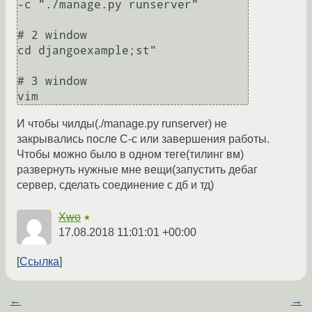
-c "./manage.py runserver"

# 2 window 

cd djangoexample;st"

# 3 window

vim
И чтобы чилды(./manage.py runserver) не
закрывались после С-с или завершения работы.
Чтобы можно было в одном теге(тилинг вм)
развернуть нужные мне вещи(запустить дебаг
сервер, сделать соединение с дб и тд)
Xwo
★
17.08.2018 11:01:01 +00:00
Ссылка
←
→