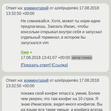
Ответ на:
комментарий
от azelipupenko
17.08.2018
13:32:50 +00:00
Не сомневайся. Хотя, может ты норм идею
предлагаешь. Заюзать Имакс, чтобы
консольки открывал внутри себя и запускал
отдельный терминал, в котором бы
запускался vim
Xwo
★
17.08.2018 13:41:07 +00:00
автор топика
Показать ответ
Ссылка
Ответ на:
комментарий
от azelipupenko
17.08.2018
13:32:50 +00:00
покажи свой конфиг emacs'a, умник. Более
чем уверен, что там конфиг на 10 строк. Я
знаю Имаксеров, видел много конфигов. Вы
на языке все такие умные, а конфиги всегда