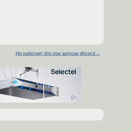
Не работает dns при запуске dhcpcd
→