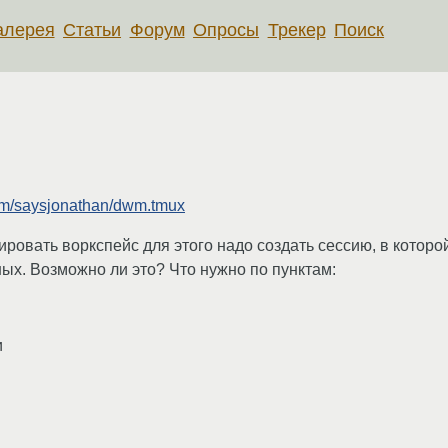
алерея
Статьи
Форум
Опросы
Трекер
Поиск
com/saysjonathan/dwm.tmux
ировать воркспейс для этого надо создать сессию, в котор
х. Возможно ли это? Что нужно по пунктам:
и