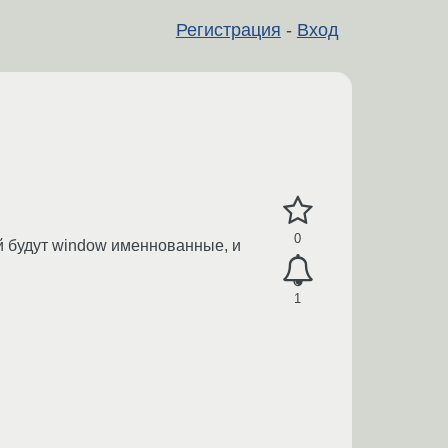
Регистрация
-
Вход
0
ой будут window именнованные, и
1