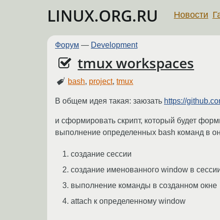
LINUX.ORG.RU
Новости
Г
Форум
—
Development
tmux workspaces
bash
,
project
,
tmux
В общем идея такая: заюзать
https://github.
и сформировать скрипт, который будет форм
выполнение определенных bash команд в оны
создание сессии
создание именованного window в сесси
выполнение команды в созданном окне
attach к определенному window