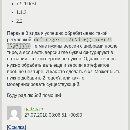
7.5-11test
1.1.2
2.2
Первые 3 вида я успешно обрабатываю такой
def regex = /(\d.+)(-\d+(?!
регуляркой:
[\w*]))/
, те мне нужны версии с цифрами после
тире, а если есть версии где буквы фигурируют в
названии - то эти версии не нужно. Однако теперь
нужно обрабатывать еще и версии артефактов
вообще без тире. И как это сделать я хз. Может быть
нужно добавить 2 regex'а или как-то
модернизировать существующий.
Буду рад любой помощи!
gadzira
★
27.07.2018 08:06:51 +00:00
Ссылка