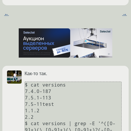
←
→
Как-то так.
$ cat versions                                                     

7.4.0-187

7.5.1-113

7.5-11test

1.1.2

2.2

$ cat versions | grep -E '^([0-
9]+)(\.[0-9]+)(\.[0-9]+)?(-[0-