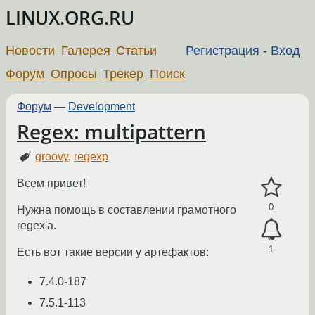
LINUX.ORG.RU
Новости
Галерея
Статьи
Регистрация
-
Вход
Форум
Опросы
Трекер
Поиск
Форум
—
Development
Regex: multipattern
groovy
,
regexp
Всем привет!
0
Нужна помощь в составлении грамотного
regex'a.
1
Есть вот такие версии у артефактов:
7.4.0-187
7.5.1-113