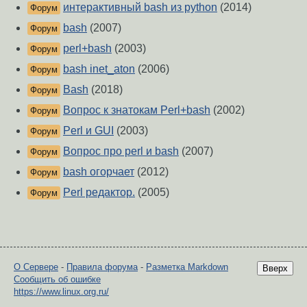
интерактивный bash из python
(2014)
Форум
bash
(2007)
Форум
perl+bash
(2003)
Форум
bash inet_aton
(2006)
Форум
Bash
(2018)
Форум
Вопрос к знатокам Perl+bash
(2002)
Форум
Perl и GUI
(2003)
Форум
Вопрос про perl и bash
(2007)
Форум
bash огорчает
(2012)
Форум
Perl редактор.
(2005)
Форум
О Сервере
-
Правила форума
-
Разметка Markdown
Вверх
Сообщить об ошибке
https://www.linux.org.ru/