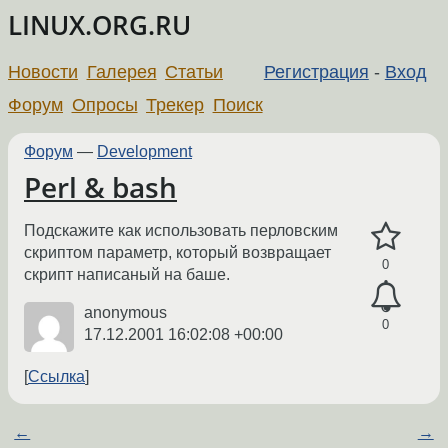
LINUX.ORG.RU
Новости
Галерея
Статьи
Регистрация
-
Вход
Форум
Опросы
Трекер
Поиск
Форум
—
Development
Perl & bash
Подскажите как использовать перловским
скриптом параметр, который возвращает
0
скрипт написаный на баше.
anonymous
0
17.12.2001 16:02:08 +00:00
Ссылка
←
→