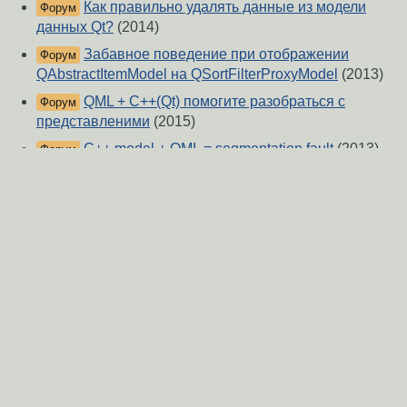
Как правильно удалять данные из модели
Форум
данных Qt?
(2014)
Забавное поведение при отображении
Форум
QAbstractItemModel на QSortFilterProxyModel
(2013)
QML + C++(Qt) помогите разобраться с
Форум
представленими
(2015)
C++ model + QML = segmentation fault
(2013)
Форум
переопределение data у QSortFilterProxyModel
Форум
(2015)
[Qt] проблеммы при наследовании классов Qt
Форум
и своих классов.
(2010)
QT C++ и QML общие настройки
(2016)
Форум
Проблема с QTreeView
(2024)
Форум
QComboBox c множественным выбором
Форум
(2020)