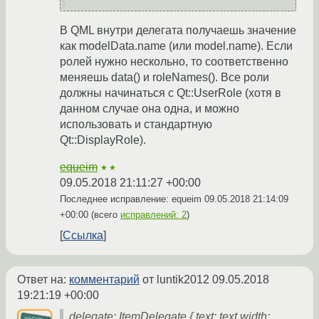
В QML внутри делегата получаешь значение
как modelData.name (или model.name). Если
ролей нужно нескольно, то соответственно
меняешь data() и roleNames(). Все роли
должны начинаться с Qt::UserRole (хотя в
данном случае она одна, и можно
использовать и стандартную
Qt::DisplayRole).
equeim
★★
09.05.2018 21:11:27 +00:00
Последнее исправление: equeim
09.05.2018 21:14:09
+00:00
(всего
исправлений: 2
)
Ссылка
Ответ на:
комментарий
от luntik2012
09.05.2018
19:21:19 +00:00
delegate: ItemDelegate { text: text width: