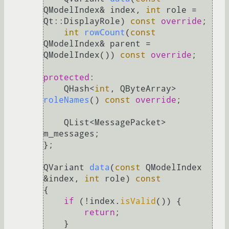
QModelIndex& index, 
int
 role = 
Qt::DisplayRole)
const
override
;

int
rowCount
(
const
QModelIndex& parent = 
QModelIndex())
const
override
;

protected
:

QHash<
int
, QByteArray> 
roleNames
()
const
override
;

    QList<MessagePacket> 
m_messages;

};

QVariant 
data
(
const
 QModelIndex 
&index, 
int
 role)
const
{

if
 (!index.
isValid
()) {

return
;

    }
