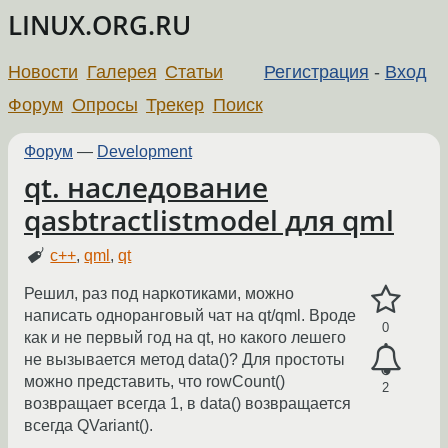
LINUX.ORG.RU
Новости
Галерея
Статьи
Регистрация
-
Вход
Форум
Опросы
Трекер
Поиск
Форум
—
Development
qt. наследование
qasbtractlistmodel для qml
c++
,
qml
,
qt
Решил, раз под наркотиками, можно
написать одноранговый чат на qt/qml. Вроде
0
как и не первый год на qt, но какого лешего
не вызывается метод data()? Для простоты
можно представить, что rowCount()
2
возвращает всегда 1, в data() возвращается
всегда QVariant().