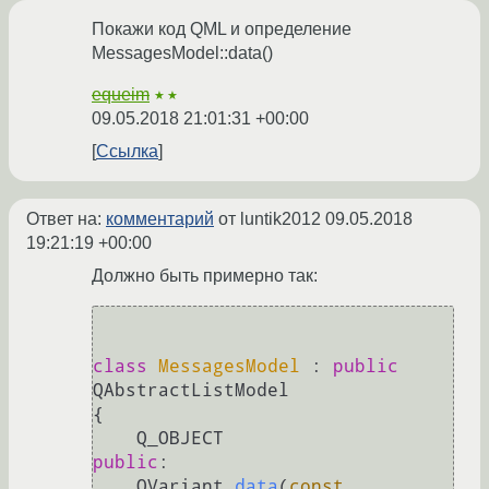
Покажи код QML и определение
MessagesModel::data()
equeim
★★
09.05.2018 21:01:31 +00:00
Ссылка
Ответ на:
комментарий
от luntik2012
09.05.2018
19:21:19 +00:00
Должно быть примерно так:
class
MessagesModel
 : 
public
QAbstractListModel

{

public
:

QVariant 
data
(
const