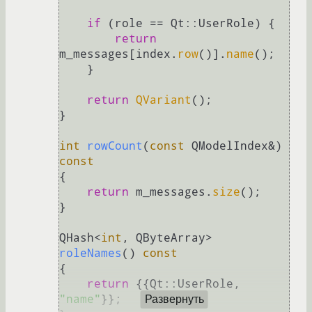
if
 (role == Qt::UserRole) {

return
m_messages[index.
row
()].
name
();

    }

return
QVariant
();

}

int
rowCount
(
const
 QModelIndex&)
const
{

return
 m_messages.
size
();

}

QHash<
int
, QByteArray> 
roleNames
()
const
{

return
 {{Qt::UserRole, 
"name"
}};

Развернуть