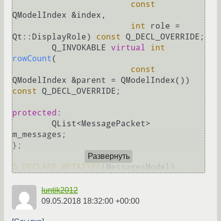
const
QModelIndex &index,

int
 role = 
Qt::DisplayRole)
const
 Q_DECL_OVERRIDE
;

Q_INVOKABLE 
virtual
int
rowCount
(

const
QModelIndex &parent = QModelIndex())
const
 Q_DECL_OVERRIDE
;

protected
:

	QList<MessagePacket> 
m_messages;

};

Развернуть
Q_DECLARE_METATYPE
(MessagesModel)
luntik2012
09.05.2018 18:32:00 +00:00