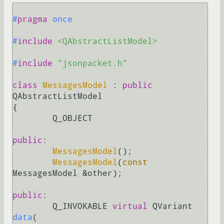
#
pragma
 once
#
include
<QAbstractListModel>
#
include
"jsonpacket.h"
class
MessagesModel
 : 
public
QAbstractListModel

{

	Q_OBJECT

public
:

MessagesModel
();

MessagesModel
(
const
MessagesModel &other);

public
:

Q_INVOKABLE 
virtual
 QVariant 
data
(
