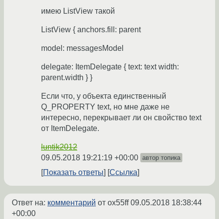
имею ListView такой
ListView { anchors.fill: parent
model: messagesModel
delegate: ItemDelegate { text: text width:
parent.width } }
Если что, у объекта единственный
Q_PROPERTY text, но мне даже не
интересно, перекрывает ли он свойство text
от ItemDelegate.
luntik2012
09.05.2018 19:21:19 +00:00
автор топика
Показать ответы
Ссылка
Ответ на:
комментарий
от ox55ff
09.05.2018 18:38:44
+00:00