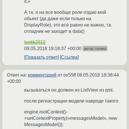
it.»
А т.к. я на все вообще роли отдаю мой
объект (да даже если только на
DisplayRole), это всё равно не важно, т.к.
отладчик не заходит в data()
luntik2012
09.05.2018 19:18:37 +00:00
автор топика
Показать ответ
Ссылка
Ответ на:
комментарий
от ox55ff
09.05.2018 18:38:44
+00:00
вызываться он должен из ListView из qml.
после региастрации модели навроде такого
engine.rootContext()-
>setContextProperty(«messagesModel», new
MessagesModel());