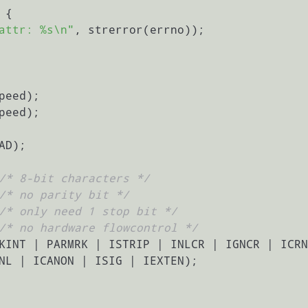
 {

attr: %s\n"
, strerror(errno));

peed);

peed);

/* 8-bit characters */
/* no parity bit */
/* only need 1 stop bit */
/* no hardware flowcontrol */