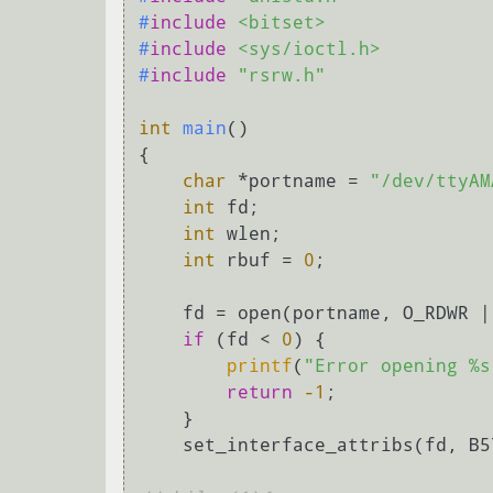
#
include
<bitset>
#
include
<sys/ioctl.h>
#
include
"rsrw.h"
int
main
()
{

char
 *portname = 
"/dev/ttyAM
int
 fd;

int
 wlen;

int
 rbuf = 
0
;

    fd = open(portname, O_RDWR | O_NOCTTY | O_SYNC);

if
 (fd < 
0
) {

printf
(
"Error opening %s
return
-1
;

    }

    set_interface_attribs(fd, B57600);
