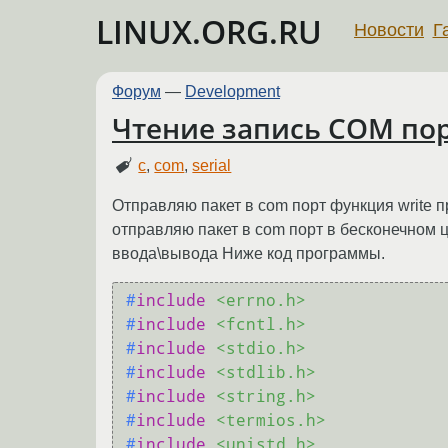
LINUX.ORG.RU
Новости
Г
Форум
—
Development
Чтение запись COM по
c
,
com
,
serial
Отправляю пакет в com порт функция write п
отправляю пакет в com порт в бесконечном ц
ввода\вывода Ниже код программы.
#
include
<errno.h>
#
include
<fcntl.h>
#
include
<stdio.h>
#
include
<stdlib.h>
#
include
<string.h>
#
include
<termios.h>
#
include
<unistd.h>