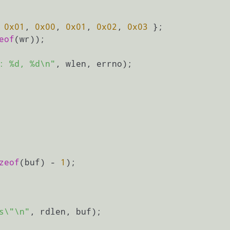
 
0x01
, 
0x00
, 
0x01
, 
0x02
, 
0x03
 };

eof
(wr));

: %d, %d\n"
, wlen, errno);

zeof
(buf) - 
1
);

s\"\n"
, rdlen, buf);
