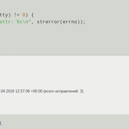
tty) != 
0
) {

attr: %s\n"
, strerror(errno));

.04.2018 12:57:08 +00:00
(всего исправлений: 3)
,