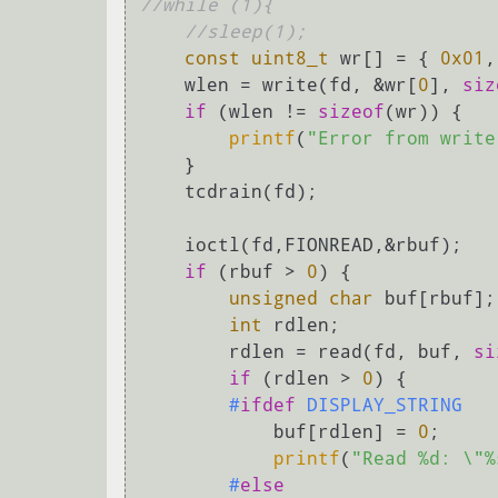
//while (1){
//sleep(1);
const
uint8_t
 wr[] = { 
0x01
,
    wlen = write(fd, &wr[
0
], 
siz
if
 (wlen != 
sizeof
(wr)) {

printf
(
"Error from write
    }

    tcdrain(fd);

    ioctl(fd,FIONREAD,&rbuf);

if
 (rbuf > 
0
) {

unsigned
char
 buf[rbuf];

int
 rdlen;

        rdlen = read(fd, buf, 
si
if
 (rdlen > 
0
) {

#
ifdef
 DISPLAY_STRING
            buf[rdlen] = 
0
;

printf
(
"Read %d: \"%
#
else