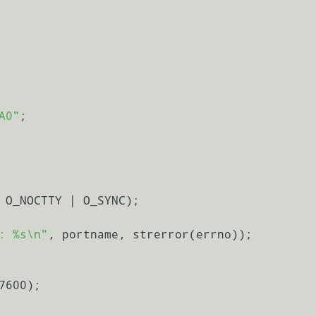
A0"
;

: %s\n"
, portname, strerror(errno));
