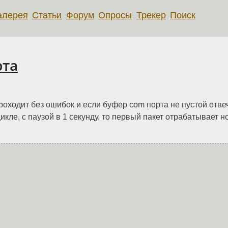
алерея
Статьи
Форум
Опросы
Трекер
Поиск
рта
роходит без ошибок и если буфер com порта не пустой отве
икле, с паузой в 1 секунду, то первый пакет отрабатывает 