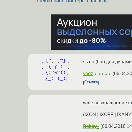
стек и поиск заинтересованных)
sizeof(buf) для динами
vodz
(
06.04.2
★★★★★
Ссылка
write возвращает не int
(IXON | IXOFF | IXANY
Bobby_
(
06.04.2018 14