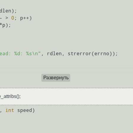
dlen);

- > 
0
; p++)

*p);

ead: %d: %s\n"
, rdlen, strerror(errno));

Развернуть
attribs();
, 
int
 speed)