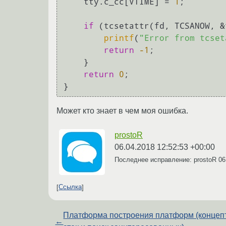
    tty.c_cc[VTIME] = 
1
;

if
 (tcsetattr(fd, TCSANOW, &
printf
(
"Error from tcset
return
-1
;

    }

return
0
;

Может кто знает в чем моя ошибка.
prostoR
06.04.2018 12:52:53 +00:00
Последнее исправление: prostoR
06
Ссылка
Платформа построения платформ (концепт
←