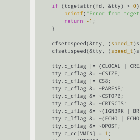
if
 (tcgetattr(fd, &tty) < 
0
)
printf
(
"Error from tcget
return
-1
;

    }

    cfsetospeed(&tty, (
speed_t
)s
    cfsetispeed(&tty, (
speed_t
)s
    tty.c_cflag |= (CLOCAL | CREAD);    

    tty.c_cflag &= ~CSIZE;

    tty.c_cflag |= CS8;         
    tty.c_cflag &= ~PARENB;     
    tty.c_cflag &= ~CSTOPB;     
    tty.c_cflag &= ~CRTSCTS;    
    tty.c_iflag &= ~(IGNBRK | BRKINT | PARMRK | ISTRIP | INLCR | IGNCR | ICRNL | IXON);

    tty.c_lflag &= ~(ECHO | ECHONL | ICANON | ISIG | IEXTEN);

    tty.c_oflag &= ~OPOST;

    tty.c_cc[VMIN] = 
1
;
