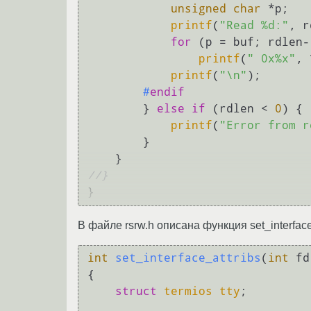
unsigned
char
 *p;

printf
(
"Read %d:"
, r
for
 (p = buf; rdlen-
printf
(
" 0x%x"
, 
printf
(
"\n"
);

#
endif
        } 
else
if
 (rdlen < 
0
) {

printf
(
"Error from r
        }

//}
В файле rsrw.h описана функция set_interface_
int
set_interface_attribs
(
int
 fd
{

struct
termios
tty
;