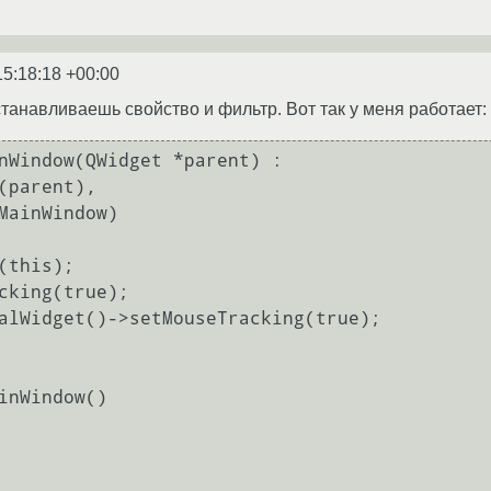
15:18:18 +00:00
станавливаешь свойство и фильтр. Вот так у меня работает:
nWindow(QWidget *parent) :

inWindow()
