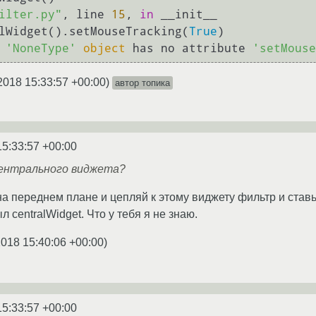
ilter.py"
, line 
15
, 
in
 __init__

lWidget().setMouseTracking(
True
)

 
'NoneType'
object
 has no attribute 
'setMouse
2018 15:33:57 +00:00
)
автор топика
15:33:57 +00:00
центрального виджета?
на переднем плане и цепляй к этому виджету фильтр и ставь
 centralWidget. Что у тебя я не знаю.
2018 15:40:06 +00:00
)
15:33:57 +00:00