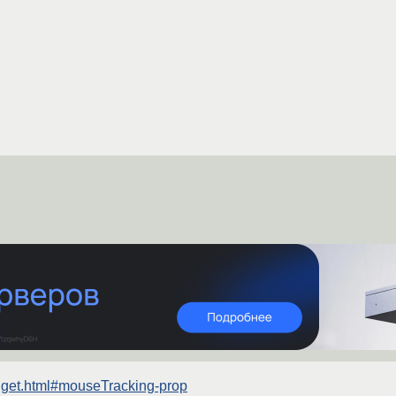
widget.html#mouseTracking-prop