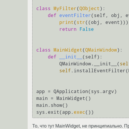
class
MyFilter
(
QObject
):

def
eventFilter
(
self, obj, e
print
(
str
((obj, event)))

return
False
class
MainWidget
(
QMainWindow
):

def
__init__
(
self
):

        QMainWindow.__init__(
sel
self
.installEventFilter(
app = QApplication(sys.argv)

main = MainWidget()

main.show()

sys.exit(app.
exec
То, что тут MainWidget, не принципиально. 