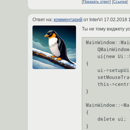
Показать ответ
Ссылка
Ответ на:
комментарий
от InterVi
17.02.2018 
Ты не тому виджету у
MainWindow::Mai
    QMainWindow(parent),

    ui(new Ui::MainWindow)

{

    ui->setupUi(this);

    setMouseTracking(true);

    this->centralWidget()->setMouseTracking(true);

}

MainWindow::~Ma
{

    delete ui;

}
