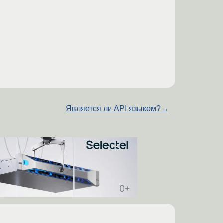
Является ли API языком?
→