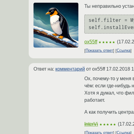
Ты неправильно устан
self.filter = M
ox55ff
(
17.02.
★★★★★
Показать ответ
Ссылка
Ответ на:
комментарий
от ox55ff
17.02.2018 1
Ох, почему-то у меня
чём: если где-нибудь 
Хотя я думал, что филь
работает.
А как получить центра
InterVi
(
17.02.
★★★★★
Показать ответ
Ссылка