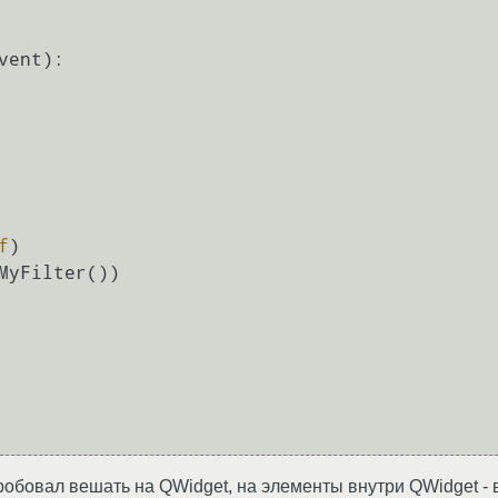
vent
):

f
)

MyFilter())

Пробовал вешать на QWidget, на элементы внутри QWidget - 