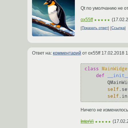
Qt по умолчанию не о
ox55ff
(
17.02.
★★★★★
Показать ответ
Ссылка
Ответ на:
комментарий
от ox55ff
17.02.2018 1
class
MainWidge
def
__init_
        Q
self
.se
self
Ничего не изменилось
InterVi
(
17.02.
★★★★★