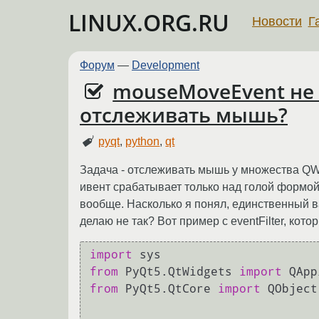
LINUX.ORG.RU
Новости
Г
Форум
—
Development
mouseMoveEvent не в
отслеживать мышь?
pyqt
,
python
,
qt
Задача - отслеживать мышь у множества QWi
ивент срабатывает только над голой формой.
вообще. Насколько я понял, единственный ва
делаю не так? Вот пример с eventFilter, кото
import
from
 PyQt5.QtWidgets 
import
from
 PyQt5.QtCore 
import
 QObject
