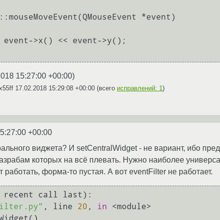
::mouseMoveEvent(QMouseEvent *event)

2018 15:27:00 +00:00
)
x55ff
17.02.2018 15:29:08 +00:00
(всего
исправлений: 1
)
5:27:00 +00:00
рального виджета? И setCentralWidget - не вариант, ибо пре
азрабам которых на всё плевать. Нужно наиболее универса
работать, форма-то пустая. А вот eventFilter не работает.
 recent call last):

ilter.py"
, line 
20
, 
in
 <module>
