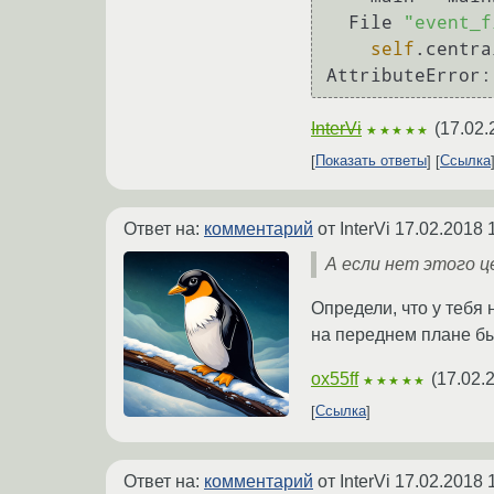
  File 
"event_f
self
.centra
AttributeError:
InterVi
(
17.02.
★★★★★
Показать ответы
Ссылка
Ответ на:
комментарий
от InterVi
17.02.2018 
А если нет этого 
Определи, что у тебя 
на переднем плане был
ox55ff
(
17.02.
★★★★★
Ссылка
Ответ на:
комментарий
от InterVi
17.02.2018 