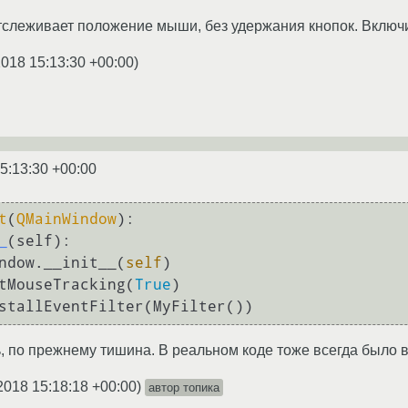
тслеживает положение мыши, без удержания кнопок. Включи 
2018 15:13:30 +00:00
)
5:13:30 +00:00
t
(
QMainWindow
):

_
(
self
):

MainWindow.__init__(
self
)

tMouseTracking(
True
)

, по прежнему тишина. В реальном коде тоже всегда было 
2018 15:18:18 +00:00
)
автор топика