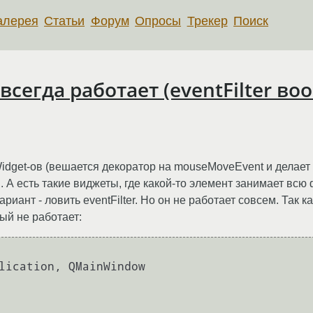
алерея
Статьи
Форум
Опросы
Трекер
Поиск
сегда работает (eventFilter воо
dget-ов (вешается декоратор на mouseMoveEvent и делает с
 А есть такие виджеты, где какой-то элемент занимает всю 
риант - ловить eventFilter. Но он не работает совсем. Так
рый не работает: