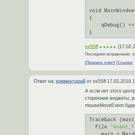
void MainWindow
{

    qDebug() << event->x() << event->y();

}
ox55ff
(
17.02.
★★★★★
Последнее исправление: o
Показать ответ
Ссылка
Ответ на:
комментарий
от ox55ff
17.02.2018 1
А если нет этого цент
сторонние виджеты, р
mouseMoveEvent будет 
Traceback (most
  File 
"event_f
    main = MainWidget()
