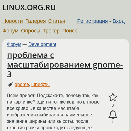
LINUX.ORG.RU
Новости
Галерея
Статьи
Регистрация
-
Вход
Форум
Опросы
Трекер
Поиск
Форум
—
Development
проблема с
масштабированием gnome-
3
gnome
,
шрифты
Всем привет! Подскажите, почему так, как
на картинке? один и тот же код, но в гноме
0
все криво... в качестве масштаба
изображения выбирается наименьшее
значение ширины или высоты, после
1
скрытия рамки происходит следующее: