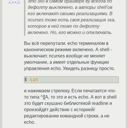
это эхо в самом драйвере tty всегда по
дефолту выключено, а авторы shell'ов
его включают своими реализациями. В
ncurses тоже есть своя реализация эха,
которое в ней тоже по дефолту
включено. Но, его можно и отключать.
Вы всё перепутали. echo терминалом в
каноническом режиме включено. А shell -
выключает. ncurses вообще не меняет
умолчание, а имеет отдельные функции
управления echo. Увидеть разницу просто.
$ 
cat
и нажимаем стрелоку. Если печатается что-
то типа ^[[A, то это и есть echo. А вот в shell
это будет скушано библиотекой readline и
произойдёт действие с историей/
редактировании командной строки, а не
echo.