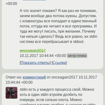
+00:00
А что значит покажи? Я как раз не понимаю,
зачем вообще два потока нужны. Допустим,
с клавиатуры все попадает в единственный
поток, оттуда же читают и все программы. И
туда же могут писать, при желании. Почему
так нельзя сделать? Ведь все равно, их stdin
система все перебрасывает в stdout.
onceagain2017
10.11.2017 10:44:44 +00:00
автор топика
Показать ответы
Ссылка
Ответ на:
комментарий
от onceagain2017
10.11.2017
10:44:44 +00:00
stdin есть у каждого процесса свой. Можно
хоть в один stdin втроём долбить по
очереди, если сильно охота. Можно
наоборот одному долбить в несколько stdin