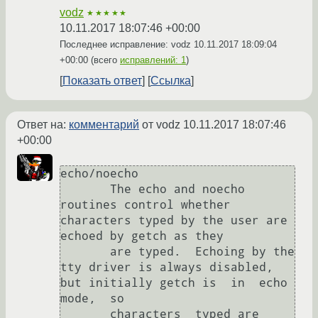
vodz
★★★★★
10.11.2017 18:07:46 +00:00
Последнее исправление: vodz
10.11.2017 18:09:04
+00:00
(всего
исправлений: 1
)
Показать ответ
Ссылка
Ответ на:
комментарий
от vodz
10.11.2017 18:07:46
+00:00
echo/noecho

       The echo and noecho 
routines control whether 
characters typed by the user are 
echoed by getch as they

       are typed.  Echoing by the 
tty driver is always disabled, 
but initially getch is  in  echo  
mode,  so

       characters  typed are 