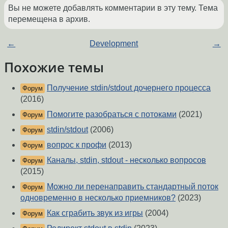
Вы не можете добавлять комментарии в эту тему. Тема
перемещена в архив.
←
Development
→
Похожие темы
Получение stdin/stdout дочернего процесса
Форум
(2016)
Помогите разобраться с потоками
(2021)
Форум
stdin/stdout
(2006)
Форум
вопрос к профи
(2013)
Форум
Каналы, stdin, stdout - несколько вопросов
Форум
(2015)
Можно ли перенаправить стандартный поток
Форум
одновременно в несколько приемников?
(2023)
Как сграбить звук из игры
(2004)
Форум