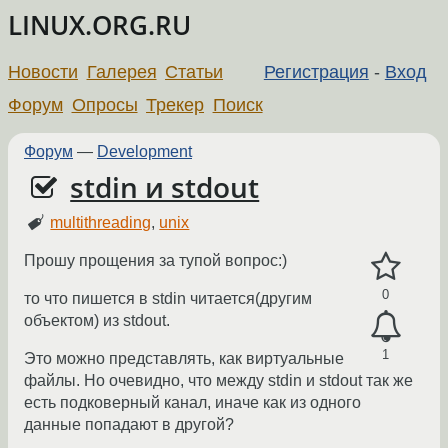
LINUX.ORG.RU
Новости
Галерея
Статьи
Регистрация
-
Вход
Форум
Опросы
Трекер
Поиск
Форум
—
Development
stdin и stdout
multithreading
,
unix
Прошу прощения за тупой вопрос:)
0
то что пишется в stdin читается(другим
объектом) из stdout.
1
Это можно представлять, как виртуальные
файлы. Но очевидно, что между stdin и stdout так же
есть подковерный канал, иначе как из одного
данные попадают в другой?