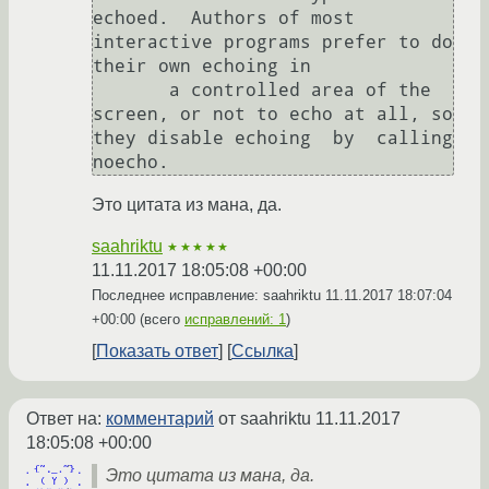
echoed.  Authors of most 
interactive programs prefer to do 
their own echoing in

       a controlled area of the 
screen, or not to echo at all, so 
they disable echoing  by  calling  
Это цитата из мана, да.
saahriktu
★★★★★
11.11.2017 18:05:08 +00:00
Последнее исправление: saahriktu
11.11.2017 18:07:04
+00:00
(всего
исправлений: 1
)
Показать ответ
Ссылка
Ответ на:
комментарий
от saahriktu
11.11.2017
18:05:08 +00:00
Это цитата из мана, да.