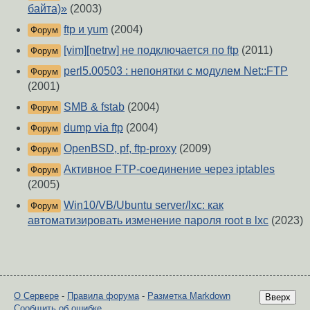
байта)»
(2003)
ftp и yum
(2004)
Форум
[vim][netrw] не подключается по ftp
(2011)
Форум
perl5.00503 : непонятки с модулем Net::FTP
Форум
(2001)
SMB & fstab
(2004)
Форум
dump via ftp
(2004)
Форум
OpenBSD, pf, ftp-proxy
(2009)
Форум
Активное FTP-соединение через iptables
Форум
(2005)
Win10/VB/Ubuntu server/lxc: как
Форум
автоматизировать изменение пароля root в lxc
(2023)
О Сервере
-
Правила форума
-
Разметка Markdown
Вверх
Сообщить об ошибке