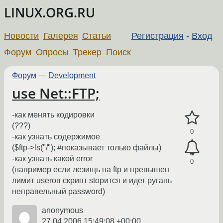
LINUX.ORG.RU
Новости
Галерея
Статьи
Регистрация
-
Вход
Форум
Опросы
Трекер
Поиск
Форум
—
Development
use Net::FTP;
-как менять кодировки
(???)
0
-как узнать содержимое
($ftp->ls("/"); #показывает только файлы)
-как узнать какой error
0
(например если лезищь на ftp и превышен
лимит userов скрипт stopится и идет ругань
неправельный password)
anonymous
27.04.2006 15:49:08 +00:00