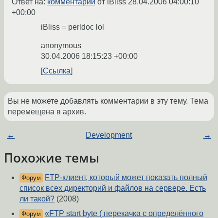
Ответ на:
комментарий
от iBliss
28.04.2006 04:00:10
+00:00
iBliss = perldoc lol
anonymous
30.04.2006 18:15:23 +00:00
Ссылка
Вы не можете добавлять комментарии в эту тему. Тема
перемещена в архив.
←
Development
→
Похожие темы
FTP-клиент, который может показать полный
Форум
список всех директорий и файлов на сервере. Есть
ли такой?
(2008)
«FTP start byte ( перекачка с определённого
Форум