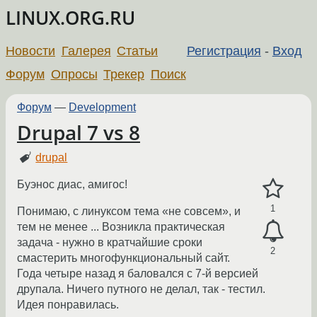
LINUX.ORG.RU
Новости
Галерея
Статьи
Регистрация
-
Вход
Форум
Опросы
Трекер
Поиск
Форум
—
Development
Drupal 7 vs 8
drupal
Буэнос диас, амигос!
1
Понимаю, с линуксом тема «не совсем», и
тем не менее ... Возникла практическая
задача - нужно в кратчайшие сроки
2
смастерить многофункциональный сайт.
Года четыре назад я баловался с 7-й версией
друпала. Ничего путного не делал, так - тестил.
Идея понравилась.