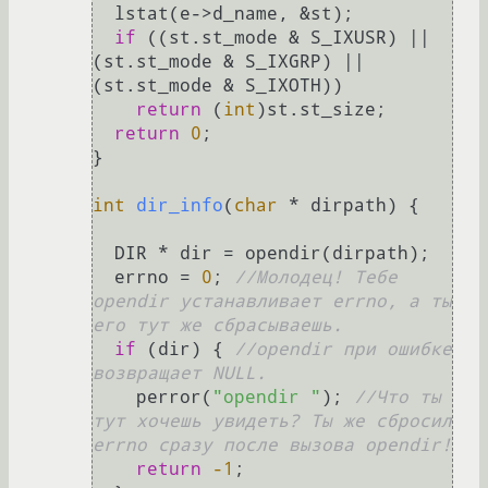
  lstat(e->d_name, &st);

if
 ((st.st_mode & S_IXUSR) || 
(st.st_mode & S_IXGRP) || 
(st.st_mode & S_IXOTH))

return
 (
int
)st.st_size;

return
0
;

}

int
dir_info
(
char
 * dirpath)
 {

  DIR * dir = opendir(dirpath);

  errno = 
0
; 
//Молодец! Тебе 
opendir устанавливает errno, а ты 
его тут же сбрасываешь.
if
 (dir) { 
//opendir при ошибке 
возвращает NULL.
    perror(
"opendir "
); 
//Что ты 
тут хочешь увидеть? Ты же сбросил 
errno сразу после вызова opendir!
return
-1
;
