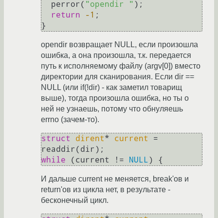
  perror(
"opendir "
);

return
-1
;

opendir возвращает NULL, если произошла
ошибка, а она произошла, т.к. передается
путь к исполняемому файлу (argv[0]) вместо
директории для сканирования. Если dir ==
NULL (или if(!dir) - как заметил товарищ
выше), тогда произошла ошибка, но ты о
ней не узнаешь, потому что обнуляешь
errno (зачем-то).
struct
dirent
* 
current
 =
while
 (current != 
NULL
И дальше current не меняется, break'ов и
return'ов из цикла нет, в результате -
бесконечный цикл.