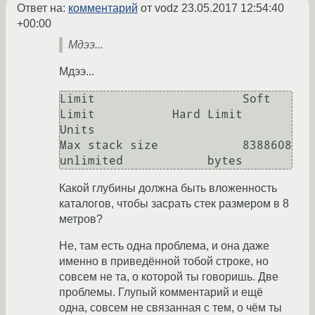
Ответ на:
комментарий
от vodz
23.05.2017 12:54:40
+00:00
Мдээ...
Мдээ...
Limit                     Soft 
Limit           Hard Limit           
Units     

Max stack size            8388608              
unlimited            bytes
Какой глубины должна быть вложенность
каталогов, чтобы засрать стек размером в 8
метров?
Не, там есть одна проблема, и она даже
именно в приведённой тобой строке, но
совсем не та, о которой ты говоришь. Две
проблемы. Глупый комментарий и ещё
одна, совсем не связанная с тем, о чём ты