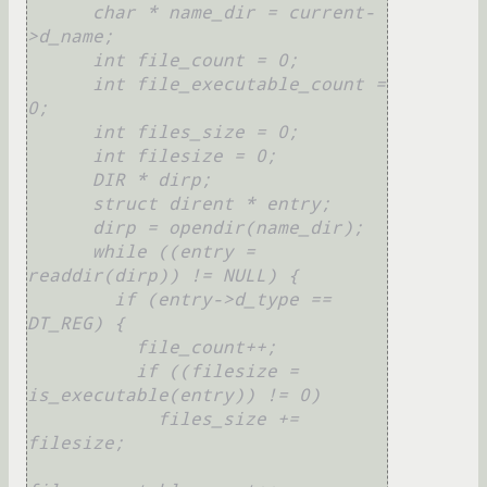
      char * name_dir = current-
>d_name;

      int file_count = 0;

      int file_executable_count = 
0;

      int files_size = 0;

      int filesize = 0;

      DIR * dirp;

      struct dirent * entry;

      dirp = opendir(name_dir);

      while ((entry = 
readdir(dirp)) != NULL) {

        if (entry->d_type == 
DT_REG) {

          file_count++;

          if ((filesize = 
is_executable(entry)) != 0)

            files_size += 
filesize;
