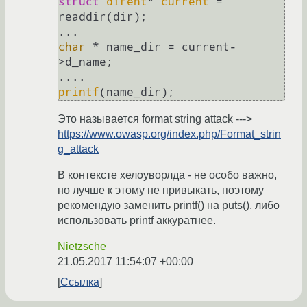
struct
dirent
* 
current
 =
readdir(dir);

char
 * name_dir = current-
>d_name;

printf
Это называется format string attack --->
https://www.owasp.org/index.php/Format_strin
g_attack
В контексте хелоуворлда - не особо важно,
но лучше к этому не привыкать, поэтому
рекомендую заменить printf() на puts(), либо
использовать printf аккуратнее.
Nietzsche
21.05.2017 11:54:07 +00:00
Ссылка