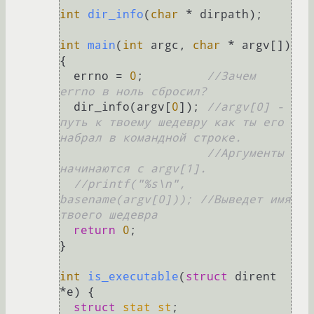
int
dir_info
(
char
 * dirpath)
;

int
main
(
int
 argc, 
char
 * argv[])
{

  errno = 
0
;         
//Зачем 
errno в ноль сбросил?
  dir_info(argv[
0
]); 
//argv[0] - 
путь к твоему шедевру как ты его 
набрал в командной строке.
//Аргументы 
начинаются с argv[1].
//printf("%s\n", 
basename(argv[0])); //Выведет имя 
твоего шедевра
return
0
;

}

int
is_executable
(
struct
 dirent 
*e)
 {

struct
stat
st
;