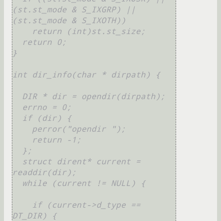
(st.st_mode & S_IXGRP) || 
(st.st_mode & S_IXOTH))

    return (int)st.st_size;

  return 0;

}

int dir_info(char * dirpath) {

  DIR * dir = opendir(dirpath);

  errno = 0;

  if (dir) {

    perror("opendir ");

    return -1;

  };

  struct dirent* current = 
readdir(dir);

  while (current != NULL) {

    if (current->d_type == 
DT_DIR) {
