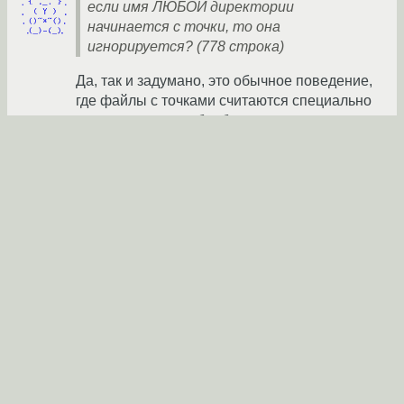
если имя ЛЮБОЙ директории
начинается с точки, то она
игнорируется? (778 строка)
Да, так и задумано, это обычное поведение,
где файлы с точками считаются специально
спрятанными от обработки.
vodz
★★★★★
24.05.2017 05:11:24 +00:00
Ссылка
Ответ на:
комментарий
от vodz
24.05.2017 04:24:27
+00:00
Умерьте пыл. Мне есть что показать
Тебе действительно есть что показать.
Смотрим со строки 771.
...
