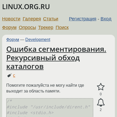
LINUX.ORG.RU
Новости
Галерея
Статьи
Регистрация
-
Вход
Форум
Опросы
Трекер
Поиск
Форум
—
Development
Ошибка сегментирования.
Рекурсивный обход
каталогов
c
Помогите пожалуйста не могу найти где
выходит за область памяти.
0
/*

#include "/usr/include/dirent.h"

2
#include <stdio.h>
