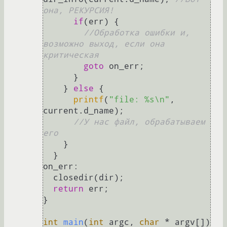
она, РЕКУРСИЯ!
if
(err) {

//Обработка ошибки и, 
возможно выход, если она 
критическая
goto
 on_err;

      }

    } 
else
 {

printf
(
"file: %s\n"
, 
current.d_name);

//У нас файл, обрабатываем 
его
    }

  }

on_err:

  closedir(dir);

return
 err;

}

int
main
(
int
 argc, 
char
 * argv[])