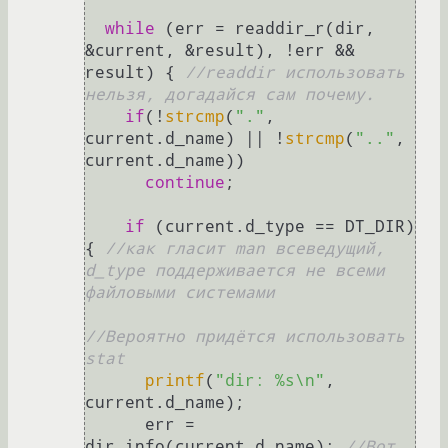
while
 (err = readdir_r(dir, 
&current, &result), !err && 
result) { 
//readdir использовать 
нельзя, догадайся сам почему.
if
(!
strcmp
(
"."
, 
current.d_name) || !
strcmp
(
".."
, 
current.d_name))

continue
;

if
 (current.d_type == DT_DIR) 
{ 
//как гласит man всеведущий, 
d_type поддерживается не всеми 
файловыми системами
//Вероятно придётся использовать 
stat
printf
(
"dir: %s\n"
, 
current.d_name);

      err = 
dir_info(current.d_name); 
//Вот 