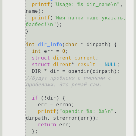
printf
(
"Usage: %s dir_name\n"
, 
name);

printf
(
"Имя папки надо указать, 
балбес!\n"
);

}

int
dir_info
(
char
 * dirpath)
 {

int
 err = 
0
;

struct
dirent
current
;
struct
dirent
* 
result
 =
NULL
;

  DIR * dir = opendir(dirpath); 
//Будут проблемы с именами с 
пробелами. Это решай сам.
if
 (!dir) {

    err = errno;

printf
(
"opendir %s: %s\n"
, 
dirpath, strerror(err));

return
 err;

  };
