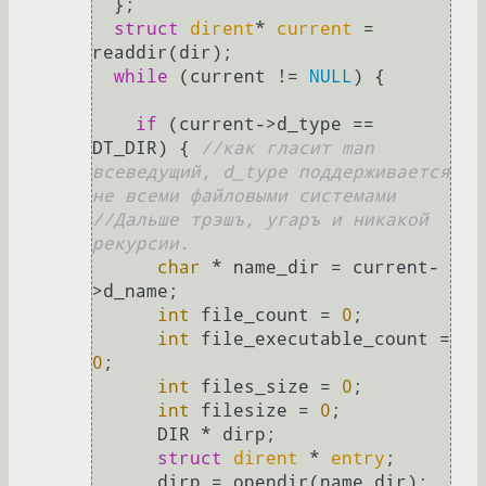
  };

struct
dirent
* 
current
 =
readdir(dir);

while
 (current != 
NULL
) {

if
 (current->d_type == 
DT_DIR) { 
//как гласит man 
всеведущий, d_type поддерживается 
не всеми файловыми системами
//Дальше трэшъ, угаръ и никакой 
рекурсии.
char
 * name_dir = current-
>d_name;

int
 file_count = 
0
;

int
 file_executable_count = 
0
;

int
 files_size = 
0
;

int
 filesize = 
0
;

      DIR * dirp;

struct
dirent
 * 
entry
;
      dirp = opendir(name_dir); 