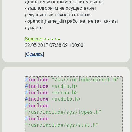
Дополнения к комментариям выше:
- ваш алгоритм не осуществляет
рекурсивный обход каталогов
- opendir(name_dir) работает не так, как вы
думаете
Sorcerer
★★★★★
22.05.2017 07:38:09 +00:00
Ссылка
#
include
"/usr/include/dirent.h"
#
include
<stdio.h>
#
include
<errno.h>
#
include
<stdlib.h>
#
include
"/usr/include/sys/types.h"
#
include
"/usr/include/sys/stat.h"