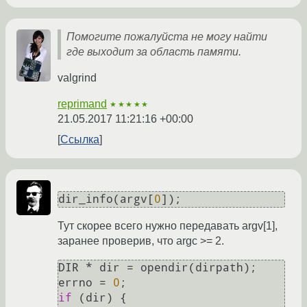
Помогите пожалуйста не могу найти
где выходит за область памяти.
valgrind
reprimand
★★★★★
21.05.2017 11:21:16 +00:00
Ссылка
dir_info(argv[
0
]);
Тут скорее всего нужно передавать argv[1],
заранее проверив, что argc >= 2.
DIR * dir = opendir(dirpath);

errno = 
0
if
 (dir) {
