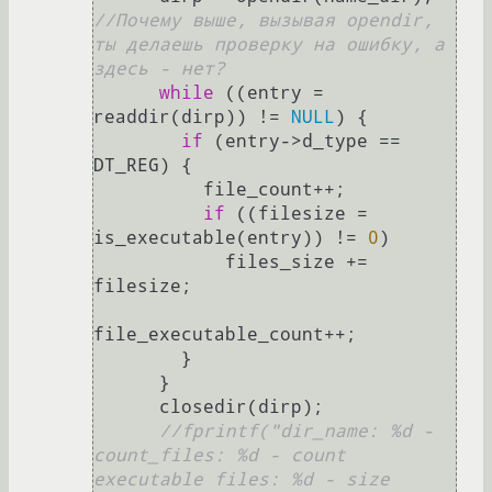
//Почему выше, вызывая opendir, 
ты делаешь проверку на ошибку, а 
здесь - нет?
while
 ((entry = 
readdir(dirp)) != 
NULL
) {

if
 (entry->d_type == 
DT_REG) {

          file_count++;

if
 ((filesize = 
is_executable(entry)) != 
0
)

            files_size += 
filesize;

file_executable_count++;

        }

      }

      closedir(dirp);

//fprintf("dir_name: %d - 
count_files: %d - count 
executable files: %d - size 