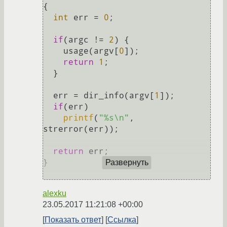
{

int
 err = 
0
;

if
(argc != 
2
) {

    usage(argv[
0
]);

return
1
;

  }

  err = dir_info(argv[
1
]);

if
(err)

printf
(
"%s\n"
, 
strerror(err));

return
 err;

}

Развернуть
alexku
23.05.2017 11:21:08 +00:00
Показать ответ
Ссылка