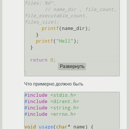
files: %d",
// name_dir , file_count, 
file_executable_count, 
files_size);
printf
(name_dir);

    }

printf
(
"Hell"
);

  }

return
0
;

Развернуть
Что примерно должно быть
#
include
<stdio.h>
#
include
<dirent.h>
#
include
<string.h>
#
include
<errno.h>
void
usage
(
char
* name)
 {
