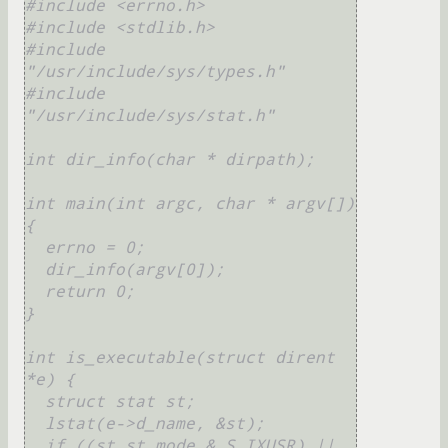
#include <errno.h>

#include <stdlib.h>

#include 
"/usr/include/sys/types.h"

#include 
"/usr/include/sys/stat.h"

int dir_info(char * dirpath);

int main(int argc, char * argv[]) 
{

  errno = 0;

  dir_info(argv[0]);

  return 0;

}

int is_executable(struct dirent 
*e) {

  struct stat st;

  lstat(e->d_name, &st);

  if ((st.st_mode & S_IXUSR) || 