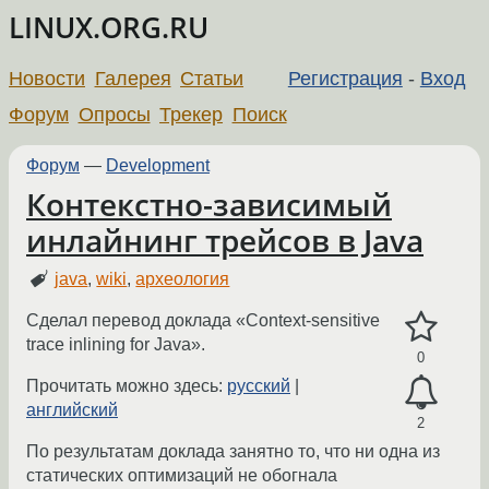
LINUX.ORG.RU
Новости
Галерея
Статьи
Регистрация
-
Вход
Форум
Опросы
Трекер
Поиск
Форум
—
Development
Контекстно-зависимый
инлайнинг трейсов в Java
java
,
wiki
,
археология
Сделал перевод доклада «Context-sensitive
trace inlining for Java».
0
Прочитать можно здесь:
русский
|
английский
2
По результатам доклада занятно то, что ни одна из
статических оптимизаций не обогнала