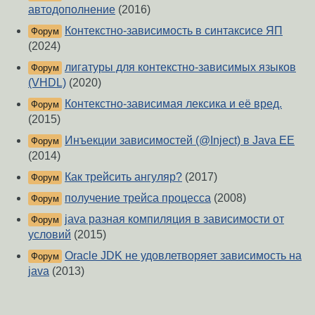
автодополнение
(2016)
Контекстно-зависимость в синтаксисе ЯП
Форум
(2024)
лигатуры для контекстно-зависимых языков
Форум
(VHDL)
(2020)
Контекстно-зависимая лексика и её вред.
Форум
(2015)
Инъекции зависимостей (@Inject) в Java EE
Форум
(2014)
Как трейсить ангуляр?
(2017)
Форум
получение трейса процесса
(2008)
Форум
java разная компиляция в зависимости от
Форум
условий
(2015)
Oracle JDK не удовлетворяет зависимость на
Форум
java
(2013)