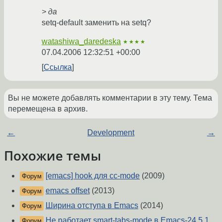
> да
setq-default заменить на setq?
watashiwa_daredeska
★★★★
07.04.2006 12:32:51 +00:00
Ссылка
Вы не можете добавлять комментарии в эту тему. Тема
перемещена в архив.
←
Development
→
Похожие темы
[emacs] hook для cc-mode
(2009)
Форум
emacs offset
(2013)
Форум
Ширина отступа в Emacs
(2014)
Форум
Не работает smart-tabs-mode в Emacs-24.5.1
Форум