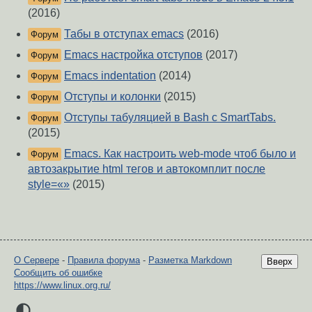
(2016)
Табы в отступах emacs
(2016)
Форум
Emacs настройка отступов
(2017)
Форум
Emacs indentation
(2014)
Форум
Отступы и колонки
(2015)
Форум
Отступы табуляцией в Bash с SmartTabs.
Форум
(2015)
Emacs. Как настроить web-mode чтоб было и
Форум
автозакрытие html тегов и автокомплит после
style=«»
(2015)
О Сервере
-
Правила форума
-
Разметка Markdown
Вверх
Сообщить об ошибке
https://www.linux.org.ru/