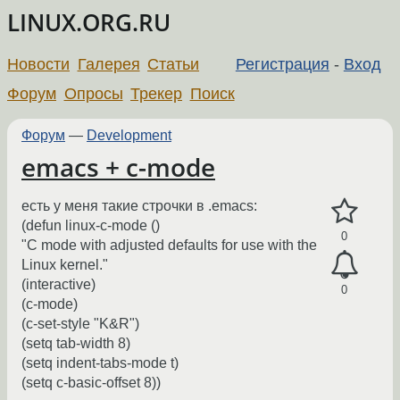
LINUX.ORG.RU
Новости
Галерея
Статьи
Регистрация
-
Вход
Форум
Опросы
Трекер
Поиск
Форум
—
Development
emacs + c-mode
есть у меня такие строчки в .emacs:
(defun linux-c-mode ()
0
"C mode with adjusted defaults for use with the
Linux kernel."
(interactive)
0
(c-mode)
(c-set-style "K&R")
(setq tab-width 8)
(setq indent-tabs-mode t)
(setq c-basic-offset 8))