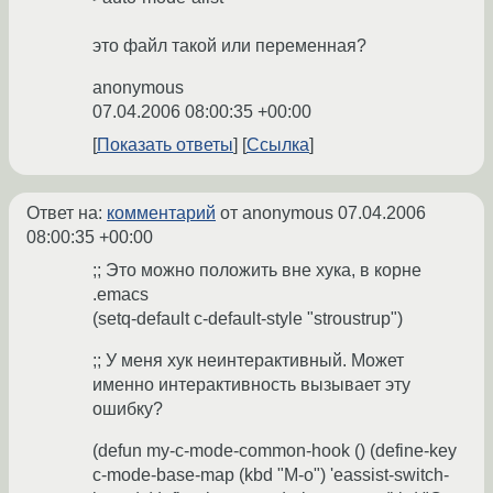
это файл такой или переменная?
anonymous
07.04.2006 08:00:35 +00:00
Показать ответы
Ссылка
Ответ на:
комментарий
от anonymous
07.04.2006
08:00:35 +00:00
;; Это можно положить вне хука, в корне
.emacs
(setq-default c-default-style "stroustrup")
;; У меня хук неинтерактивный. Может
именно интерактивность вызывает эту
ошибку?
(defun my-c-mode-common-hook () (define-key
c-mode-base-map (kbd "M-o") 'eassist-switch-