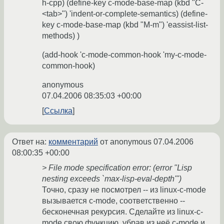
h-cpp) (define-key c-mode-base-map (kbd "C-
<tab>") 'indent-or-complete-semantics) (define-
key c-mode-base-map (kbd "M-m") 'eassist-list-
methods) )
(add-hook 'c-mode-common-hook 'my-c-mode-
common-hook)
anonymous
07.04.2006 08:35:03 +00:00
Ссылка
Ответ на:
комментарий
от anonymous
07.04.2006
08:00:35 +00:00
> File mode specification error: (error "Lisp
nesting exceeds `max-lisp-eval-depth'")
Точно, сразу не посмотрел -- из linux-c-mode
вызывается c-mode, соответственно --
бесконечная рекурсия. Сделайте из linux-c-
mode свою функцию, убрав из неё c-mode и,