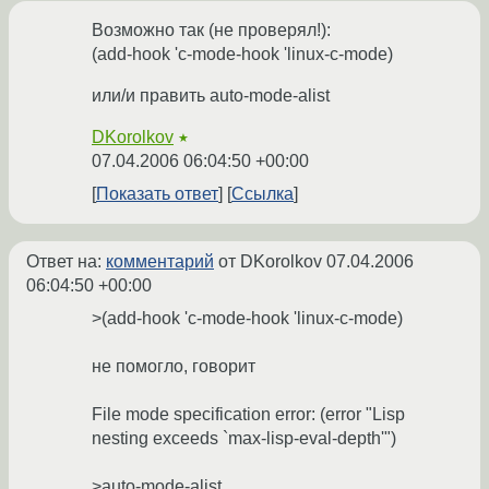
Возможно так (не проверял!):
(add-hook 'c-mode-hook 'linux-c-mode)
или/и править auto-mode-alist
DKorolkov
★
07.04.2006 06:04:50 +00:00
Показать ответ
Ссылка
Ответ на:
комментарий
от DKorolkov
07.04.2006
06:04:50 +00:00
>(add-hook 'c-mode-hook 'linux-c-mode)
не помогло, говорит
File mode specification error: (error "Lisp
nesting exceeds `max-lisp-eval-depth'")
>auto-mode-alist