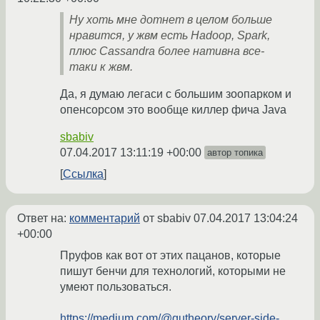
Ну хоть мне дотнет в целом больше
нравится, у жвм есть Hadoop, Spark,
плюс Cassandra более нативна все-
таки к жвм.
Да, я думаю легаси с большим зоопарком и
опенсорсом это вообще киллер фича Java
sbabiv
07.04.2017 13:11:19 +00:00
автор топика
Ссылка
Ответ на:
комментарий
от sbabiv
07.04.2017 13:04:24
+00:00
Пруфов как вот от этих пацанов, которыe
пишут бенчи для технологий, которыми не
умеют пользоваться.
https://medium.com/@qutheory/server-side-