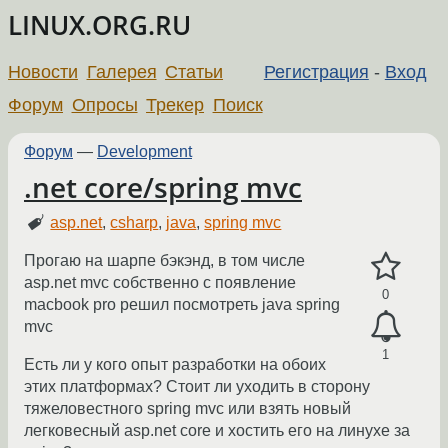
LINUX.ORG.RU
Новости
Галерея
Статьи
Регистрация
-
Вход
Форум
Опросы
Трекер
Поиск
Форум
—
Development
.net core/spring mvc
asp.net
,
csharp
,
java
,
spring mvc
Прогаю на шарпе бэкэнд, в том числе
asp.net mvc собственно с появление
0
macbook pro решил посмотреть java spring
mvc
1
Есть ли у кого опыт разработки на обоих
этих платформах? Стоит ли уходить в сторону
тяжеловестного spring mvc или взять новый
легковесный asp.net core и хостить его на линухе за