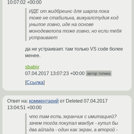
10:07:02 +00:00
ИДЕ от жидбреинс для шарпа пока
тоже не стабильна, вижуалстудия код
унылое говно, иде на основе
монодевелопа тоже говно, но если тебя
устраивает
да не устраивает. там только VS code более
менее.
sbabiv
07.04.2017 13:07:23 +00:00
автор топика
Ссылка
Ответ на:
комментарий
от Deleted
07.04.2017
13:04:51 +00:00
что там есть экранчик с имитацией?
зачем тогда покупал макбук - купил бы
два айпада - один как экран, а второй -