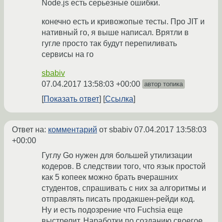
Node.js есть серьезные ошибки.
конечно есть и кривожопые тесты. Про JIT и
нативный го, я выше написал. Врятли в
гугле просто так будут перепиливать
сервисы на го
sbabiv
07.04.2017 13:58:03 +00:00
автор топика
Показать ответ
Ссылка
Ответ на:
комментарий
от sbabiv
07.04.2017 13:58:03
+00:00
Гуглу Go нужен для большей утилизации
кодеров. В следствии того, что язык простой
как 5 копеек можно брать вчерашних
студентов, спрашивать с них за алгоритмы и
отправлять писать продакшен-рейди код.
Ну и есть подозрение что Fuchsia еще
выстрелит. Наработки по созданию своегое