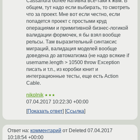
Cassandra более нативна все-таки к жвм. В
общем, тут надо если выбирать, то смотреть
что за проект. Мне вот если честно, если
попадется проект с простыми круд
операциями и примитивной бизнес-логикой
валидации формочек, я бы взял вообще
рельсы. Там выразительный синтаксис
миграций, валидация моделей вообще
доведена до автоматизма (не надо всякие if
username.length > 10500 throw Exception
писать и т.п., из коробки юнит и
интеграционные тесты, еще есть Action
Cable.
nikolnik
★★★
07.04.2017 10:22:30 +00:00
Показать ответ
Ссылка
Ответ на:
комментарий
от Deleted
07.04.2017
10:18:54 +00:00