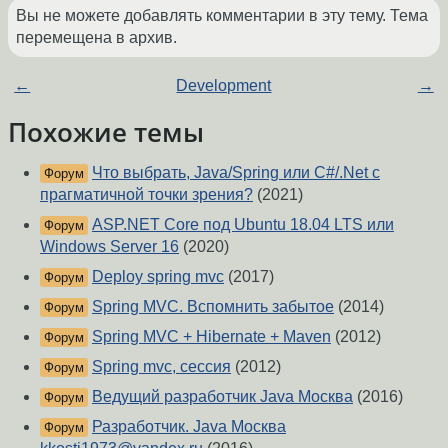
Вы не можете добавлять комментарии в эту тему. Тема
перемещена в архив.
←
Development
→
Похожие темы
Что выбрать, Java/Spring или C#/.Net с
Форум
прагматичной точки зрения?
(2021)
ASP.NET Core под Ubuntu 18.04 LTS или
Форум
Windows Server 16
(2020)
Deploy spring mvc
(2017)
Форум
Spring MVC. Вспомнить забытое
(2014)
Форум
Spring MVC + Hibernate + Maven
(2012)
Форум
Spring mvc, сессия
(2012)
Форум
Ведущий разработчик Java Москва
(2016)
Форум
Разработчик. Java Москва
Форум