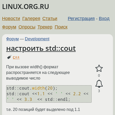
LINUX.ORG.RU
Новости
Галерея
Статьи
Регистрация
-
Вход
Форум
Опросы
Трекер
Поиск
Форум
—
Development
настроить std::cout
c++
При вызове width() формат
распространяется на следующее
0
выводимое число
std::cout.
width
(
20
);

3
std::cout <<
1.1
 << 
' '
 << 
2.2
 << 
' '
 << 
3.3
т.е. 20 позиций будет выделено под 1.1