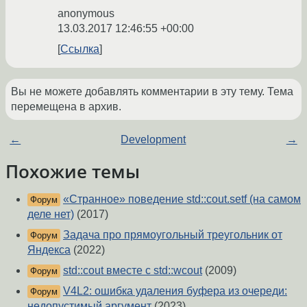
anonymous
13.03.2017 12:46:55 +00:00
Ссылка
Вы не можете добавлять комментарии в эту тему. Тема
перемещена в архив.
←
Development
→
Похожие темы
«Странное» поведение std::cout.setf (на самом
Форум
деле нет)
(2017)
Задача про прямоугольный треугольник от
Форум
Яндекса
(2022)
std::cout вместе с std::wcout
(2009)
Форум
V4L2: ошибка удаления буфера из очереди:
Форум
недопустимый аргумент
(2023)