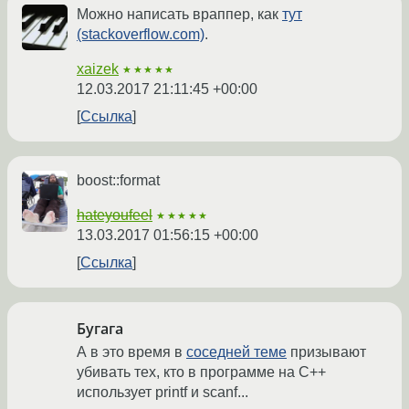
Можно написать враппер, как
тут
(stackoverflow.com)
.
xaizek
★★★★★
12.03.2017 21:11:45 +00:00
Ссылка
boost::format
hateyoufeel
★★★★★
13.03.2017 01:56:15 +00:00
Ссылка
Бугага
А в это время в
соседней теме
призывают
убивать тех, кто в программе на C++
использует printf и scanf...