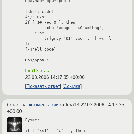
получаем примерно :

[shell code]

#!/bin/sh

if [ $# -eq 0 ]; then

        echo "usage : $0 smthng";

    else

        ls|grep "$1"|sed ... | wc -l

fi

[/shell code]

Наздоровье.
fura13
★★★
22.03.2006 14:17:35 +00:00
Показать ответ
Ссылка
Ответ на:
комментарий
от fura13
22.03.2006 14:17:35
+00:00
Лучше:

if [ "x$1" = "x" ] ; then
