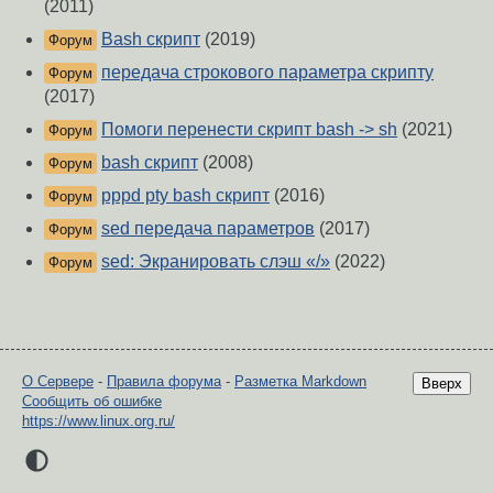
(2011)
Bash скрипт
(2019)
Форум
передача строкового параметра скрипту
Форум
(2017)
Помоги перенести скрипт bash -> sh
(2021)
Форум
bash скрипт
(2008)
Форум
pppd pty bash скрипт
(2016)
Форум
sed передача параметров
(2017)
Форум
sed: Экранировать слэш «/»
(2022)
Форум
О Сервере
-
Правила форума
-
Разметка Markdown
Вверх
Сообщить об ошибке
https://www.linux.org.ru/