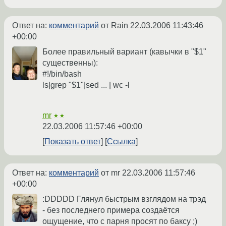
Ответ на:
комментарий
от Rain
22.03.2006 11:43:46
+00:00
Более правильный вариант (кавычки в "$1"
существенны):
#!/bin/bash
ls|grep "$1"|sed ... | wc -l
mr
★★
22.03.2006 11:57:46 +00:00
Показать ответ
Ссылка
Ответ на:
комментарий
от mr
22.03.2006 11:57:46
+00:00
:DDDDD Глянул быстрым взглядом на трэд
- без последнего примера создаётся
ощущение, что с парня просят по баксу ;)