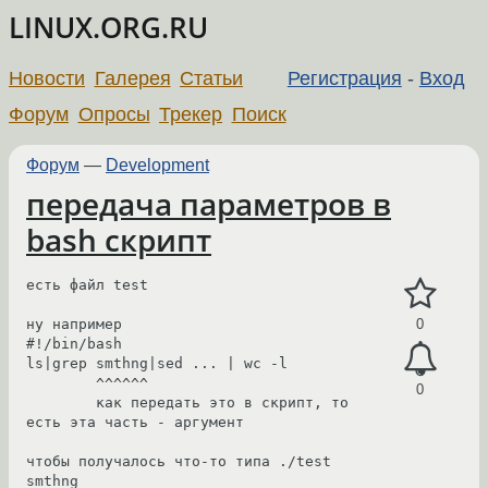
LINUX.ORG.RU
Новости
Галерея
Статьи
Регистрация
-
Вход
Форум
Опросы
Трекер
Поиск
Форум
—
Development
передача параметров в
bash скрипт
есть файл test

ну например

0
#!/bin/bash

ls|grep smthng|sed ... | wc -l

        ^^^^^^

0
        как передать это в скрипт, то 
есть эта часть - аргумент 

чтобы получалось что-то типа ./test 
smthng
