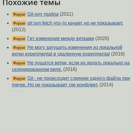
Похожие темы
Git-svn трабла
(2011)
Форум
git svn fetch что-то качает, но не показывает.
Форум
(2012)
Гит изменения между ветками
(2020)
Форум
Не могу запушить изменения из локальной
Форум
ветки experimental в удаленную experimental
(2018)
Не пушатся ветки, если их делать локально на
Форум
склонированном репе.
(2016)
Git - не происходит слияние одного файла при
Форум
merge. Но не показывает, где конфликт.
(2014)
Git почему-то не видит на сервере ветки с
Форум
текущим именем
(2014)
[git] Помогите, я убил репозиторий
(2011)
Форум
GitHub похоже начал процесс
Форум
переименовывания master на main
(2020)