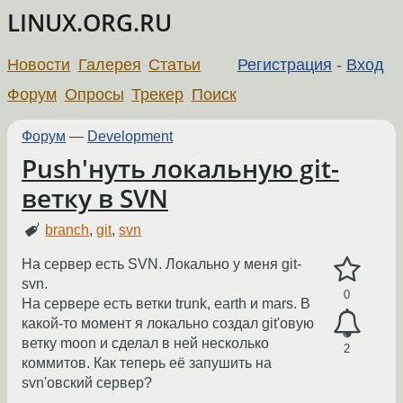
LINUX.ORG.RU
Новости
Галерея
Статьи
Регистрация
-
Вход
Форум
Опросы
Трекер
Поиск
Форум
—
Development
Push'нуть локальную git-
ветку в SVN
branch
,
git
,
svn
На сервер есть SVN. Локально у меня git-
svn.
0
На сервере есть ветки trunk, earth и mars. В
какой-то момент я локально создал git'овую
ветку moon и сделал в ней несколько
2
коммитов. Как теперь её запушить на
svn'овский сервер?