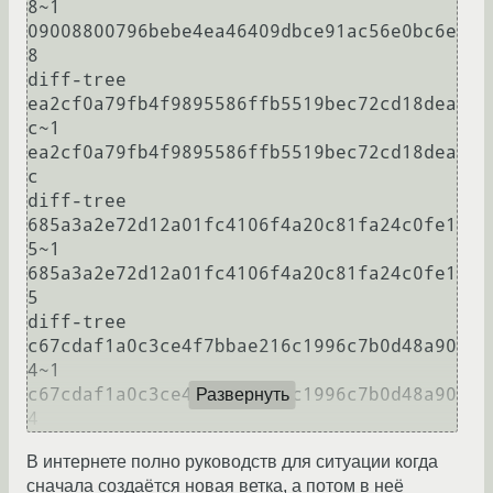
8~1 
09008800796bebe4ea46409dbce91ac56e0bc6e
8

diff-tree 
ea2cf0a79fb4f9895586ffb5519bec72cd18dea
c~1 
ea2cf0a79fb4f9895586ffb5519bec72cd18dea
c

diff-tree 
685a3a2e72d12a01fc4106f4a20c81fa24c0fe1
5~1 
685a3a2e72d12a01fc4106f4a20c81fa24c0fe1
5

diff-tree 
c67cdaf1a0c3ce4f7bbae216c1996c7b0d48a90
4~1 
c67cdaf1a0c3ce4f7bbae216c1996c7b0d48a90
Развернуть
4
В интернете полно руководств для ситуации когда
сначала создаётся новая ветка, а потом в неё