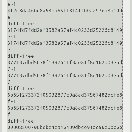
e~1 
4f2c3da46bc8a53ea65f1814ffb0a297eb8b10d
e

diff-tree 
3174fd7fdd2af3582a57af4c0233d25226c8149
e~1 
3174fd7fdd2af3582a57af4c0233d25226c8149
e

diff-tree 
377137dbd5678f1397611f3ae81f8e162b03ebd
7~1 
377137dbd5678f1397611f3ae81f8e162b03ebd
7

diff-tree 
6b65f273373f05032877c9a8ad37567482dcfe8
f~1 
6b65f273373f05032877c9a8ad37567482dcfe8
f

diff-tree 
09008800796bebe4ea46409dbce91ac56e0bc6e