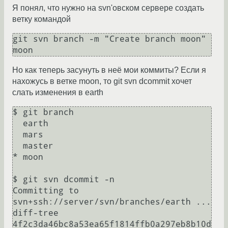
Я понял, что нужно на svn'овском сервере создать
ветку командой
git svn branch -m "Create branch moon" 
moon
Но как теперь засунуть в неё мои коммиты? Если я
нахожусь в ветке moon, то git svn dcommit хочет
слать изменения в earth
$ git branch

  earth

  mars

  master

* moon

$ git svn dcommit -n

Committing to 
svn+ssh://server/svn/branches/earth ...

diff-tree 
4f2c3da46bc8a53ea65f1814ffb0a297eb8b10d