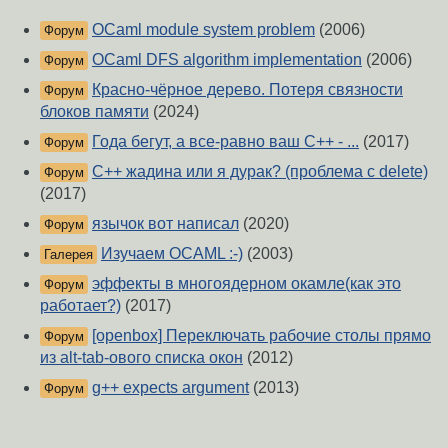
OCaml module system problem
(2006)
Форум
OCaml DFS algorithm implementation
(2006)
Форум
Красно-чёрное дерево. Потеря связности
Форум
блоков памяти
(2024)
Года бегут, а все-равно ваш C++ - ...
(2017)
Форум
C++ жадина или я дурак? (проблема с delete)
Форум
(2017)
язычок вот написал
(2020)
Форум
Изучаем OCAML :-)
(2003)
Галерея
эффекты в многоядерном окамле(как это
Форум
работает?)
(2017)
[openbox] Переключать рабочие столы прямо
Форум
из alt-tab-ового списка окон
(2012)
g++ expects argument
(2013)
Форум