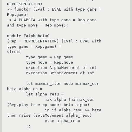
REPRESENTATION)

-> functor (Eval : EVAL with type game = 
Rep.game)

-> ALPHABETA with type game = Rep.game

and type move = Rep.move;;

module FAlphabetaO

(Rep : REPRESENTATION) (Eval : EVAL with 
type game = Rep.game) =

struct

	type game = Rep.game

	type move = Rep.move

	exception AlphaMovement of int

	exception BetaMovement of int

	let maxmin_iter node minmax_cur 
beta alpha cp =

	let alpha_resu =

		max alpha (minmax_cur 
(Rep.play true cp node) beta alpha)

		in if alpha_resu >= beta 
then raise (BetaMovement alpha_resu)

		else alpha_resu

	;;
