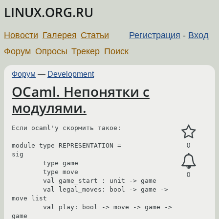
LINUX.ORG.RU
Новости
Галерея
Статьи
Регистрация
-
Вход
Форум
Опросы
Трекер
Поиск
Форум
—
Development
OCaml. Непонятки с
модулями.
Если ocaml'у скормить такое:

module type REPRESENTATION =

0
sig

	type game

	type move

0
	val game_start : unit -> game

	val legal_moves: bool -> game -> 
move list

	val play: bool -> move -> game -> 
game
