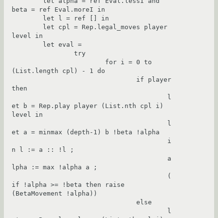
	let alpha = ref Eval.lessI and 
beta = ref Eval.moreI in

	let l = ref [] in

	let cpl = Rep.legal_moves player 
level in

	let eval =

		try

			for i = 0 to 
(List.length cpl) - 1 do

				if player 
then

					l
et b = Rep.play player (List.nth cpl i) 
level in

					l
et a = minmax (depth-1) b !beta !alpha

					i
n l := a :: !l ;

					a
lpha := max !alpha a ;

					(
if !alpha >= !beta then raise 
(BetaMovement !alpha))

				else

					l