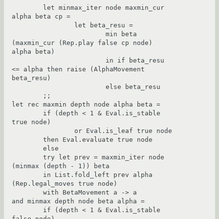
	let minmax_iter node maxmin_cur 
alpha beta cp =

		let beta_resu =

			min beta 
(maxmin_cur (Rep.play false cp node) 
alpha beta)

			in if beta_resu 
<= alpha then raise (AlphaMovement 
beta_resu)

			else beta_resu

	;;

let rec maxmin depth node alpha beta =

	if (depth < 1 & Eval.is_stable 
true node)

		or Eval.is_leaf true node

	then Eval.evaluate true node

	else

	try let prev = maxmin_iter node 
(minmax (depth - 1)) beta

	in List.fold_left prev alpha 
(Rep.legal_moves true node)

	with BetaMovement a -> a

and minmax depth node beta alpha =

	if (depth < 1 & Eval.is_stable 
false node)
