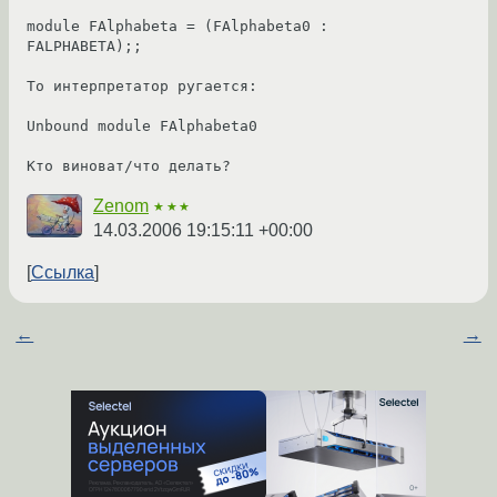
module FAlphabeta = (FAlphabeta0 : 
FALPHABETA);;

То интерпретатор ругается:

Unbound module FAlphabeta0

Кто виноват/что делать?
Zenom
★★★
14.03.2006 19:15:11 +00:00
Ссылка
←
→