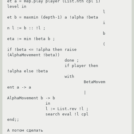
et a = Rep.play player (List.nth cpl i) 
level in

					l
et b = maxmin (depth-1) a !alpha !beta

					i
n l := b :: !l ;

					b
eta := min !beta b ;

					(
if !beta <= !alpha then raise 
(AlphaMovement !beta))

			done ;

			if player then 
!alpha else !beta

			with

				BetaMovem
ent a -> a

				| 
AlphaMovement b -> b

		in

		l := List.rev !l ;

		search eval !l cpl

end;;

А потом сделать
