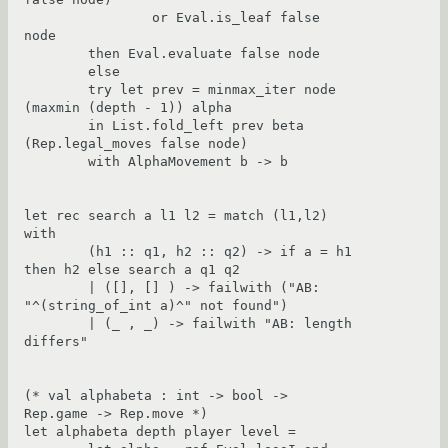
		or Eval.is_leaf false 
node

	then Eval.evaluate false node

	else

	try let prev = minmax_iter node 
(maxmin (depth - 1)) alpha

	in List.fold_left prev beta 
(Rep.legal_moves false node)

	with AlphaMovement b -> b

let rec search a l1 l2 = match (l1,l2) 
with

	(h1 :: q1, h2 :: q2) -> if a = h1 
then h2 else search a q1 q2

	| ([], [] ) -> failwith ("AB: 
"^(string_of_int a)^" not found")

	| (_ , _) -> failwith "AB: length 
differs"

(* val alphabeta : int -> bool -> 
Rep.game -> Rep.move *)

let alphabeta depth player level =
