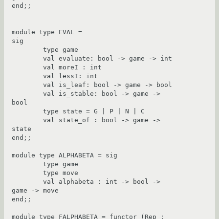
end;;

module type EVAL =

sig

	type game

	val evaluate: bool -> game -> int

	val moreI : int

	val lessI: int

	val is_leaf: bool -> game -> bool

	val is_stable: bool -> game -> 
bool

	type state = G | P | N | C

	val state_of : bool -> game -> 
state

end;;

module type ALPHABETA = sig

	type game

	type move

	val alphabeta : int -> bool -> 
game -> move

end;;

module type FALPHABETA = functor (Rep : 