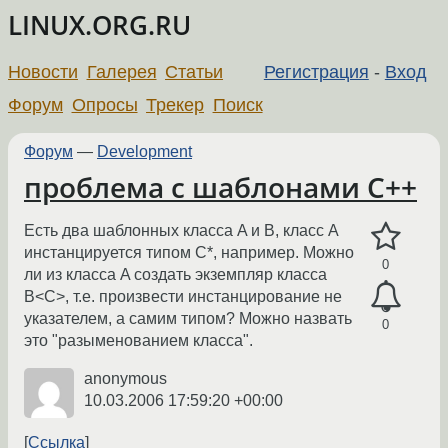
LINUX.ORG.RU
Новости
Галерея
Статьи
Регистрация
-
Вход
Форум
Опросы
Трекер
Поиск
Форум
—
Development
проблема с шаблонами C++
Есть два шаблонных класса A и B, класс A
инстанцируется типом C*, например. Можно
0
ли из класса A создать экземпляр класса
B<C>, т.е. произвести инстанцирование не
указателем, а самим типом? Можно назвать
0
это "разыменованием класса".
anonymous
10.03.2006 17:59:20 +00:00
Ссылка