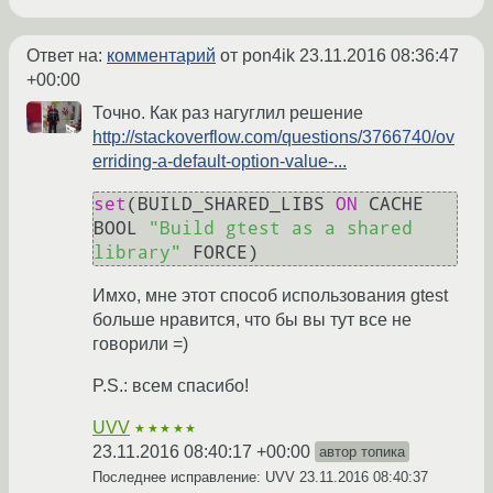
Ответ на:
комментарий
от pon4ik
23.11.2016 08:36:47
+00:00
Точно. Как раз нагуглил решение
http://stackoverflow.com/questions/3766740/ov
erriding-a-default-option-value-...
set
(BUILD_SHARED_LIBS 
ON
 CACHE 
BOOL 
"Build gtest as a shared 
library"
Имхо, мне этот способ использования gtest
больше нравится, что бы вы тут все не
говорили =)
P.S.: всем спасибо!
UVV
★★★★★
23.11.2016 08:40:17 +00:00
автор топика
Последнее исправление: UVV
23.11.2016 08:40:37