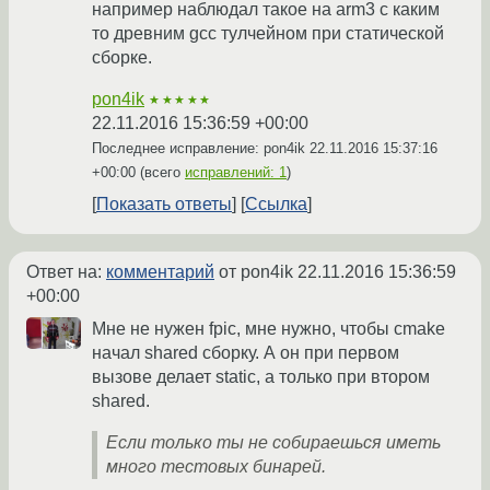
например наблюдал такое на arm3 с каким
то древним gcc тулчейном при статической
сборке.
pon4ik
★★★★★
22.11.2016 15:36:59 +00:00
Последнее исправление: pon4ik
22.11.2016 15:37:16
+00:00
(всего
исправлений: 1
)
Показать ответы
Ссылка
Ответ на:
комментарий
от pon4ik
22.11.2016 15:36:59
+00:00
Мне не нужен fpic, мне нужно, чтобы cmake
начал shared сборку. А он при первом
вызове делает static, а только при втором
shared.
Если только ты не собираешься иметь
много тестовых бинарей.