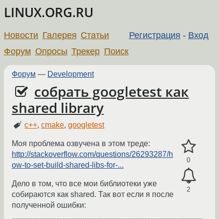
LINUX.ORG.RU
Новости
Галерея
Статьи
Регистрация
-
Вход
Форум
Опросы
Трекер
Поиск
Форум
—
Development
собрать googletest как
shared library
c++
,
cmake
,
googletest
Моя проблема озвучена в этом треде:
http://stackoverflow.com/questions/26293287/h
0
ow-to-set-build-shared-libs-for-...
Дело в том, что все мои библиотеки уже
2
собираются как shared. Так вот если я после
полученной ошибки: