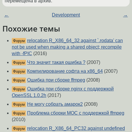
перемещена в архив.
←
Development
→
Похожие темы
relocation R_X86_64_32 against `.rodata' can
Форум
not be used when making a shared object; recompile
with -fPIC
(2016)
Что значит такая ошибка ?
(2007)
Форум
Компилирование софта на x86_64
(2007)
Форум
Ошибка при сборке ffmpeg
(2008)
Форум
Ошибка при сборке nginx с поддержкой
Форум
OpenSSL 1.0.2h
(2017)
Не могу собрать амарок2
(2008)
Форум
Проблема сборки MOC с поддержкой ffmpeg
Форум
(2010)
relocation R_X86_64_PC32 against undefined
Форум