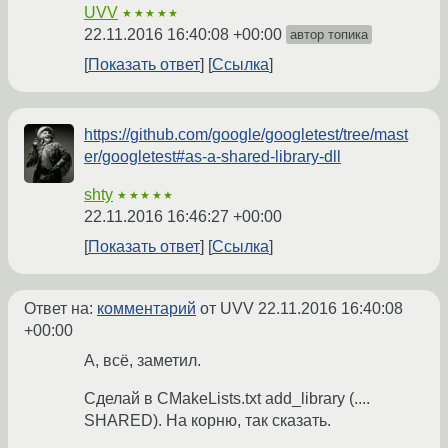
UVV
★★★★★
22.11.2016 16:40:08 +00:00
автор топика
Показать ответ
Ссылка
https://github.com/google/googletest/tree/mast
er/googletest#as-a-shared-library-dll
shty
★★★★★
22.11.2016 16:46:27 +00:00
Показать ответ
Ссылка
Ответ на:
комментарий
от UVV
22.11.2016 16:40:08
+00:00
А, всё, заметил.
Сделай в CMakeLists.txt add_library (....
SHARED). На корню, так сказать.