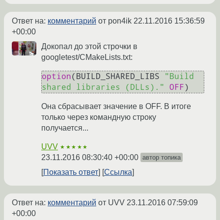
Ответ на:
комментарий
от pon4ik
22.11.2016 15:36:59
+00:00
Докопал до этой строчки в
googletest/CMakeLists.txt:
option
(BUILD_SHARED_LIBS 
"Build 
shared libraries (DLLs)."
OFF
Она сбрасывает значение в OFF. В итоге
только через командную строку
получается...
UVV
★★★★★
23.11.2016 08:30:40 +00:00
автор топика
Показать ответ
Ссылка
Ответ на:
комментарий
от UVV
23.11.2016 07:59:09
+00:00