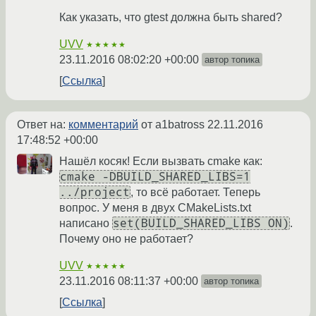
Как указать, что gtest должна быть shared?
UVV
★★★★★
23.11.2016 08:02:20 +00:00
автор топика
Ссылка
Ответ на:
комментарий
от a1batross
22.11.2016
17:48:52 +00:00
Нашёл косяк! Если вызвать cmake как:
cmake -DBUILD_SHARED_LIBS=1
../project
, то всё работает. Теперь
вопрос. У меня в двух CMakeLists.txt
set(BUILD_SHARED_LIBS ON)
написано
.
Почему оно не работает?
UVV
★★★★★
23.11.2016 08:11:37 +00:00
автор топика
Ссылка