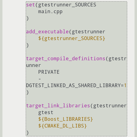
set
(gtestrunner_SOURCES

    main.cpp

)

add_executable
(gtestrunner

${gtestrunner_SOURCES}
)

target_compile_definitions
(gtestr
unner

    PRIVATE

    -
DGTEST_LINKED_AS_SHARED_LIBRARY=
1
)

target_link_libraries
(gtestrunner

    gtest

${Boost_LIBRARIES}
${CMAKE_DL_LIBS}