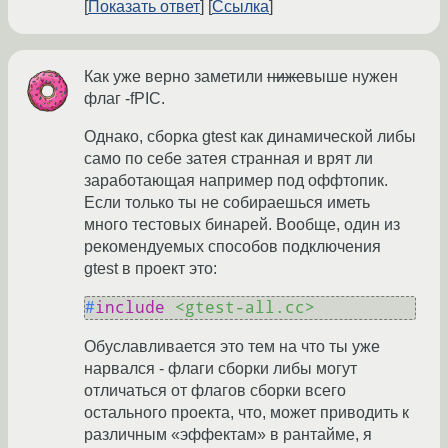
Показать ответ
Ссылка
Как уже верно заметили
ниже
выше нужен
флаг -fPIC.
Однако, сборка gtest как динамической либы
само по себе затея странная и врят ли
заработающая например под оффтопик.
Если только ты не собираешься иметь
много тестовых бинарей. Вообще, один из
рекомендуемых способов подключения
gtest в проект это:
#
include
<gtest-all.cc>
Обуславливается это тем на что ты уже
нарвался - флаги сборки либы могут
отличаться от флагов сборки всего
остального проекта, что, может приводить к
различным «эффектам» в рантайме, я