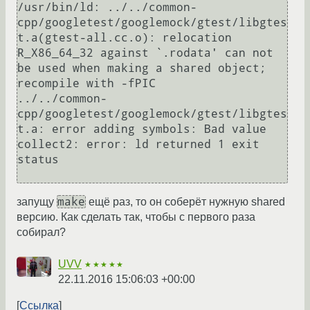
/usr/bin/ld: ../../common-
cpp/googletest/googlemock/gtest/libgtes
t.a(gtest-all.cc.o): relocation 
R_X86_64_32 against `.rodata' can not 
be used when making a shared object; 
recompile with -fPIC

../../common-
cpp/googletest/googlemock/gtest/libgtes
t.a: error adding symbols: Bad value

collect2: error: ld returned 1 exit 
status

make
запущу
ещё раз, то он соберёт нужную shared
версию. Как сделать так, чтобы с первого раза
собирал?
UVV
★★★★★
22.11.2016 15:06:03 +00:00
Ссылка