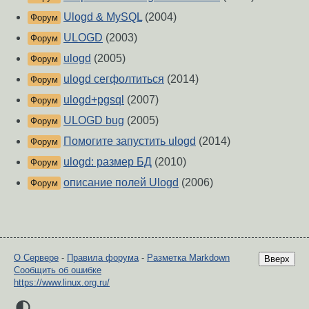
Ulogd & MySQL
(2004)
Форум
ULOGD
(2003)
Форум
ulogd
(2005)
Форум
ulogd сегфолтиться
(2014)
Форум
ulogd+pgsql
(2007)
Форум
ULOGD bug
(2005)
Форум
Помогите запустить ulogd
(2014)
Форум
ulogd: размер БД
(2010)
Форум
описание полей Ulogd
(2006)
Форум
О Сервере
-
Правила форума
-
Разметка Markdown
Вверх
Сообщить об ошибке
https://www.linux.org.ru/