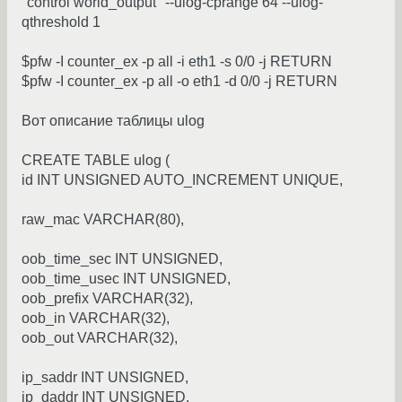
"control world_output" --ulog-cprange 64 --ulog-
qthreshold 1
$pfw -I counter_ex -p all -i eth1 -s 0/0 -j RETURN
$pfw -I counter_ex -p all -o eth1 -d 0/0 -j RETURN
Вот описание таблицы ulog
CREATE TABLE ulog (
id INT UNSIGNED AUTO_INCREMENT UNIQUE,
raw_mac VARCHAR(80),
oob_time_sec INT UNSIGNED,
oob_time_usec INT UNSIGNED,
oob_prefix VARCHAR(32),
oob_in VARCHAR(32),
oob_out VARCHAR(32),
ip_saddr INT UNSIGNED,
ip_daddr INT UNSIGNED,