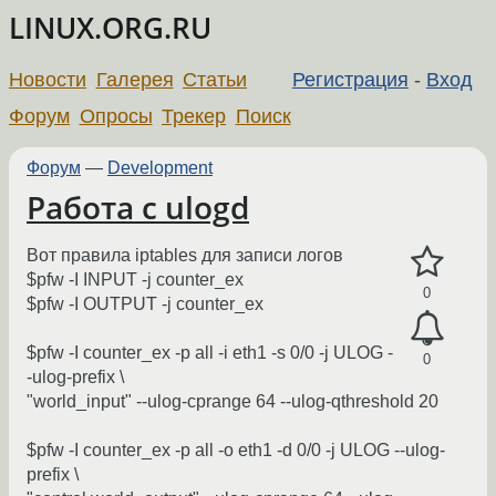
LINUX.ORG.RU
Новости
Галерея
Статьи
Регистрация
-
Вход
Форум
Опросы
Трекер
Поиск
Форум
—
Development
Работа с ulogd
Вот правила iptables для записи логов
$pfw -I INPUT -j counter_ex
0
$pfw -I OUTPUT -j counter_ex
$pfw -I counter_ex -p all -i eth1 -s 0/0 -j ULOG -
0
-ulog-prefix \
"world_input" --ulog-cprange 64 --ulog-qthreshold 20
$pfw -I counter_ex -p all -o eth1 -d 0/0 -j ULOG --ulog-
prefix \