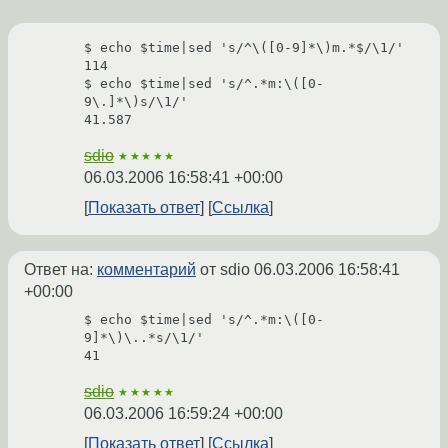
$ echo $time|sed 's/^\([0-9]*\)m.*$/\1/'

114

$ echo $time|sed 's/^.*m:\([0-
9\.]*\)s/\1/'

sdio
★★★★★
06.03.2006 16:58:41 +00:00
Показать ответ
Ссылка
Ответ на:
комментарий
от sdio
06.03.2006 16:58:41
+00:00
$ echo $time|sed 's/^.*m:\([0-
9]*\)\..*s/\1/'

sdio
★★★★★
06.03.2006 16:59:24 +00:00
Показать ответ
Ссылка