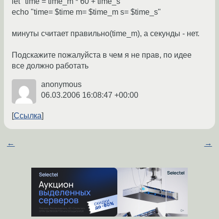
let "time = time_m * 60 + time_s"
echo "time= $time m= $time_m s= $time_s"
минуты считает правильно(time_m), а секунды - нет.
Подскажите пожалуйста в чем я не прав, по идее
все должно работать
anonymous
06.03.2006 16:08:47 +00:00
Ссылка
←
→