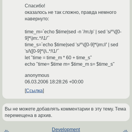
Спасибо!
оказалось не так сложно, правда немного
навернуто:
time_m=`echo $time|sed -n '/m:/p' | sed 's/^\([0-
9]*\)m:.*/\1/'`
time_s=`echo $time|sed 's/^\([0-9]*\)m://' | sed
's/\([0-9]*\)\..*/\1/'`
let "time = time_m * 60 + time_s"
echo "time= $time m= $time_m s= $time_s"
anonymous
06.03.2006 18:28:26 +00:00
Ссылка
Вы не можете добавлять комментарии в эту тему. Тема
перемещена в архив.
←
Development
→