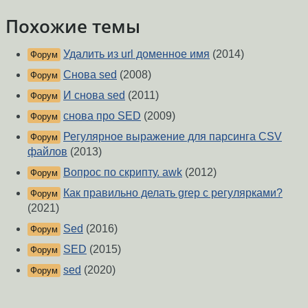
Похожие темы
Удалить из url доменное имя
(2014)
Форум
Снова sed
(2008)
Форум
И снова sed
(2011)
Форум
снова про SED
(2009)
Форум
Регулярное выражение для парсинга CSV
Форум
файлов
(2013)
Вопрос по скрипту. awk
(2012)
Форум
Как правильно делать grep с регулярками?
Форум
(2021)
Sed
(2016)
Форум
SED
(2015)
Форум
sed
(2020)
Форум