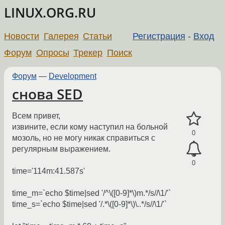
LINUX.ORG.RU
Новости
Галерея
Статьи
Регистрация
-
Вход
Форум
Опросы
Трекер
Поиск
Форум
—
Development
снова SED
Всем привет,
извините, если кому наступил на больной
0
мозоль, но не могу никак справиться с
регулярным выражением.
0
time='114m:41.587s'
time_m=`echo $time|sed '/^\([0-9]*\)m.*/s//\1/'`
time_s=`echo $time|sed '/.*\([0-9]*\)\..*/s//\1/'`