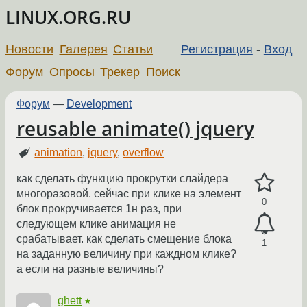
LINUX.ORG.RU
Новости
Галерея
Статьи
Регистрация
-
Вход
Форум
Опросы
Трекер
Поиск
Форум
—
Development
reusable animate() jquery
animation
,
jquery
,
overflow
как сделать функцию прокрутки слайдера
многоразовой. сейчас при клике на элемент
0
блок прокручивается 1н раз, при
следующем клике анимация не
срабатывает. как сделать смещение блока
1
на заданную величину при каждном клике?
а если на разные величины?
ghett
★