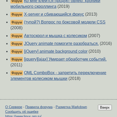
Ко мне клеится продукт овнер: хроники
Форум
мобильного скроллинга
(2019)
X-server и сбивающийся фокус
(2013)
Форум
(тупой?) Вопрос по боксовой модели CSS
Форум
(2008)
Автоскрол и мышка с колесиком
(2007)
Форум
JQuery animate помогите разобраться.
(2016)
Форум
[jQuery] animate background color
(2010)
Форум
[jquery][ajax] Умирает обработчик событий.
Форум
(2011)
QML ComboBox - запретить переключение
Форум
элементов колесиком мышки
(2018)
О Сервере
-
Правила форума
-
Разметка Markdown
Вверх
Сообщить об ошибке
https://www.linux.org.ru/