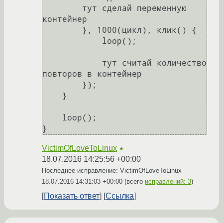
        тут сделай переменную 
контейнер

        }, 1000(цикл), клик() {

            loop();

            тут считай количество 
повторов в контейнер

        });

    }

    loop();

VictimOfLoveToLinux
★
18.07.2016 14:25:56 +00:00
Последнее исправление: VictimOfLoveToLinux
18.07.2016 14:31:03 +00:00
(всего
исправлений: 3
)
Показать ответ
Ссылка