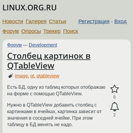
LINUX.ORG.RU
Новости
Галерея
Статьи
Регистрация
-
Вход
Форум
Опросы
Трекер
Поиск
Форум
—
Development
Столбец картинок в
QTableView
image
,
qt
,
qtableview
Есть БД, одну из таблиц которых отображаю
на форме с помощью QTableView.
0
Нужно в QTableView добавить столбец с
картинками в ячейках, картинка зависит от
2
значения в соседней ячейке. При этом
таблицу в БД менять не надо.