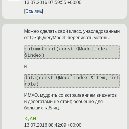
13.07.2016 07:59:55 +00:00
Ссылка
Можно сделать свой класс, унаследованный
от QSqlQueryModel, переписать методы
columnCount(const QModelIndex 
&index)
и
data(const QModelIndex &item, int 
role)
ИМХО, мудрить со встраиванием виджетов
и делегатами не стоит, особенно для
больших таблиц.
XyAH
13.07.2016 08:42:09 +00:00