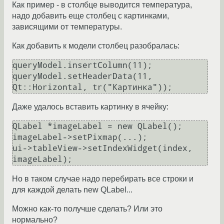
Как пример - в столбце выводится температура,
надо добавить еще столбец с картинками,
зависящими от температуры.
Как добавить к модели столбец разобралась:
queryModel.insertColumn(11);

queryModel.setHeaderData(11, 
Даже удалось вставить картинку в ячейку:
QLabel *imageLabel = new QLabel();

imageLabel->setPixmap(...);

ui->tableView->setIndexWidget(index, 
Но в таком случае надо перебирать все строки и
для каждой делать new QLabel...
Можно как-то получше сделать? Или это
нормально?