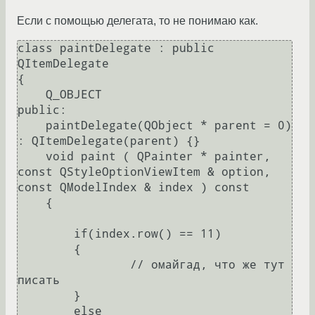
Если с помощью делегата, то не понимаю как.
class paintDelegate : public 
QItemDelegate

{

    Q_OBJECT

public:

    paintDelegate(QObject * parent = 0) 
: QItemDelegate(parent) {}

    void paint ( QPainter * painter, 
const QStyleOptionViewItem & option, 
const QModelIndex & index ) const

    {

        if(index.row() == 11)

        {

		// омайгад, что же тут 
писать

        }

        else
