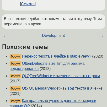
Ссылка
Вы не можете добавлять комментарии в эту тему. Тема
перемещена в архив.
←
Development
→
Похожие темы
Перенос текста в ячейке в qtableView?
(2020)
Форум
QItemDelegate sizeHint для режима
Форум
редактирования
(2013)
Qt QTreeWidget и изменение высоты строки
Форум
(2017)
Qt5 QCalendarWidget - вывод текста в ячейке
Форум
(2021)
Как правильно удалять данные из модели
Форум
данных Qt?
(2014)