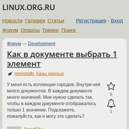
LINUX.ORG.RU
Новости
Галерея
Статьи
Регистрация
-
Вход
Форум
Опросы
Трекер
Поиск
Форум
—
Development
Как в документе выбрать 1
элемент
mongodb
,
базы данных
У меня есть коллекция городов. Внутри неё
много документов. В каждом документе
0
много значений. Мне нужно сделать так,
чтобы в каждом документе отображалось
только 1 значение. Подскажите,
1
пожалуйста, как я могу это сделать?