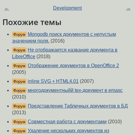
←
Development
→
Похожие темы
Mongodb поиск документов с непустым
Форум
значением поля.
(2016)
Не отображается название документа в
Форум
LibreOffice
(2018)
Отображение документов в OpenOffice 2
Форум
(2005)
inline SVG + HTML4.01
(2007)
Форум
многодокументныйй tex-документ в emasc
Форум
(2010)
Представление Табличных документов в БД
Форум
(2013)
Совместная работа с документами
(2010)
Форум
Удаление нескольких документов из
Форум