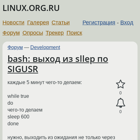
LINUX.ORG.RU
Новости
Галерея
Статьи
Регистрация
-
Вход
Форум
Опросы
Трекер
Поиск
Форум
—
Development
bash: выход из sllep по
SIGUSR
каждые 5 минут чего-то делаем:
0
while true
do
чего-то делаем
0
sleep 600
done
нужно, выходить из ожидания не только через