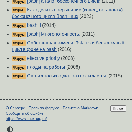
[bash] аналог бесконечного цикла
(2011)
Форум
Как сделать прерывание (конец, остановку)
Форум
бесконечного цикла Bash linux
(2023)
bash if
(2014)
Форум
[bash] Многопоточность.
(2011)
Форум
Собственная замена i3status и бесконечный
Форум
цикл в фоне на bash
(2016)
effective priority
(2008)
Форум
плоды на работы
(2008)
Форум
Сигнал только один раз посылается.
(2015)
Форум
О Сервере
-
Правила форума
-
Разметка Markdown
Вверх
Сообщить об ошибке
https://www.linux.org.ru/