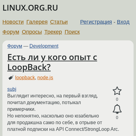
LINUX.ORG.RU
Новости
Галерея
Статьи
Регистрация
-
Вход
Форум
Опросы
Трекер
Поиск
Форум
—
Development
Есть ли у кого опыт с
LoopBack?
loopback
,
node.js
subj
Выглядит интересно, на первый взгляд,
0
почитал документацию, потыкал
примерчики.
Но непонятно, насколько оно юзабельно
0
для продакшна само по себе, в отрыве от
платной подписки на API Connect/StrongLoop Arc.