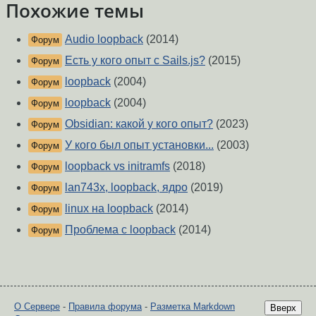
Похожие темы
Audio loopback
(2014)
Форум
Есть у кого опыт с Sails.js?
(2015)
Форум
loopback
(2004)
Форум
loopback
(2004)
Форум
Obsidian: какой у кого опыт?
(2023)
Форум
У кого был опыт установки...
(2003)
Форум
loopback vs initramfs
(2018)
Форум
lan743x, loopback, ядро
(2019)
Форум
linux на loopback
(2014)
Форум
Проблема с loopback
(2014)
Форум
О Сервере
-
Правила форума
-
Разметка Markdown
Вверх