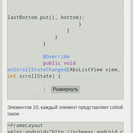
lastBottom.put(i, bottom);

                        }

                    }

                }

            }

@Override
public
void
onScrollStateChanged
(AbsListView view, 
int
 scrollState)
 {

            }

Развернуть
Элементов 10, каждый элемент представляет собой
такое
<FrameLayout 
xmlns:android="http://schemas.android.c