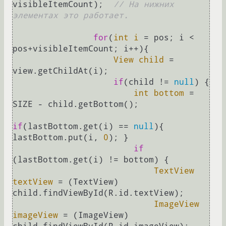
visibleItemCount);  
// На нижних 
элементах это работает. 
for
(
int
i
=
 pos; i < 
pos+visibleItemCount; i++){

View
child
=
view.getChildAt(i);

if
(child != 
null
) {

int
bottom
=
SIZE - child.getBottom();

if
(lastBottom.get(i) == 
null
){ 
lastBottom.put(i, 
0
); }

if
(lastBottom.get(i) != bottom) {

TextView
textView
=
 (TextView) 
child.findViewById(R.id.textView);

ImageView
imageView
=
 (ImageView) 