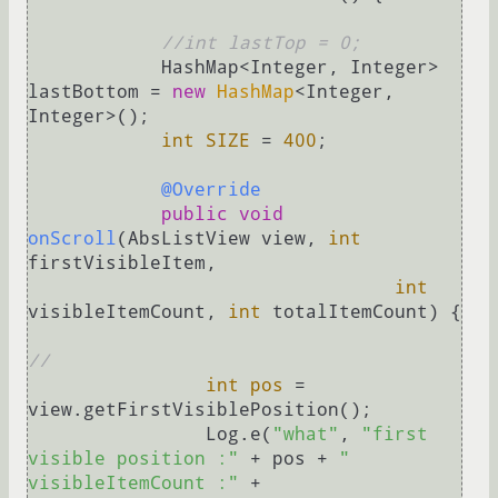
//int lastTop = 0;
            HashMap<Integer, Integer> 
lastBottom = 
new
HashMap
<Integer, 
Integer>();

int
SIZE
=
400
;

@Override
public
void
onScroll
(AbsListView view, 
int
firstVisibleItem,

int
visibleItemCount, 
int
 totalItemCount)
 {

//
int
pos
=
view.getFirstVisiblePosition();

                Log.e(
"what"
, 
"first 
visible position :"
 + pos + 
" 
visibleItemCount :"
 + 