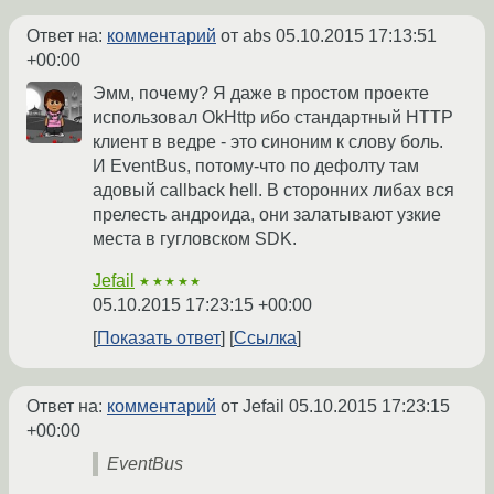
Ответ на:
комментарий
от abs
05.10.2015 17:13:51
+00:00
Эмм, почему? Я даже в простом проекте
использовал OkHttp ибо стандартный HTTP
клиент в ведре - это синоним к слову боль.
И EventBus, потому-что по дефолту там
адовый callback hell. В сторонних либах вся
прелесть андроида, они залатывают узкие
места в гугловском SDK.
Jefail
★★★★★
05.10.2015 17:23:15 +00:00
Показать ответ
Ссылка
Ответ на:
комментарий
от Jefail
05.10.2015 17:23:15
+00:00
EventBus