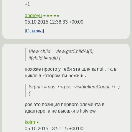
+1
andreyu
★★★★★
05.10.2015 12:38:33 +00:00
Ссылка
View child = view.getChildAt(i);
if(child != null) {
похоже просто у тебя эта шляпа null, т.к. в
цикле в котором ты бежишь
for(int i = pos; i < pos+visibleItemCount; i++)
{
pos это позиция первого элемента в
адаптере, а не вьюшки в listview
koirn
★
05.10.2015 13:51:15 +00:00