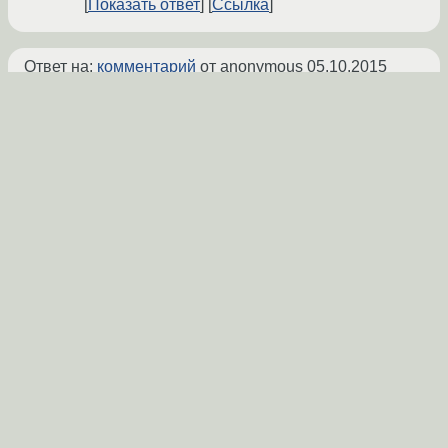
Показать ответ
Ссылка
Ответ на:
комментарий
от anonymous
05.10.2015
17:42:58 +00:00
Где здесь глубокие внутренности? Ставишь
колбэк на скролл и меняешь margin по нему.
Если убрать ненужные сущности, которые
нагородил ТС то все влезет в 5-7 строк.
kazufukurou
★
05.10.2015 17:54:35 +00:00
Ссылка
Вы не можете добавлять комментарии в эту тему. Тема
перемещена в архив.
←
Development
→