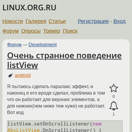
LINUX.ORG.RU
Новости
Галерея
Статьи
Регистрация
-
Вход
Форум
Опросы
Трекер
Поиск
Форум
—
Development
Очень странное поведение
listView
android
Я пытаюсь сделать паралакс эффект, и
наконец я его вроде сделал, проблема в том
0
что он работает для верхних элементов, а
для нижних(чем ниже тем хуже) не работает.
Вот код
1
listView.setOnScrollListener(
new
AbsListView
.OnScrollListener() {
