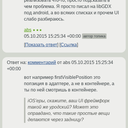
реализовать что-то, просто подсказать в
чем проблема. Я просто писал на libGDX
под android, а во всяких списках и прочем UI
слабо разбираюсь.
abs
★★★
05.10.2015 15:25:34 +00:00
автор топика
Показать ответ
Ссылка
Ответ на:
комментарий
от abs
05.10.2015 15:25:34
+00:00
вот например firstVisiblePosition это
попзиция в адаптере, а не в контейнере, а
ты по ней смотришь в контейнере.
iOS'еры, скажите, ваш UI фреймфорк
такой же уродский? Может это
оправдано, что такие простые вещи
делаются через задницу?