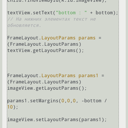
child.findViewById(R.id.imageView);

textView.setText(
"bottom : "
 + bottom); 
// На нижних элементах текст не 
обновляется.
FrameLayout.
LayoutParams
params
=
(FrameLayout.LayoutParams) 
textView.getLayoutParams();

FrameLayout.
LayoutParams
params1
=
(FrameLayout.LayoutParams) 
imageView.getLayoutParams();

params1.setMargins(
0
,
0
,
0
, -bottom / 
10
);

imageView.setLayoutParams(params1);
