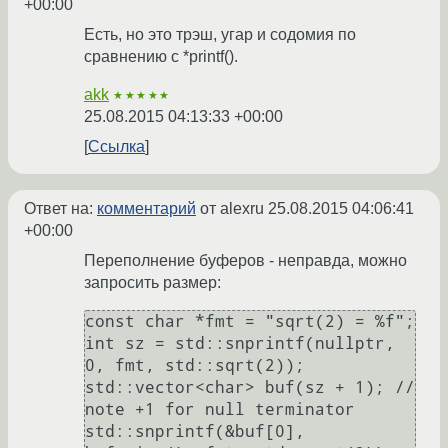
+00:00
Есть, но это трэш, угар и содомия по
сравнению с *printf().
akk
★★★★★
25.08.2015 04:13:33 +00:00
Ссылка
Ответ на:
комментарий
от alexru
25.08.2015 04:06:41
+00:00
Переполнение буферов - неправда, можно
запросить размер:
const char *fmt = "sqrt(2) = %f";

int sz = std::snprintf(nullptr, 
0, fmt, std::sqrt(2));

std::vector<char> buf(sz + 1); // 
note +1 for null terminator

std::snprintf(&buf[0], 