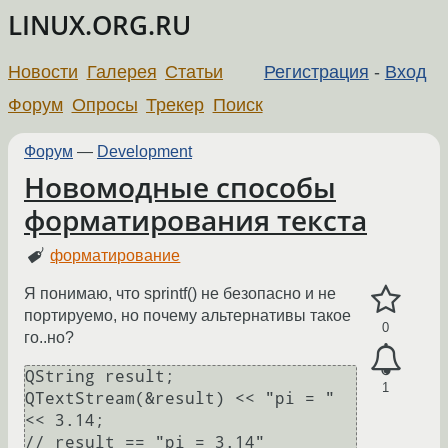
LINUX.ORG.RU
Новости
Галерея
Статьи
Регистрация
-
Вход
Форум
Опросы
Трекер
Поиск
Форум
—
Development
Новомодные способы
форматирования текста
форматирование
Я понимаю, что sprintf() не безопасно и не
портируемо, но почему альтернативы такое
0
го..но?
QString result;

1
QTextStream(&result) << "pi = " 
<< 3.14;
