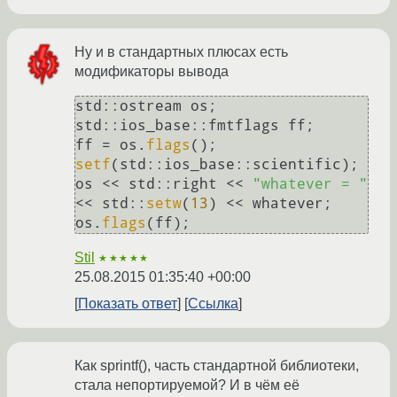
Ну и в стандартных плюсах есть
модификаторы вывода
std::ostream os;

std::ios_base::fmtflags ff;

ff = os.
flags
setf
(std::ios_base::scientific);

os << std::right << 
"whatever = "
<< std::
setw
(
13
) << whatever;

os.
flags
(ff);
Stil
★★★★★
25.08.2015 01:35:40 +00:00
Показать ответ
Ссылка
Как sprintf(), часть стандартной библиотеки,
стала непортируемой? И в чём её