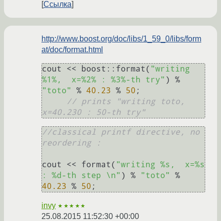
Ссылка
http://www.boost.org/doc/libs/1_59_0/libs/form
at/doc/format.html
cout << boost::format(
"writing 
%1%,  x=%2% : %3%-th try"
) % 
"toto"
 % 
40.23
 % 
50
; 

// prints "writing toto,  
x=40.230 : 50-th try"
//classical printf directive, no 
reordering :
cout << format(
"writing %s,  x=%s 
: %d-th step \n"
) % 
"toto"
 % 
40.23
 % 
50
; 
invy
★★★★★
25.08.2015 11:52:30 +00:00