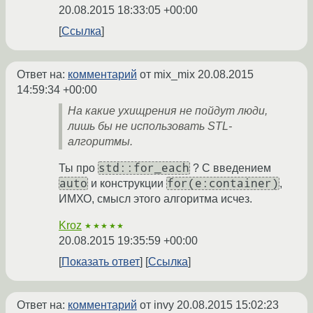
20.08.2015 18:33:05 +00:00
Ссылка
Ответ на:
комментарий
от mix_mix
20.08.2015
14:59:34 +00:00
На какие ухищрения не пойдут люди,
лишь бы не использовать STL-
алгоритмы.
std::for_each
Ты про
? С введением
auto
for(e:container)
и конструкции
,
ИМХО, смысл этого алгоритма исчез.
Kroz
★★★★★
20.08.2015 19:35:59 +00:00
Показать ответ
Ссылка
Ответ на:
комментарий
от invy
20.08.2015 15:02:23