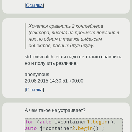
Ссылка
Хочется сравнить 2 контейнера
(вектора, листа) на предмет лежания в
них по одним и тем же индексам
объектов, равных друг другу.
std::mismatch, если надо не только сравнить,
но и получить различие.
anonymous
20.08.2015 14:30:51 +00:00
Ссылка
А чем такое не устраивает?
for
 (
auto
 i=container
1.
begin
(), 
auto
 j=container
2.
begin
() ; 