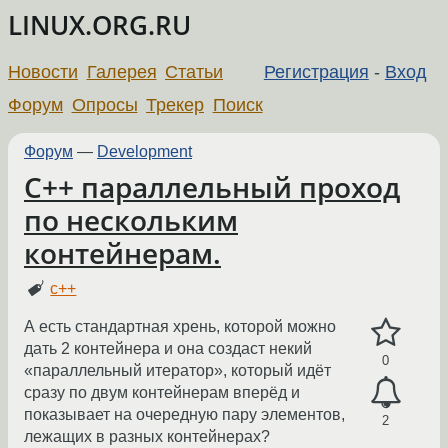
LINUX.ORG.RU
Новости
Галерея
Статьи
Регистрация
-
Вход
Форум
Опросы
Трекер
Поиск
Форум
—
Development
C++ параллельный проход
по нескольким
контейнерам.
c++
А есть стандартная хрень, которой можно
дать 2 контейнера и она создаст некий
0
«параллельный итератор», который идёт
сразу по двум контейнерам вперёд и
показывает на очередную пару элементов,
2
лежащих в разных контейнерах?