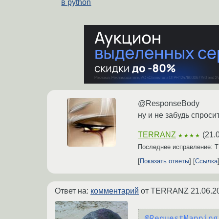
в python
@ResponseBody
ну и не забудь спроси
TERRANZ
(
21.
★★★★
Последнее исправление:
Показать ответы
Ссылка
Ответ на:
комментарий
от TERRANZ
21.06.2
@RequestMapping