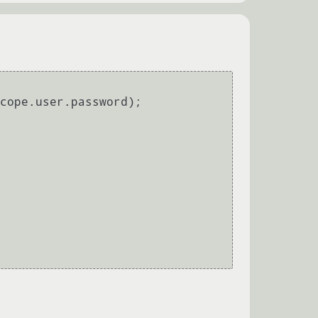
cope.
user
.
password
);
