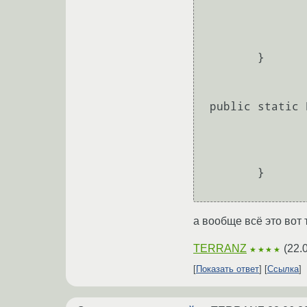
                els
                        r
                return ResponceUtils.makeResponce(new JSONSerializer().deepSerialize(re
        }

 public static ResponseEntity<String> makeResponce(String json) {

                HttpHeaders headers = new HttpHeaders(
                headers.add("Content-Type", "application/json; charset=utf-8
                return new ResponseEntity<String>(json, headers, HttpStatus.
        }

а вообще всё это вот 
TERRANZ
(
22.
★★★★
Показать ответ
Ссылка