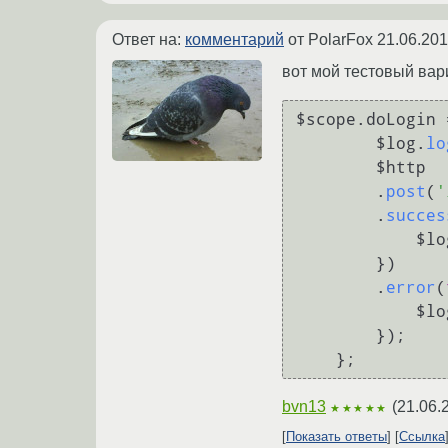
Ответ на:
комментарий
от PolarFox
21.06.201
вот мой тестовый вар
$scope.
doLogin
 
        $log.
lo
        $http

        .
post
(
'
        .
succes
          
        })

        .
error
(
          
        });

bvn13
(
21.06.
★★★★★
Показать ответы
Ссылка