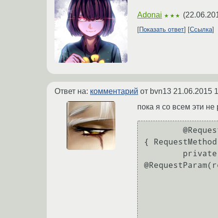
Adonai
(
22.06.20
★★★
Показать ответ
Ссылка
Ответ на:
комментарий
от bvn13
21.06.2015 1
пока я со всем эти не
        @RequestMapping(value = URLConstants.DoJson.Products.PRODUCT_GET_PRODUCT, method = 
{ RequestMethod
        private ResponseEntity<String> getProduct(HttpServletRequest request, 
@RequestParam(r
                ProductDTO ret = new ProductDTO(
                Product p = pe.getBean(id
                if (p != null
                        ret = n