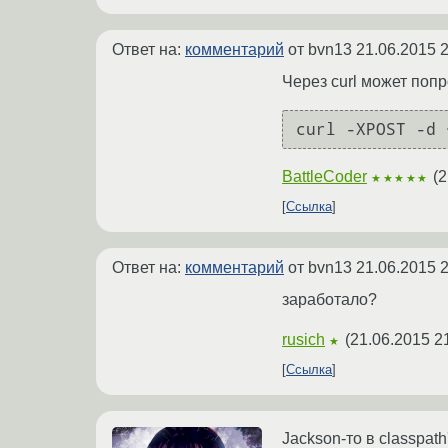
Ответ на:
комментарий
от bvn13
21.06.2015 2
Через curl может поп
curl -XPOST -d 
BattleCoder
(
2
★★★★★
Ссылка
Ответ на:
комментарий
от bvn13
21.06.2015 2
заработало?
rusich
(
21.06.2015 2
★
Ссылка
Jackson-то в classpath