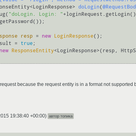
onseEntity<LoginResponse> 
doLogin
(
@RequestBod
debug(
"doLogin. Login: "
+loginRequest.getLogin()
getPassword());

sponse
resp
=
new
LoginResponse
();

p.result = 
true
;

new
ResponseEntity
<LoginResponse>(resp, HttpS
 request because the request entity is in a format not supported
2015 19:38:40 +00:00
)
автор топика