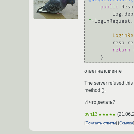
public
 Resp
        log.
"
+loginRequest.
LoginRe
        res
return
ответ на клиенте
The server refused this
method ().
И что делать?
bvn13
(
21.06.
★★★★★
Показать ответы
Ссылка