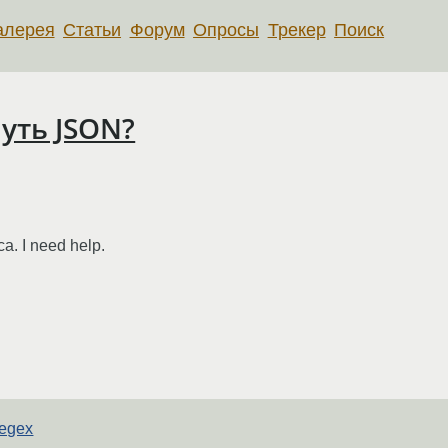
алерея
Статьи
Форум
Опросы
Трекер
Поиск
нуть JSON?
. I need help.
regex