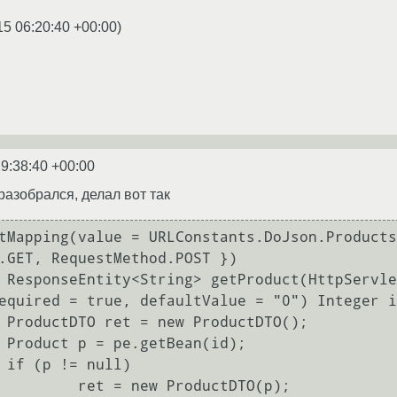
15 06:20:40 +00:00
)
9:38:40 +00:00
 разобрался, делал вот так
.GET, RequestMethod.POST })

equired = true, defaultValue = "0") Integer i
);

);

)

ew ProductDTO(p);
