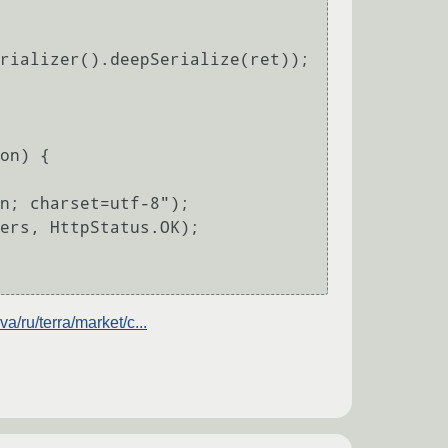
/ru/terra/market/c...