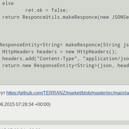
e

et.ok = false;

t));

);

");

OK);

тут
https://github.com/TERRANZ/market/blob/master/src/main/java
06.2015 07:28:34 +00:00
)