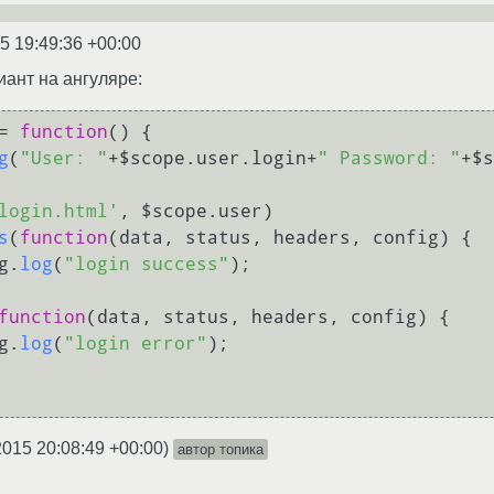
5 19:49:36 +00:00
иант на ангуляре:
= 
function
(
) {

g
(
"User: "
+$scope.
user
.
login
+
" Password: "
+$s
login.html'
, $scope.
user
)

s
(
function
(
data, status, headers, config
) {

  $log.
log
(
"login success"
);

function
(
data, status, headers, config
) {

  $log.
log
(
"login error"
);

2015 20:08:49 +00:00
)
автор топика