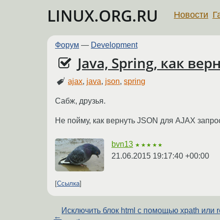
LINUX.ORG.RU
Новости
Г
Форум
—
Development
Java, Spring, как вер
ajax
,
java
,
json
,
spring
Сабж, друзья.
Не пойму, как вернуть JSON для AJAX запроса
bvn13
★★★★★
21.06.2015 19:17:40 +00:00
Ссылка
Исключить блок html с помощью xpath или 
←