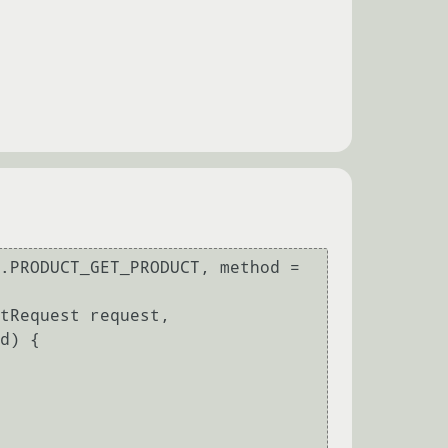
d) {
