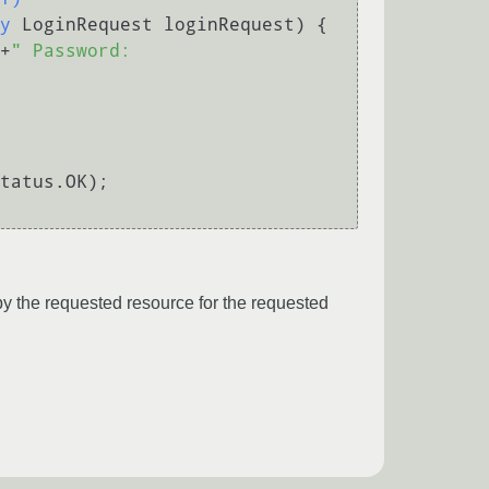
y
 LoginRequest loginRequest)
 {

+
" Password: 
tatus.OK);

 by the requested resource for the requested