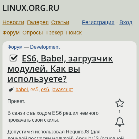
LINUX.ORG.RU
Новости
Галерея
Статьи
Регистрация
-
Вход
Форум
Опросы
Трекер
Поиск
Форум
—
Development
ES6, Babel, загрузчик
модулей. Как вы
используете?
babel
,
es5
,
es6
,
javascript
Привет.
1
В связи с выходом ES6 решил немного
прокачать свои скилы.
1
Допустим я использовал RequireJS (для
ленивой подгрузки модулей), AngularJS (основной