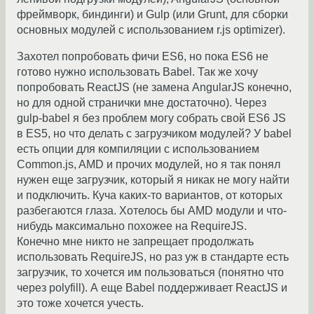
фреймворк, биндинги) и Gulp (или Grunt, для сборки
основных модулей с использованием r.js optimizer).
Захотел попробовать фичи ES6, но пока ES6 не
готово нужно использовать Babel. Так же хочу
попробовать ReactJS (не замена AngularJS конечно,
но для одной странички мне достаточно). Через
gulp-babel я без проблем могу собрать свой ES6 JS
в ES5, но что делать с загрузчиком модулей? У babel
есть опции для компиляции с использованием
Common.js, AMD и прочих модулей, но я так понял
нужен еще загрузчик, который я никак не могу найти
и подключить. Куча каких-то вариантов, от которых
разбегаются глаза. Хотелось бы AMD модули и что-
нибудь максимально похожее на RequireJS.
Конечно мне никто не запрещает продолжать
использовать RequireJS, но раз уж в стандарте есть
загрузчик, то хочется им пользоваться (понятно что
через polyfill). А еще Babel поддерживает ReactJS и
это тоже хочется учесть.