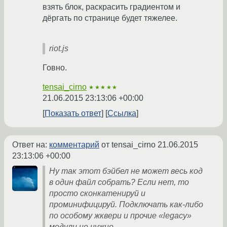
взять блок, раскрасить градиентом и
дёргать по странице будет тяжелее.
riot.js
Говно.
tensai_cirno
★★★★★
21.06.2015 23:13:06 +00:00
Показать ответ
Ссылка
Ответ на:
комментарий
от tensai_cirno
21.06.2015
23:13:06 +00:00
Ну так этот бэйбел не может весь код
в один файл собрать? Если нет, то
просто сконкатенируй и
проминифицируй. Подключать как-либо
по особому жквери и прочие «legacy»
модули не нужно.