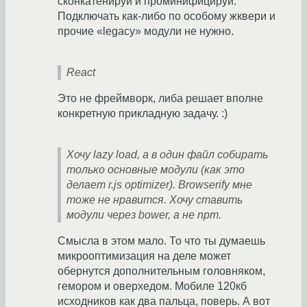
сконкатенируй и проминифицируй.
Подключать как-либо по особому жквери и
прочие «legacy» модули не нужно.
React
Это не фреймворк, либа решает вполне
конкретную прикладную задачу. :)
Хочу lazy load, а в один файл собирать
только основные модули (как это
делает r.js optimizer). Browserify мне
тоже не нравится. Хочу ставить
модули через bower, а не npm.
Смысла в этом мало. То что ты думаешь
микрооптимизация на деле может
обернутся дополнительным головняком,
гемором и оверхедом. Мобиле 120кб
исходников как два пальца, поверь. А вот