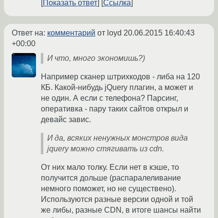
Показать ответ
Ссылка
Ответ на:
комментарий
от loyd
20.06.2015 16:40:43
+00:00
И что, много экономишь?)
Например сканер штрихкодов - либа на 120
КБ. Какой-нибудь jQuery плагин, а может и
не один. А если с телефона? Парсинг,
оперативка - пару таких сайтов открыл и
девайс завис.
И да, всяких ненужных монстров вида
jquery можно стягивать из cdn.
От них мало толку. Если нет в кэше, то
получится дольше (распаралеливание
немного поможет, но не существено).
Используются разные версии одной и той
же либы, разные CDN, в итоге шансы найти