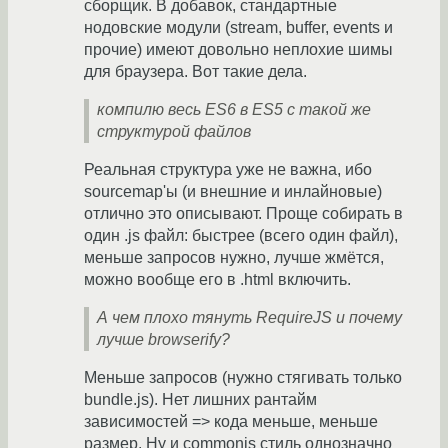
сборщик. В добавок, стандартные
нодовские модули (stream, buffer, events и
прочие) имеют довольно неплохие шимы
для браузера. Вот такие дела.
компилю весь ES6 в ES5 с такой же
структурой файлов
Реальная структура уже не важна, ибо
sourcemap'ы (и внешние и инлайновые)
отлично это описывают. Проще собирать в
один .js файл: быстрее (всего один файл),
меньше запросов нужно, лучше жмётся,
можно вообще его в .html включить.
А чем плохо тянуть RequireJS и почему
лучше browserify?
Mеньше запросов (нужно стягивать только
bundle.js). Нет лишних рантайм
зависимостей => кода меньше, меньше
размер. Ну и commonjs стиль однозначно