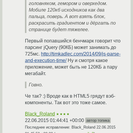
головняком, гемором и оверхедом.
Мобиле 120кб исходников как два
пальца, поверь. А вот взять блок,
раскрасить градиентом и дёргать по
странице будет тяжелее.
Первый попавшийся бенчмарк говорит что
парсинг jQuery (90КБ) может занимать до
725мс.
http://timkadlec.com/2014/09/js-parse-
and-execution-time/
Ну и смотря какое
приложение, может быть не 120КБ а пару
мегабайт.
Говно.
Че так? :) Вроде как в HTML5 грядут вэб-
компоненты. Так вот это тоже самое.
Black_Roland
★★★★
22.06.2015 01:44:41 +00:00
автор топика
Последнее исправление: Black_Roland
22.06.2015