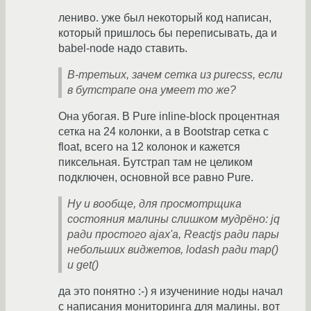
лениво. уже был некоторый код написан,
который пришлось бы переписывать, да и
babel-node надо ставить.
В-третьих, зачем сетка из purecss, если
в бутстрапе она умеет то же?
Она убогая. В Pure inline-block процентная
сетка на 24 колонки, а в Bootstrap сетка с
float, всего на 12 колонок и кажется
пиксельная. Бутстрап там не целиком
подключен, основной все равно Pure.
Ну и вообще, для просмотрщика
состояния малины слишком мудрёно: jq
ради простого ajax'а, Reactjs ради пары
небольших виджетов, lodash ради map()
и get()
да это понятно :-) я изучениние ноды начал
с написания мониторинга для малины. вот