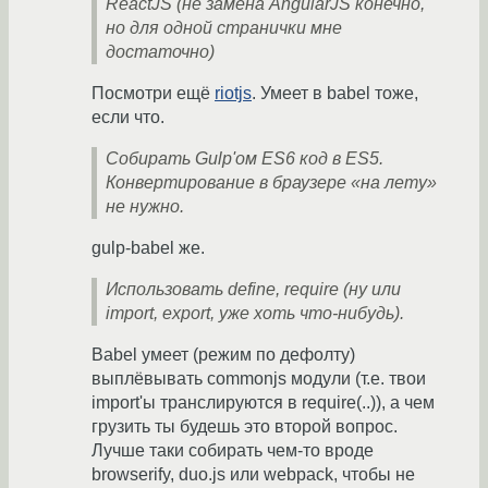
ReactJS (не замена AngularJS конечно,
но для одной странички мне
достаточно)
Посмотри ещё
riotjs
. Умеет в babel тоже,
если что.
Собирать Gulp'ом ES6 код в ES5.
Конвертирование в браузере «на лету»
не нужно.
gulp-babel же.
Использовать define, require (ну или
import, export, уже хоть что-нибудь).
Babel умеет (режим по дефолту)
выплёвывать commonjs модули (т.е. твои
import'ы транслируются в require(..)), а чем
грузить ты будешь это второй вопрос.
Лучше таки собирать чем-то вроде
browserify, duo.js или webpack, чтобы не