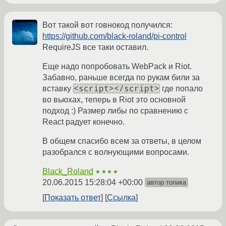
Вот такой вот говнокод получился:
https://github.com/black-roland/pi-control
RequireJS все таки оставил.
Еще надо попробовать WebPack и Riot.
Забавно, раньше всегда по рукам били за
<script></script>
вставку
где попало
во вьюхах, теперь в Riot это основной
подход :) Размер либы по сравнению с
React радует конечно.
В общем спасибо всем за ответы, в целом
разобрался с волнующими вопросами.
Black_Roland
★★★★
20.06.2015 15:28:04 +00:00
автор топика
Показать ответ
Ссылка