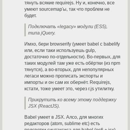
тянуть всякие requirejs. Ну и, конечно, все
умеют sourcemap'ы, так что проблем не
будет.
Подключать «legacy» модули (ES5),
типа jQuery.
Имхо, бери browserify (умеет babel с babelify
или, если таки используешь gulp,
достаточно по-отдельности). Во-первых, для
таких модулей там уже есть обёртки (из npm
тянутся), а во-вторых, для непопулярных
легаси можно прописать экспорты и
импорты и он сам их обернёт. Requirejs,
кстати, тоже умеет это, через r.js утилитку.
Прикрутить ко всему этому поддержку
JSX (ReactJS).
Babel умеет в JSX. Алсо, для многих
редакторов (atom, sublime etc) есть
подсветки синтаксиса для babel (es6 + jsx).