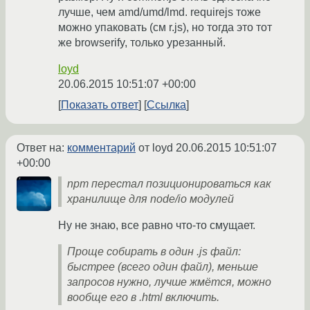
лучше, чем amd/umd/lmd. requirejs тоже
можно упаковать (см r.js), но тогда это тот
же browserify, только урезанный.
loyd
20.06.2015 10:51:07 +00:00
Показать ответ
Ссылка
Ответ на:
комментарий
от loyd
20.06.2015 10:51:07
+00:00
npm перестал позиционироваться как
хранилище для node/io модулей
Ну не знаю, все равно что-то смущает.
Проще собирать в один .js файл:
быстрее (всего один файл), меньше
запросов нужно, лучше жмётся, можно
вообще его в .html включить.