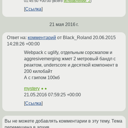
01:45:50 +00:00
(всего
исправлений: 2
)
Ссылка
21 мая 2016 г.
Ответ на:
комментарий
от Black_Roland
20.06.2015
14:28:26 +00:00
Webpack с uglify, отдельным сорсмапом и
aggresivemerging жмет 2 метровый бандл с
реактом, underscore и десяткой компонент в
200 килобайт
А с гзипом 100кб
mystery
★★
21.05.2016 07:59:25 +00:00
Ссылка
Вы не можете добавлять комментарии в эту тему. Тема
перемещена в архив.