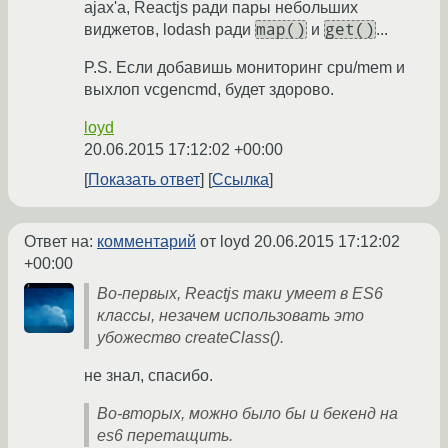
ajax'а, Reactjs ради пары небольших
map()
get()
виджетов, lodash ради
и
...
P.S. Если добавишь мониторинг cpu/mem и
выхлоп vcgencmd, будет здорово.
loyd
20.06.2015 17:12:02 +00:00
Показать ответ
Ссылка
Ответ на:
комментарий
от loyd
20.06.2015 17:12:02
+00:00
Во-первых, Reactjs таки умеет в ES6
классы, незачем использовать это
убожество createClass().
не знал, спасибо.
Во-вторых, можно было бы и бекенд на
es6 перетащить.