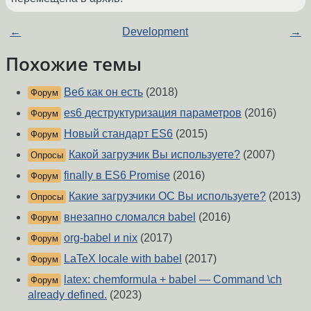
←
Development
→
Похожие темы
Веб как он есть
(2018)
Форум
es6 деструктуризация параметров
(2016)
Форум
Новый стандарт ES6
(2015)
Форум
Какой загрузчик Вы используете?
(2007)
Опросы
finally в ES6 Promise
(2016)
Форум
Какие загрузчики ОС Вы используете?
(2013)
Опросы
внезапно сломался babel
(2016)
Форум
org-babel и nix
(2017)
Форум
LaTeX locale with babel
(2017)
Форум
latex: chemformula + babel — Command \ch
Форум
already defined.
(2023)