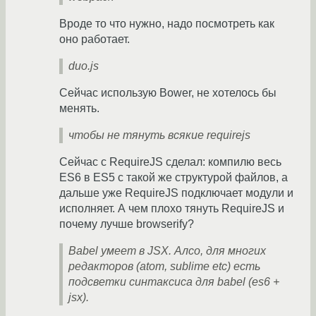
Вроде то что нужно, надо посмотреть как
оно работает.
duo.js
Сейчас использую Bower, не хотелось бы
менять.
чтобы не тянуть всякие requirejs
Сейчас с RequireJS сделал: компилю весь
ES6 в ES5 с такой же структурой файлов, а
дальше уже RequireJS подключает модули и
исполняет. А чем плохо тянуть RequireJS и
почему лучше browserify?
Babel умеет в JSX. Алсо, для многих
редакторов (atom, sublime etc) есть
подсветки синтаксиса для babel (es6 +
jsx).