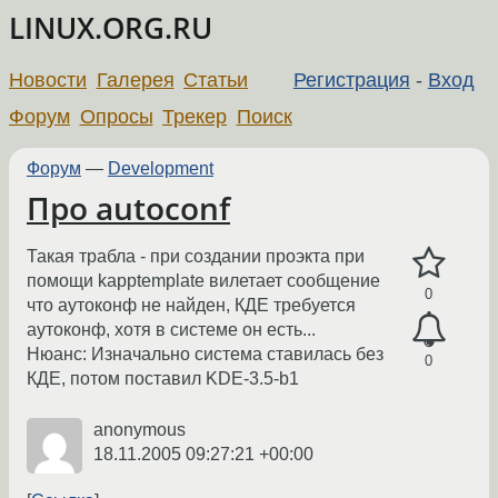
LINUX.ORG.RU
Новости
Галерея
Статьи
Регистрация
-
Вход
Форум
Опросы
Трекер
Поиск
Форум
—
Development
Про autoconf
Такая трабла - при создании проэкта при
помощи kapptemplate вилетает сообщение
0
что аутоконф не найден, КДЕ требуется
аутоконф, хотя в системе он есть...
Нюанс: Изначально системa ставилась без
0
КДЕ, потом поставил KDE-3.5-b1
anonymous
18.11.2005 09:27:21 +00:00