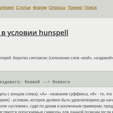
алерея
Статьи
Форум
Опросы
Трекер
Поиск
в условии hunspell
spell. Коротко синтаксис (склонение слов «вой», «ездовой
ть с концом слова), «A» - название суффикса, «й» - то, что 
ария) - условие, которое должно быть удовлетворено до на
оля «условие», судя по докам и различным примерам, пред
числяются допускаемые символы для данной позиции (если в