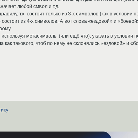
начает любой смвол и т.д.
авилу, т.к. состоит только из 3-х символов (как в условии 
ие состоит из 4-х символов. А вот слова «ездовой» и «боев
вому.
, используя метасимволы (или ещё что), указать в условии 
 как такового, чтоб по нему не склонялись «ездовой» и «б
тику