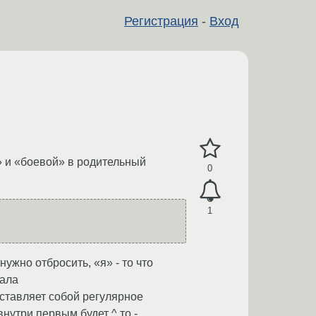
Регистрация
-
Вход
» и «боевой» в родительный
0
1
нужно отбросить, «я» - то что
чала
ставляет собой регулярное
нутри первым будет ^ то -