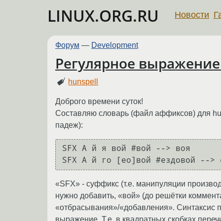
LINUX.ORG.RU
Новости
Г
Форум
—
Development
Регулярное выражение 
hunspell
Доброго времени суток!
Составляю словарь (файл аффиксов) для hun
падеж):
SFX A й я вой #вой --> воя

«SFX» - суффикс (т.е. манипуляции производи
нужно добавить, «вой» (до решётки коммент
«отбрасывания»/«добавления». Синтаксис п
выражение. Т.е. в квадратных скобках пере